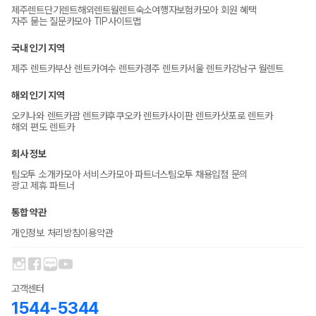
제주렌트
단기렌트
해외렌트
월렌트
숙소
여행자보험
카모아 회원 혜택
자주 묻는 질문
카모아 TIP
사이트맵
국내 인기 지역
제주 렌트카
부산 렌트카
여수 렌트카
경주 렌트카
서울 렌트카
강남구 월렌트
해외 인기 지역
오키나와 렌트카
괌 렌트카
후쿠오카 렌트카
사이판 렌트카
삿포로 렌트카
해외 편도 렌트카
회사 정보
팀오투 소개
카모아 서비스
카모아 파트너스
팀오투 채용
입점 문의
광고 제휴 파트너
통합 약관
개인정보 처리방침
이용약관
고객센터
1544-5344