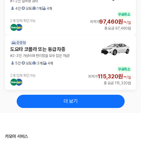
#1-2인 실속형 경차
4인
오토
1개
4개
무료취소
97,460원~
2개 업체 확인가능
최저가
/
일
총 요금 97,460원
준중형
도요타 코롤라 또는 동급차종
#2-3인 가성비와 편리함을 모두 잡은 차급!
5인
오토
3개
4개
무료취소
115,320원~
2개 업체 확인가능
최저가
/
일
총 요금 115,320원
더 보기
카모아 서비스