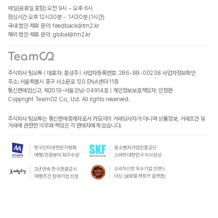
매일(공휴일 포함) 오전 9시 ~ 오후 6시
점심시간 오후 12시30분 ~ 1시30분 (1시간)
국내 법인·제휴 문의: feedback@tm2.kr
해외 법인·제휴 문의: global@tm2.kr
주식회사 팀오투 | 대표자: 홍성주 | 사업자등록번호: 286-88-00238
사업자정보확인
주소: 서울특별시 중구 서소문로 120 ENA센터 11층
통신판매업신고: 제2019-서울강남-04914호 | 개인정보보호책임자: 인정환
Copyright TeamO2 Co., Ltd. All rights reserved.
주식회사 팀오투는 통신판매중개자로서 카모아의 거래당사자가 아니며 상품정보, 거래조건 및
거래에 관련한 의무와 책임은 각 판매자에게 있습니다.