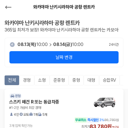
와카야마 난키시라하마 공항 렌트카
와카야마 난키시라하마 공항
렌트카
365일 최저가 보장!
와카야마 난키시라하마 공항
렌트카는 카모아
08.13(목)
10:00
08.14(금)
10:00
24
시간
날짜 변경
전체
경형
소형
준중형
중형
대형
승합RV
S
경형
스즈키 왜건 R 또는 동급차종
#1-2인 가성비 최강 경차!
4인
오토
1개
5개
무료취소
즉시할인
3
%
86,780원
83,780원~
3개 업체 확인가능
최저가
/
일