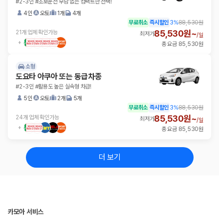
#2-3인 #초보운전 부담 없는 컴팩트한 선택!
4인
오토
1개
4개
무료취소
즉시할인
3
%
88,530원
85,530원~
21개 업체 확인가능
최저가
/
일
총 요금 85,530원
소형
도요타 아쿠아 또는 동급차종
#2-3인 #활용도 높은 실속형 차급!
5인
오토
2개
5개
무료취소
즉시할인
3
%
88,530원
85,530원~
24개 업체 확인가능
최저가
/
일
총 요금 85,530원
더 보기
카모아 서비스