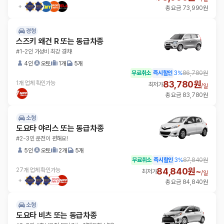
총 요금 73,990원
경형
스즈키 왜건 R 또는 동급차종
#1-2인 가성비 최강 경차!
4인
오토
1개
5개
무료취소
즉시할인
3
%
86,780원
83,780원
1개 업체 확인가능
최저가
/
일
총 요금 83,780원
소형
도요타 야리스 또는 동급차종
#2-3인 운전이 편해요!
5인
오토
2개
5개
무료취소
즉시할인
3
%
87,840원
84,840원~
27개 업체 확인가능
최저가
/
일
총 요금 84,840원
소형
도요타 비츠 또는 동급차종