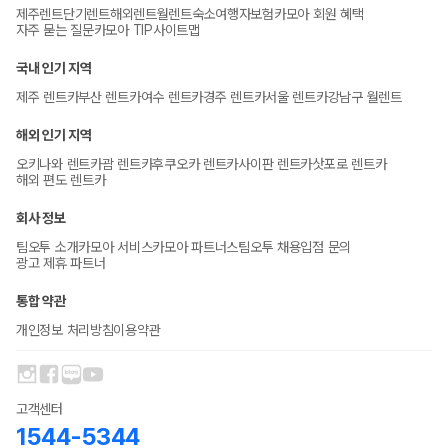
제주렌트
단기렌트
해외렌트
월렌트
숙소
여행자보험
카모아 회원 혜택
자주 묻는 질문
카모아 TIP
사이트맵
국내 인기 지역
제주 렌트카
부산 렌트카
여수 렌트카
경주 렌트카
서울 렌트카
강남구 월렌트
해외 인기 지역
오키나와 렌트카
괌 렌트카
후쿠오카 렌트카
사이판 렌트카
삿포로 렌트카
해외 편도 렌트카
회사 정보
팀오투 소개
카모아 서비스
카모아 파트너스
팀오투 채용
입점 문의
광고 제휴 파트너
통합 약관
개인정보 처리방침
이용약관
고객센터
1544-5344