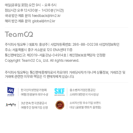
매일(공휴일 포함) 오전 9시 ~ 오후 6시
점심시간 오후 12시30분 ~ 1시30분 (1시간)
국내 법인·제휴 문의: feedback@tm2.kr
해외 법인·제휴 문의: global@tm2.kr
주식회사 팀오투 | 대표자: 홍성주 | 사업자등록번호: 286-88-00238
사업자정보확인
주소: 서울특별시 중구 서소문로 120 ENA센터 11층
통신판매업신고: 제2019-서울강남-04914호 | 개인정보보호책임자: 인정환
Copyright TeamO2 Co., Ltd. All rights reserved.
주식회사 팀오투는 통신판매중개자로서 카모아의 거래당사자가 아니며 상품정보, 거래조건 및
거래에 관련한 의무와 책임은 각 판매자에게 있습니다.