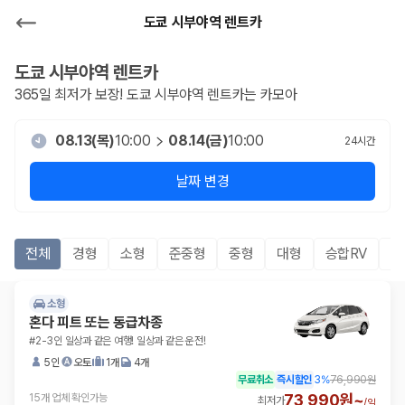
도쿄 시부야역 렌트카
도쿄 시부야역
렌트카
365일 최저가 보장!
도쿄 시부야역
렌트카는 카모아
08.13(목)
10:00
08.14(금)
10:00
24
시간
날짜 변경
전체
경형
소형
준중형
중형
대형
승합RV
S
소형
혼다 피트 또는 동급차종
#2-3인 일상과 같은 여행! 일상과 같은 운전!
5인
오토
1개
4개
무료취소
즉시할인
3
%
76,990원
73,990원~
15개 업체 확인가능
최저가
/
일