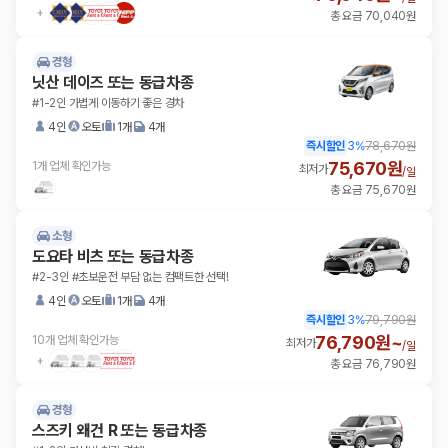
총 요금 70,040원
경형
닛산 데이즈 또는 동급차종
#1-2인 가볍게 이동하기 좋은 경차
4인
오토
1개
4개
즉시할인
3
%
78,670원
75,670원
1개 업체 확인가능
최저가
/
일
총 요금 75,670원
소형
도요타 비츠 또는 동급차종
#2-3인 #초보운전 부담 없는 컴팩트한 선택!
4인
오토
1개
4개
즉시할인
3
%
79,790원
76,790원~
10개 업체 확인가능
최저가
/
일
총 요금 76,790원
경형
스즈키 왜건 R 또는 동급차종