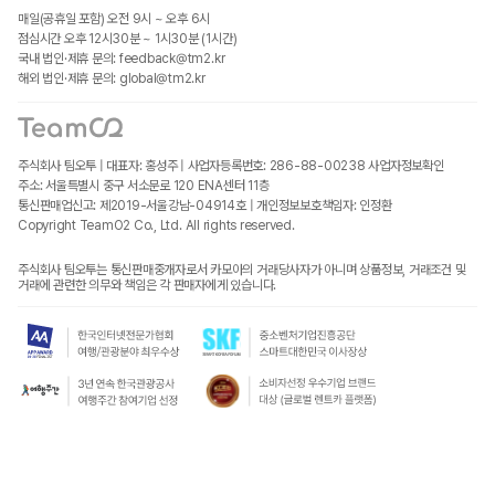
매일(공휴일 포함) 오전 9시 ~ 오후 6시
점심시간 오후 12시30분 ~ 1시30분 (1시간)
국내 법인·제휴 문의: feedback@tm2.kr
해외 법인·제휴 문의: global@tm2.kr
주식회사 팀오투 | 대표자: 홍성주 | 사업자등록번호: 286-88-00238
사업자정보확인
주소: 서울특별시 중구 서소문로 120 ENA센터 11층
통신판매업신고: 제2019-서울강남-04914호 | 개인정보보호책임자: 인정환
Copyright TeamO2 Co., Ltd. All rights reserved.
주식회사 팀오투는 통신판매중개자로서 카모아의 거래당사자가 아니며 상품정보, 거래조건 및
거래에 관련한 의무와 책임은 각 판매자에게 있습니다.