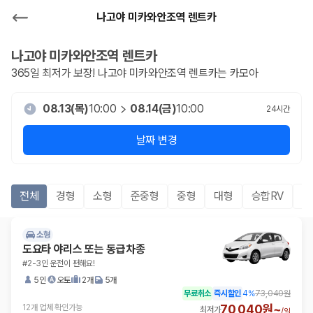
나고야 미카와안조역 렌트카
나고야 미카와안조역
렌트카
365일 최저가 보장!
나고야 미카와안조역
렌트카는 카모아
08.13(목)
10:00
08.14(금)
10:00
24
시간
날짜 변경
전체
경형
소형
준중형
중형
대형
승합RV
S
소형
도요타 야리스 또는 동급차종
#2-3인 운전이 편해요!
5인
오토
2개
5개
무료취소
즉시할인
4
%
73,040원
70,040원~
12개 업체 확인가능
최저가
/
일