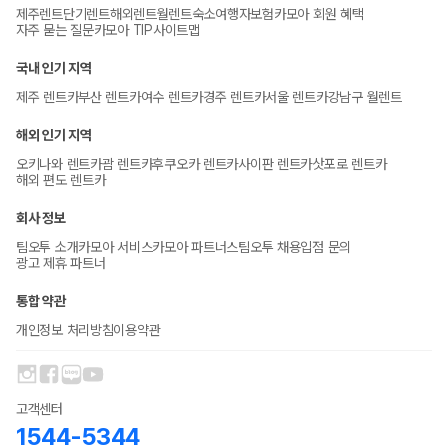
제주렌트
단기렌트
해외렌트
월렌트
숙소
여행자보험
카모아 회원 혜택
자주 묻는 질문
카모아 TIP
사이트맵
국내 인기 지역
제주 렌트카
부산 렌트카
여수 렌트카
경주 렌트카
서울 렌트카
강남구 월렌트
해외 인기 지역
오키나와 렌트카
괌 렌트카
후쿠오카 렌트카
사이판 렌트카
삿포로 렌트카
해외 편도 렌트카
회사 정보
팀오투 소개
카모아 서비스
카모아 파트너스
팀오투 채용
입점 문의
광고 제휴 파트너
통합 약관
개인정보 처리방침
이용약관
고객센터
1544-5344