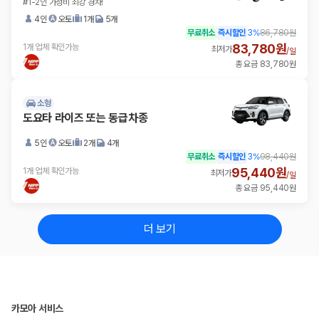
#1-2인 가성비 최강 경차!
4인
오토
1개
5개
무료취소
즉시할인
3
%
86,780원
83,780원
1개 업체 확인가능
최저가
/
일
총 요금 83,780원
소형
도요타 라이즈 또는 동급차종
5인
오토
2개
4개
무료취소
즉시할인
3
%
98,440원
95,440원
1개 업체 확인가능
최저가
/
일
총 요금 95,440원
더 보기
카모아 서비스