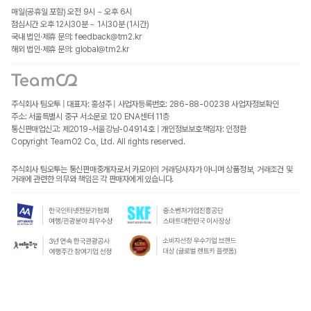
매일(공휴일 포함) 오전 9시 ~ 오후 6시
점심시간 오후 12시30분 ~ 1시30분 (1시간)
국내 법인·제휴 문의: feedback@tm2.kr
해외 법인·제휴 문의: global@tm2.kr
주식회사 팀오투 | 대표자: 홍성주 | 사업자등록번호: 286-88-00238
사업자정보확인
주소: 서울특별시 중구 서소문로 120 ENA센터 11층
통신판매업신고: 제2019-서울강남-04914호 | 개인정보보호책임자: 인정환
Copyright TeamO2 Co., Ltd. All rights reserved.
주식회사 팀오투는 통신판매중개자로서 카모아의 거래당사자가 아니며 상품정보, 거래조건 및
거래에 관련한 의무와 책임은 각 판매자에게 있습니다.