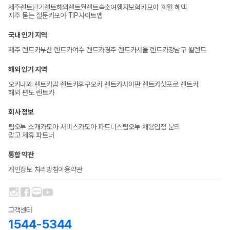
제주렌트
단기렌트
해외렌트
월렌트
숙소
여행자보험
카모아 회원 혜택
자주 묻는 질문
카모아 TIP
사이트맵
국내 인기 지역
제주 렌트카
부산 렌트카
여수 렌트카
경주 렌트카
서울 렌트카
강남구 월렌트
해외 인기 지역
오키나와 렌트카
괌 렌트카
후쿠오카 렌트카
사이판 렌트카
삿포로 렌트카
해외 편도 렌트카
회사 정보
팀오투 소개
카모아 서비스
카모아 파트너스
팀오투 채용
입점 문의
광고 제휴 파트너
통합 약관
개인정보 처리방침
이용약관
고객센터
1544-5344