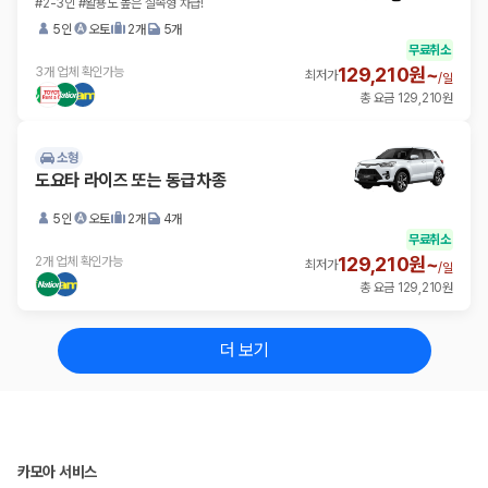
#2-3인 #활용도 높은 실속형 차급!
5인
오토
2개
5개
무료취소
129,210원~
3개 업체 확인가능
최저가
/
일
총 요금 129,210원
소형
도요타 라이즈 또는 동급차종
5인
오토
2개
4개
무료취소
129,210원~
2개 업체 확인가능
최저가
/
일
총 요금 129,210원
더 보기
카모아 서비스