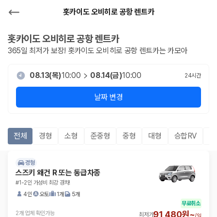
홋카이도 오비히로 공항 렌트카
홋카이도 오비히로 공항
렌트카
365일 최저가 보장!
홋카이도 오비히로 공항
렌트카는 카모아
08.13(목)
10:00
08.14(금)
10:00
24
시간
날짜 변경
전체
경형
소형
준중형
중형
대형
승합RV
S
경형
스즈키 왜건 R 또는 동급차종
#1-2인 가성비 최강 경차!
4인
오토
1개
5개
무료취소
91,480원~
2개 업체 확인가능
최저가
/
일