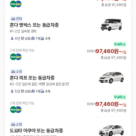
총 요금 91,480원
경형
혼다 엔박스 또는 동급차종
#1-2인 실속형 경차
4인
오토
1개
4개
무료취소
97,460원~
2개 업체 확인가능
최저가
/
일
총 요금 97,460원
소형
혼다 피트 또는 동급차종
#2-3인 일상과 같은 여행! 일상과 같은 운전!
5인
오토
1개
4개
무료취소
97,460원~
2개 업체 확인가능
최저가
/
일
총 요금 97,460원
소형
도요타 아쿠아 또는 동급차종