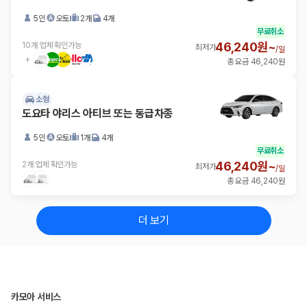
5인
오토
2개
4개
무료취소
46,240원~
10개 업체 확인가능
최저가
/
일
총 요금 46,240원
소형
도요타 야리스 아티브 또는 동급차종
5인
오토
1개
4개
무료취소
46,240원~
2개 업체 확인가능
최저가
/
일
총 요금 46,240원
더 보기
카모아 서비스