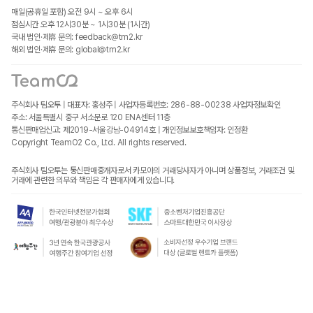
매일(공휴일 포함) 오전 9시 ~ 오후 6시
점심시간 오후 12시30분 ~ 1시30분 (1시간)
국내 법인·제휴 문의: feedback@tm2.kr
해외 법인·제휴 문의: global@tm2.kr
주식회사 팀오투 | 대표자: 홍성주 | 사업자등록번호: 286-88-00238
사업자정보확인
주소: 서울특별시 중구 서소문로 120 ENA센터 11층
통신판매업신고: 제2019-서울강남-04914호 | 개인정보보호책임자: 인정환
Copyright TeamO2 Co., Ltd. All rights reserved.
주식회사 팀오투는 통신판매중개자로서 카모아의 거래당사자가 아니며 상품정보, 거래조건 및
거래에 관련한 의무와 책임은 각 판매자에게 있습니다.