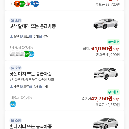
총 요금 33,720원
소형
닛산 알메라 또는 동급차종
5인
오토
2개
4개
무료취소
41,090원~
5개 업체 확인가능
최저가
/
일
총 요금 41,090원
소형
닛산 마치 또는 동급차종
#2-3인 #활용도 높은 실속형 차급!
4인
오토
1개
4개
무료취소
42,750원~
1개 업체 확인가능
최저가
/
일
총 요금 42,750원
소형
혼다 시티 또는 동급차종