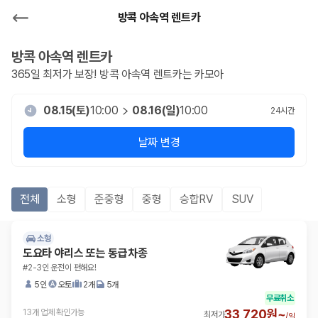
방콕 아속역 렌트카
방콕 아속역
렌트카
365일 최저가 보장!
방콕 아속역
렌트카는 카모아
08.15(토)
10:00
08.16(일)
10:00
24
시간
날짜 변경
전체
소형
준중형
중형
승합RV
SUV
소형
도요타 야리스 또는 동급차종
#2-3인 운전이 편해요!
5인
오토
2개
5개
무료취소
33,720원~
13개 업체 확인가능
최저가
/
일