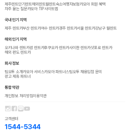
제주렌트
단기렌트
해외렌트
월렌트
숙소
여행자보험
카모아 회원 혜택
자주 묻는 질문
카모아 TIP
사이트맵
국내 인기 지역
제주 렌트카
부산 렌트카
여수 렌트카
경주 렌트카
서울 렌트카
강남구 월렌트
해외 인기 지역
오키나와 렌트카
괌 렌트카
후쿠오카 렌트카
사이판 렌트카
삿포로 렌트카
해외 편도 렌트카
회사 정보
팀오투 소개
카모아 서비스
카모아 파트너스
팀오투 채용
입점 문의
광고 제휴 파트너
통합 약관
개인정보 처리방침
이용약관
고객센터
1544-5344