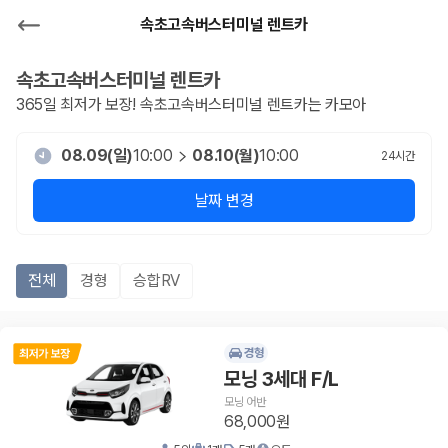
속초고속버스터미널 렌트카
속초고속버스터미널
렌트카
365일 최저가 보장!
속초고속버스터미널
렌트카는 카모아
08.09(일)
10:00
08.10(월)
10:00
24
시간
날짜 변경
전체
경형
승합RV
경형
모닝 3세대 F/L
모닝 어반
68,000원