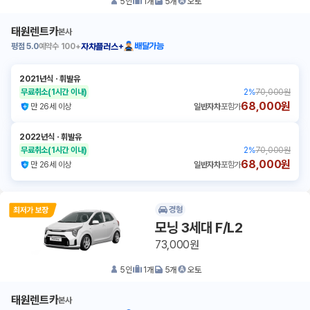
5
인
1
개
5
개
오토
태원렌트카
본사
평점
5.0
예약수
100+
배달가능
자차플러스+
2021년식
ㆍ
휘발유
무료취소
(1시간 이내)
2
%
70,000원
68,000원
만 26세 이상
일반자차
포함가
2022년식
ㆍ
휘발유
무료취소
(1시간 이내)
2
%
70,000원
68,000원
만 26세 이상
일반자차
포함가
경형
모닝 3세대 F/L2
73,000원
5
인
1
개
5
개
오토
태원렌트카
본사