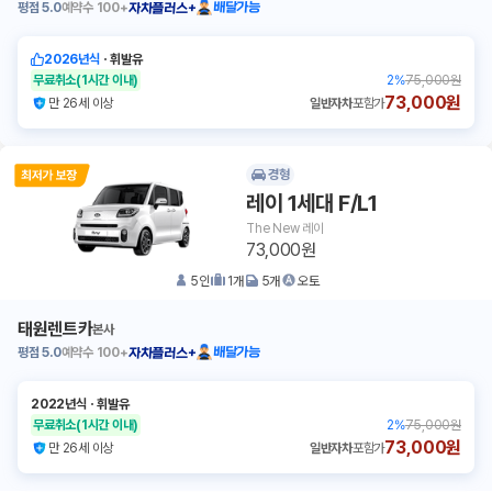
평점
5.0
예약수
100+
배달가능
자차플러스+
2026년식
ㆍ
휘발유
무료취소
(1시간 이내)
2
%
75,000원
73,000원
만 26세 이상
일반자차
포함가
경형
레이 1세대 F/L1
The New 레이
73,000원
5
인
1
개
5
개
오토
태원렌트카
본사
평점
5.0
예약수
100+
배달가능
자차플러스+
2022년식
ㆍ
휘발유
무료취소
(1시간 이내)
2
%
75,000원
73,000원
만 26세 이상
일반자차
포함가