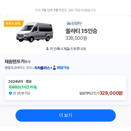
이외
1
개
업체
1
개
차량은 모두 마감 되었습니다.
승합RV
쏠라티 15인승
328,000원
15
인
4
개
6
개
오토
태원렌트카
본사
평점
5.0
예약수
100+
배달가능
자차플러스+
2024년식
ㆍ
경유
무료취소
(1시간 이내)
328,000원
만 26세 이상
일반자차
포함가
더 보기