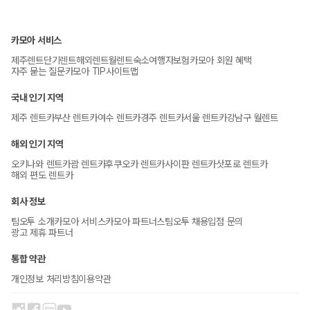
카모아 서비스
제주렌트
단기렌트
해외렌트
월렌트
숙소
여행자보험
카모아 회원 혜택
자주 묻는 질문
카모아 TIP
사이트맵
국내 인기 지역
제주 렌트카
부산 렌트카
여수 렌트카
경주 렌트카
서울 렌트카
강남구 월렌트
해외 인기 지역
오키나와 렌트카
괌 렌트카
후쿠오카 렌트카
사이판 렌트카
삿포로 렌트카
해외 편도 렌트카
회사 정보
팀오투 소개
카모아 서비스
카모아 파트너스
팀오투 채용
입점 문의
광고 제휴 파트너
통합 약관
개인정보 처리방침
이용약관