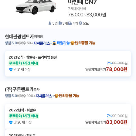
아반떼 CN7
7세대 아반떼
78,000~83,000원
5
인
3
개
4
개
오토
현대관광렌트카
양양점
평점
5.0
예약수
50+
배달가능
반려동물 가능
자차플러스+
2021년식
ㆍ
휘발유
ㆍ
프리미엄 옵션
무료취소
(1시간 이내)
2
%
80,000원
78,000원
만 21세 이상
일반자차
포함가
(주)푸른렌트카
본사
평점
5.0
예약수
100+
반려동물 가능
자차플러스+
2022년식
ㆍ
휘발유
무료취소
(1시간 이내)
7
%
90,000원
83,000원
만 26세 이상
일반자차
포함가
2023년식
ㆍ
휘발유