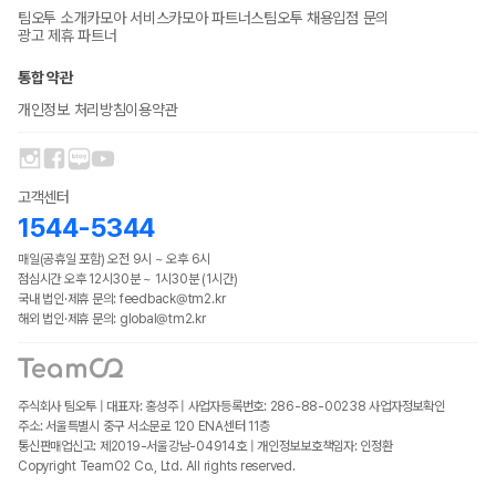
팀오투 소개
카모아 서비스
카모아 파트너스
팀오투 채용
입점 문의
광고 제휴 파트너
통합 약관
개인정보 처리방침
이용약관
고객센터
1544-5344
매일(공휴일 포함) 오전 9시 ~ 오후 6시
점심시간 오후 12시30분 ~ 1시30분 (1시간)
국내 법인·제휴 문의: feedback@tm2.kr
해외 법인·제휴 문의: global@tm2.kr
주식회사 팀오투 | 대표자: 홍성주 | 사업자등록번호: 286-88-00238
사업자정보확인
주소: 서울특별시 중구 서소문로 120 ENA센터 11층
통신판매업신고: 제2019-서울강남-04914호 | 개인정보보호책임자: 인정환
Copyright TeamO2 Co., Ltd. All rights reserved.