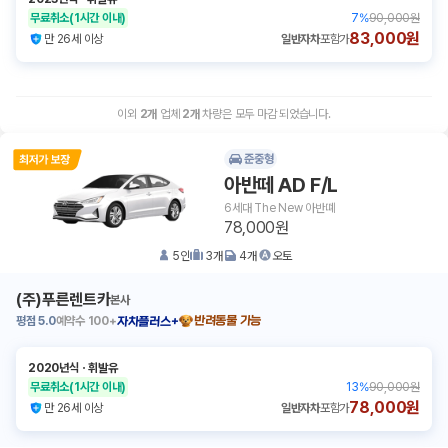
무료취소
(1시간 이내)
7
%
90,000원
83,000원
만 26세 이상
일반자차
포함가
이외
2
개
업체
2
개
차량은 모두 마감 되었습니다.
준중형
아반떼 AD F/L
6세대 The New 아반뗴
78,000원
5
인
3
개
4
개
오토
(주)푸른렌트카
본사
평점
5.0
예약수
100+
반려동물 가능
자차플러스+
2020년식
ㆍ
휘발유
무료취소
(1시간 이내)
13
%
90,000원
78,000원
만 26세 이상
일반자차
포함가