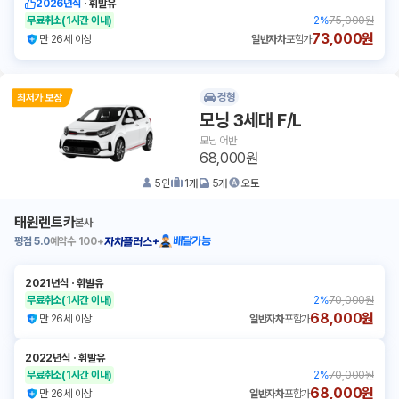
2026년식
ㆍ
휘발유
무료취소
(1시간 이내)
2
%
75,000원
73,000원
만 26세 이상
일반자차
포함가
경형
모닝 3세대 F/L
모닝 어반
68,000원
5
인
1
개
5
개
오토
태원렌트카
본사
평점
5.0
예약수
100+
배달가능
자차플러스+
2021년식
ㆍ
휘발유
무료취소
(1시간 이내)
2
%
70,000원
68,000원
만 26세 이상
일반자차
포함가
2022년식
ㆍ
휘발유
무료취소
(1시간 이내)
2
%
70,000원
68,000원
만 26세 이상
일반자차
포함가