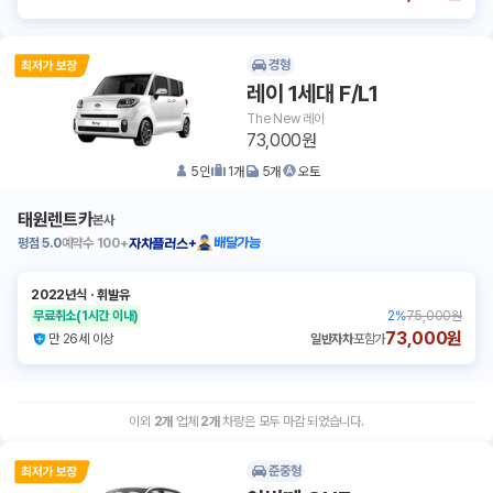
경형
레이 1세대 F/L1
The New 레이
73,000원
5
인
1
개
5
개
오토
태원렌트카
본사
평점
5.0
예약수
100+
배달가능
자차플러스+
2022년식
ㆍ
휘발유
무료취소
(1시간 이내)
2
%
75,000원
73,000원
만 26세 이상
일반자차
포함가
이외
2
개
업체
2
개
차량은 모두 마감 되었습니다.
준중형