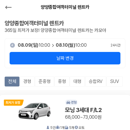
양양종합여객터미널 렌트카
양양종합여객터미널
렌트카
365일 최저가 보장!
양양종합여객터미널
렌트카는 카모아
08.09(일)
10:00
08.10(월)
10:00
24
시간
날짜 변경
전체
경형
준중형
중형
대형
승합RV
SUV
경형
모닝 3세대 F/L2
68,000~73,000원
5
인
1
개
5
개
오토