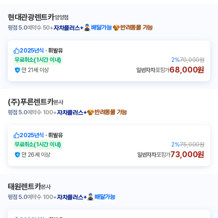
현대관광렌트카
양양점
평점
5.0
예약수
50+
배달가능
반려동물 가능
자차플러스+
2025년식
ㆍ
휘발유
무료취소
(1시간 이내)
2
%
70,000원
68,000원
만 21세 이상
일반자차
포함가
(주)푸른렌트카
본사
평점
5.0
예약수
100+
반려동물 가능
자차플러스+
2025년식
ㆍ
휘발유
무료취소
(1시간 이내)
2
%
75,000원
73,000원
만 26세 이상
일반자차
포함가
태원렌트카
본사
평점
5.0
예약수
100+
배달가능
자차플러스+