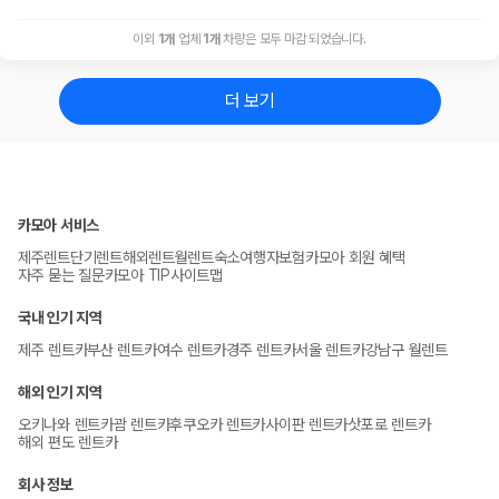
이외
1
개
업체
1
개
차량은 모두 마감 되었습니다.
더 보기
카모아 서비스
제주렌트
단기렌트
해외렌트
월렌트
숙소
여행자보험
카모아 회원 혜택
자주 묻는 질문
카모아 TIP
사이트맵
국내 인기 지역
제주 렌트카
부산 렌트카
여수 렌트카
경주 렌트카
서울 렌트카
강남구 월렌트
해외 인기 지역
오키나와 렌트카
괌 렌트카
후쿠오카 렌트카
사이판 렌트카
삿포로 렌트카
해외 편도 렌트카
회사 정보