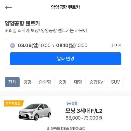
양양공항 렌트카
양양공항
렌트카
365일 최저가 보장!
양양공항
렌트카는 카모아
08.09(일)
10:00
08.10(월)
10:00
24
시간
날짜 변경
전체
경형
준중형
중형
대형
승합RV
SUV
경형
모닝 3세대 F/L2
68,000~73,000원
5
인
1
개
5
개
오토