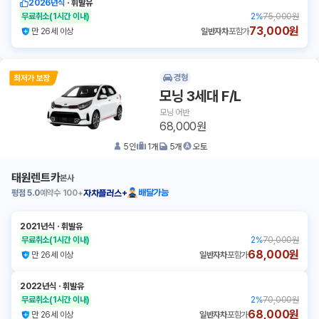
2026년식
ㆍ
휘발유
무료취소
(1시간 이내)
2
%
75,000원
73,000원
만 26세 이상
일반자차
포함가
경형
모닝 3세대 F/L
모닝 어반
68,000원
5
인
1
개
5
개
오토
태원렌트카
본사
평점
5.0
예약수
100+
배달가능
자차플러스+
2021년식
ㆍ
휘발유
무료취소
(1시간 이내)
2
%
70,000원
68,000원
만 26세 이상
일반자차
포함가
2022년식
ㆍ
휘발유
무료취소
(1시간 이내)
2
%
70,000원
68,000원
만 26세 이상
일반자차
포함가