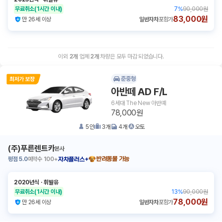
무료취소
(1시간 이내)
7
%
90,000원
83,000원
만 26세 이상
일반자차
포함가
이외
2
개
업체
2
개
차량은 모두 마감 되었습니다.
준중형
아반떼 AD F/L
6세대 The New 아반뗴
78,000원
5
인
3
개
4
개
오토
(주)푸른렌트카
본사
평점
5.0
예약수
100+
반려동물 가능
자차플러스+
2020년식
ㆍ
휘발유
무료취소
(1시간 이내)
13
%
90,000원
78,000원
만 26세 이상
일반자차
포함가