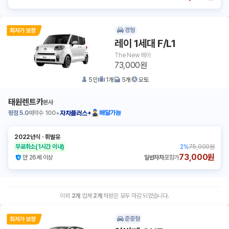
경형
레이 1세대 F/L1
The New 레이
73,000원
5
인
1
개
5
개
오토
태원렌트카
본사
평점
5.0
예약수
100+
배달가능
자차플러스+
2022년식
ㆍ
휘발유
무료취소
(1시간 이내)
2
%
75,000원
73,000원
만 26세 이상
일반자차
포함가
이외
2
개
업체
2
개
차량은 모두 마감 되었습니다.
준중형