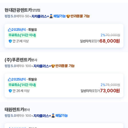
현대관광렌트카
양양점
평점
5.0
예약수
50+
배달가능
반려동물 가능
자차플러스+
2025년식
ㆍ
휘발유
무료취소
(1시간 이내)
2
%
70,000원
68,000원
만 21세 이상
일반자차
포함가
(주)푸른렌트카
본사
평점
5.0
예약수
100+
반려동물 가능
자차플러스+
2025년식
ㆍ
휘발유
무료취소
(1시간 이내)
2
%
75,000원
73,000원
만 26세 이상
일반자차
포함가
태원렌트카
본사
평점
5.0
예약수
100+
배달가능
자차플러스+