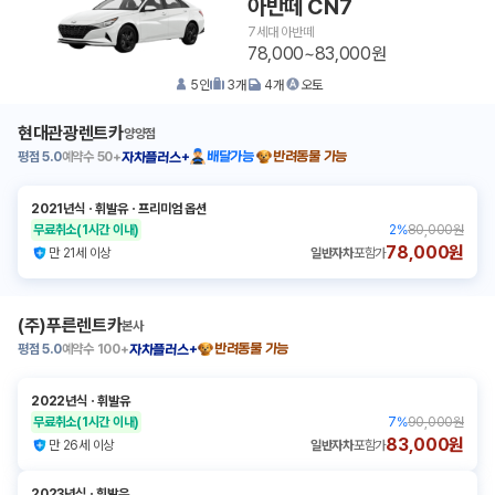
아반떼 CN7
7세대 아반떼
78,000~83,000원
5
인
3
개
4
개
오토
현대관광렌트카
양양점
평점
5.0
예약수
50+
배달가능
반려동물 가능
자차플러스+
2021년식
ㆍ
휘발유
ㆍ
프리미엄 옵션
무료취소
(1시간 이내)
2
%
80,000원
78,000원
만 21세 이상
일반자차
포함가
(주)푸른렌트카
본사
평점
5.0
예약수
100+
반려동물 가능
자차플러스+
2022년식
ㆍ
휘발유
무료취소
(1시간 이내)
7
%
90,000원
83,000원
만 26세 이상
일반자차
포함가
2023년식
ㆍ
휘발유