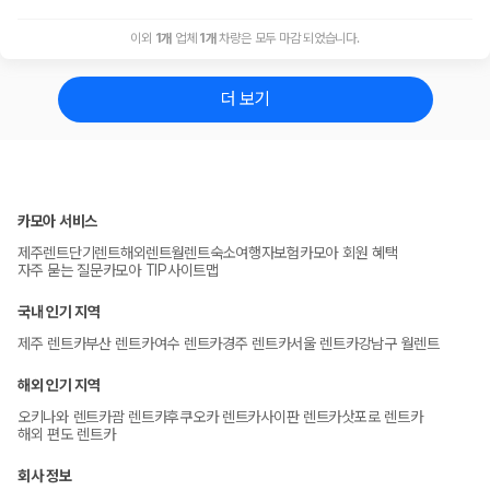
이외
1
개
업체
1
개
차량은 모두 마감 되었습니다.
더 보기
카모아 서비스
제주렌트
단기렌트
해외렌트
월렌트
숙소
여행자보험
카모아 회원 혜택
자주 묻는 질문
카모아 TIP
사이트맵
국내 인기 지역
제주 렌트카
부산 렌트카
여수 렌트카
경주 렌트카
서울 렌트카
강남구 월렌트
해외 인기 지역
오키나와 렌트카
괌 렌트카
후쿠오카 렌트카
사이판 렌트카
삿포로 렌트카
해외 편도 렌트카
회사 정보