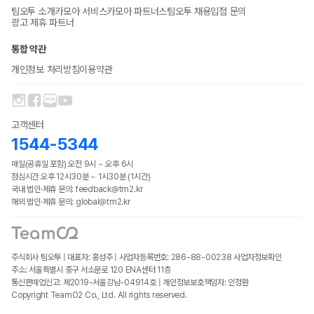
팀오투 소개
카모아 서비스
카모아 파트너스
팀오투 채용
입점 문의
광고 제휴 파트너
통합 약관
개인정보 처리방침
이용약관
고객센터
1544-5344
매일(공휴일 포함) 오전 9시 ~ 오후 6시
점심시간 오후 12시30분 ~ 1시30분 (1시간)
국내 법인·제휴 문의: feedback@tm2.kr
해외 법인·제휴 문의: global@tm2.kr
주식회사 팀오투 | 대표자: 홍성주 | 사업자등록번호: 286-88-00238
사업자정보확인
주소: 서울특별시 중구 서소문로 120 ENA센터 11층
통신판매업신고: 제2019-서울강남-04914호 | 개인정보보호책임자: 인정환
Copyright TeamO2 Co., Ltd. All rights reserved.