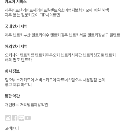
카모아 서비스
제주렌트
단기렌트
해외렌트
월렌트
숙소
여행자보험
카모아 회원 혜택
자주 묻는 질문
카모아 TIP
사이트맵
국내 인기 지역
제주 렌트카
부산 렌트카
여수 렌트카
경주 렌트카
서울 렌트카
강남구 월렌트
해외 인기 지역
오키나와 렌트카
괌 렌트카
후쿠오카 렌트카
사이판 렌트카
삿포로 렌트카
해외 편도 렌트카
회사 정보
팀오투 소개
카모아 서비스
카모아 파트너스
팀오투 채용
입점 문의
광고 제휴 파트너
통합 약관
개인정보 처리방침
이용약관
고객센터