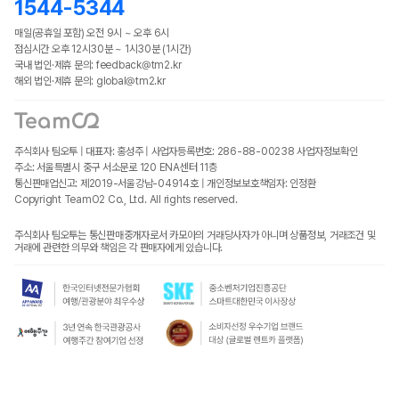
1544-5344
매일(공휴일 포함) 오전 9시 ~ 오후 6시
점심시간 오후 12시30분 ~ 1시30분 (1시간)
국내 법인·제휴 문의: feedback@tm2.kr
해외 법인·제휴 문의: global@tm2.kr
주식회사 팀오투 | 대표자: 홍성주 | 사업자등록번호: 286-88-00238
사업자정보확인
주소: 서울특별시 중구 서소문로 120 ENA센터 11층
통신판매업신고: 제2019-서울강남-04914호 | 개인정보보호책임자: 인정환
Copyright TeamO2 Co., Ltd. All rights reserved.
주식회사 팀오투는 통신판매중개자로서 카모아의 거래당사자가 아니며 상품정보, 거래조건 및
거래에 관련한 의무와 책임은 각 판매자에게 있습니다.