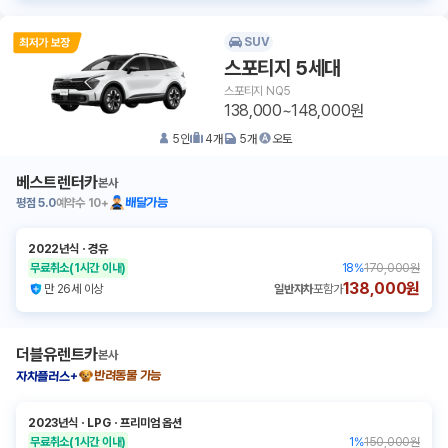
SUV
스포티지 5세대
스포티지 NQ5
138,000~148,000원
5
인
4
개
5
개
오토
베스트렌터카
본사
평점
5.0
예약수
10+
배달가능
2022년식
ㆍ
경유
무료취소
(1시간 이내)
18
%
170,000원
138,000원
만 26세 이상
일반자차
포함가
더블유렌트카
본사
반려동물 가능
자차플러스+
2023년식
ㆍ
LPG
ㆍ
프리미엄 옵션
무료취소
(1시간 이내)
1
%
150,000원