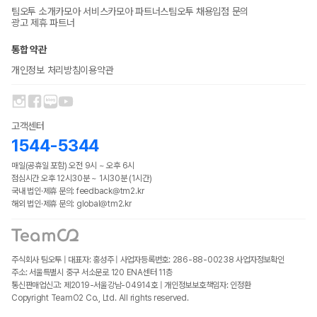
팀오투 소개
카모아 서비스
카모아 파트너스
팀오투 채용
입점 문의
광고 제휴 파트너
통합 약관
개인정보 처리방침
이용약관
고객센터
1544-5344
매일(공휴일 포함) 오전 9시 ~ 오후 6시
점심시간 오후 12시30분 ~ 1시30분 (1시간)
국내 법인·제휴 문의: feedback@tm2.kr
해외 법인·제휴 문의: global@tm2.kr
주식회사 팀오투 | 대표자: 홍성주 | 사업자등록번호: 286-88-00238
사업자정보확인
주소: 서울특별시 중구 서소문로 120 ENA센터 11층
통신판매업신고: 제2019-서울강남-04914호 | 개인정보보호책임자: 인정환
Copyright TeamO2 Co., Ltd. All rights reserved.