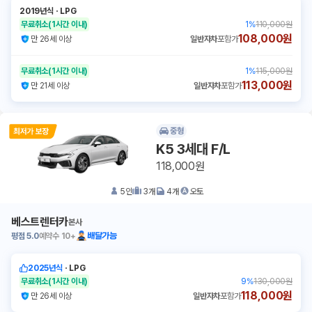
2019년식
ㆍ
LPG
무료취소
(1시간 이내)
1
%
110,000원
108,000원
만 26세 이상
일반자차
포함가
무료취소
(1시간 이내)
1
%
115,000원
113,000원
만 21세 이상
일반자차
포함가
중형
K5 3세대 F/L
118,000원
5
인
3
개
4
개
오토
베스트렌터카
본사
평점
5.0
예약수
10+
배달가능
2025년식
ㆍ
LPG
무료취소
(1시간 이내)
9
%
130,000원
118,000원
만 26세 이상
일반자차
포함가