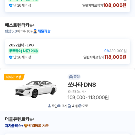
108,000원
만 26세 이상
일반자차
포함가
베스트렌터카
본사
평점
5.0
예약수
10+
배달가능
2022년식
ㆍ
LPG
무료취소
(1시간 이내)
9
%
130,000원
118,000원
만 26세 이상
일반자차
포함가
중형
쏘나타 DN8
8세대 쏘나타
108,000~113,000원
5
인
3
개
4
개
오토
더블유렌트카
본사
반려동물 가능
자차플러스+