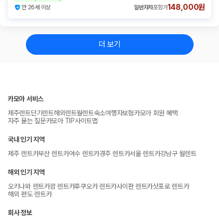
148,000원
만 26세 이상
일반자차
포함가
더 보기
카모아 서비스
제주렌트
단기렌트
해외렌트
월렌트
숙소
여행자보험
카모아 회원 혜택
자주 묻는 질문
카모아 TIP
사이트맵
국내 인기 지역
제주 렌트카
부산 렌트카
여수 렌트카
경주 렌트카
서울 렌트카
강남구 월렌트
해외 인기 지역
오키나와 렌트카
괌 렌트카
후쿠오카 렌트카
사이판 렌트카
삿포로 렌트카
해외 편도 렌트카
회사 정보