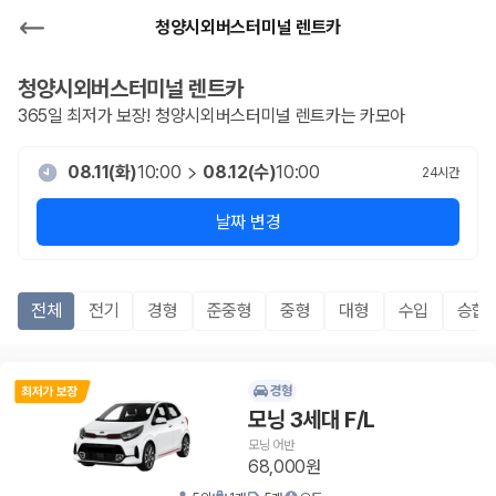
청양시외버스터미널 렌트카
청양시외버스터미널
렌트카
365일 최저가 보장!
청양시외버스터미널
렌트카는 카모아
08.11(화)
10:00
08.12(수)
10:00
24
시간
날짜 변경
전체
전기
경형
준중형
중형
대형
수입
승합R
경형
모닝 3세대 F/L
모닝 어반
68,000원