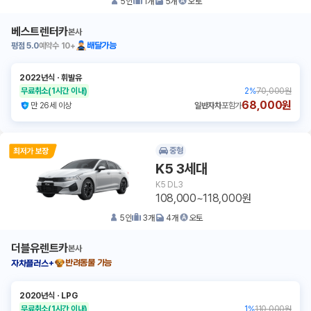
5
인
1
개
5
개
오토
베스트렌터카
본사
평점
5.0
예약수
10+
배달가능
2022년식
ㆍ
휘발유
무료취소
(1시간 이내)
2
%
70,000원
68,000원
만 26세 이상
일반자차
포함가
중형
K5 3세대
K5 DL3
108,000~118,000원
5
인
3
개
4
개
오토
더블유렌트카
본사
반려동물 가능
자차플러스+
2020년식
ㆍ
LPG
무료취소
(1시간 이내)
1
%
110,000원