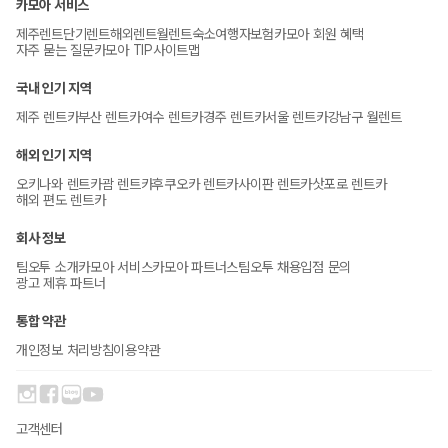
카모아 서비스
제주렌트
단기렌트
해외렌트
월렌트
숙소
여행자보험
카모아 회원 혜택
자주 묻는 질문
카모아 TIP
사이트맵
국내 인기 지역
제주 렌트카
부산 렌트카
여수 렌트카
경주 렌트카
서울 렌트카
강남구 월렌트
해외 인기 지역
오키나와 렌트카
괌 렌트카
후쿠오카 렌트카
사이판 렌트카
삿포로 렌트카
해외 편도 렌트카
회사 정보
팀오투 소개
카모아 서비스
카모아 파트너스
팀오투 채용
입점 문의
광고 제휴 파트너
통합 약관
개인정보 처리방침
이용약관
고객센터