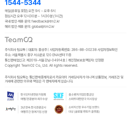
1544-5344
매일(공휴일 포함) 오전 9시 ~ 오후 6시
점심시간 오후 12시30분 ~ 1시30분 (1시간)
국내 법인·제휴 문의: feedback@tm2.kr
해외 법인·제휴 문의: global@tm2.kr
주식회사 팀오투 | 대표자: 홍성주 | 사업자등록번호: 286-88-00238
사업자정보확인
주소: 서울특별시 중구 서소문로 120 ENA센터 11층
통신판매업신고: 제2019-서울강남-04914호 | 개인정보보호책임자: 인정환
Copyright TeamO2 Co., Ltd. All rights reserved.
주식회사 팀오투는 통신판매중개자로서 카모아의 거래당사자가 아니며 상품정보, 거래조건 및
거래에 관련한 의무와 책임은 각 판매자에게 있습니다.