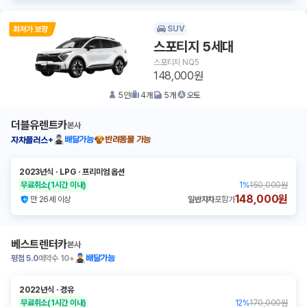
SUV
스포티지 5세대
스포티지 NQ5
148,000원
5
인
4
개
5
개
오토
더블유렌트카
본사
배달가능
반려동물 가능
자차플러스+
2023년식
ㆍ
LPG
ㆍ
프리미엄 옵션
무료취소
(1시간 이내)
1
%
150,000원
148,000원
만 26세 이상
일반자차
포함가
베스트렌터카
본사
평점
5.0
예약수
10+
배달가능
2022년식
ㆍ
경유
무료취소
(1시간 이내)
12
%
170,000원