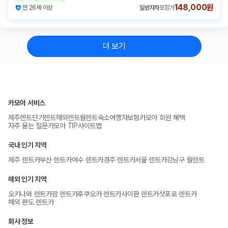
148,000원
만 26세 이상
일반자차
포함가
더 보기
카모아 서비스
제주렌트
단기렌트
해외렌트
월렌트
숙소
여행자보험
카모아 회원 혜택
자주 묻는 질문
카모아 TIP
사이트맵
국내 인기 지역
제주 렌트카
부산 렌트카
여수 렌트카
경주 렌트카
서울 렌트카
강남구 월렌트
해외 인기 지역
오키나와 렌트카
괌 렌트카
후쿠오카 렌트카
사이판 렌트카
삿포로 렌트카
해외 편도 렌트카
회사 정보