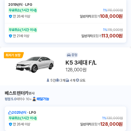
2019년식
ㆍ
LPG
무료취소
(1시간 이내)
1
%
110,000원
108,000원
만 26세 이상
일반자차
포함가
무료취소
(1시간 이내)
1
%
115,000원
113,000원
만 21세 이상
일반자차
포함가
중형
K5 3세대 F/L
128,000원
5
인
3
개
4
개
오토
베스트렌터카
본사
평점
5.0
예약수
10+
배달가능
2025년식
ㆍ
LPG
무료취소
(1시간 이내)
1
%
130,000원
128,000원
만 26세 이상
일반자차
포함가