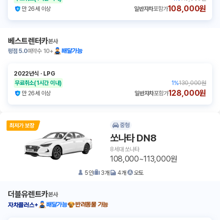
108,000원
만 26세 이상
일반자차
포함가
베스트렌터카
본사
평점
5.0
예약수
10+
배달가능
2022년식
ㆍ
LPG
무료취소
(1시간 이내)
1
%
130,000원
128,000원
만 26세 이상
일반자차
포함가
중형
쏘나타 DN8
8세대 쏘나타
108,000~113,000원
5
인
3
개
4
개
오토
더블유렌트카
본사
배달가능
반려동물 가능
자차플러스+