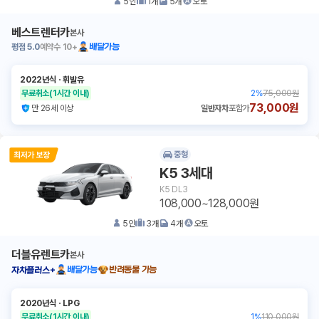
5
인
1
개
5
개
오토
베스트렌터카
본사
평점
5.0
예약수
10+
배달가능
2022년식
ㆍ
휘발유
무료취소
(1시간 이내)
2
%
75,000원
73,000원
만 26세 이상
일반자차
포함가
중형
K5 3세대
K5 DL3
108,000~128,000원
5
인
3
개
4
개
오토
더블유렌트카
본사
배달가능
반려동물 가능
자차플러스+
2020년식
ㆍ
LPG
무료취소
(1시간 이내)
1
%
110,000원