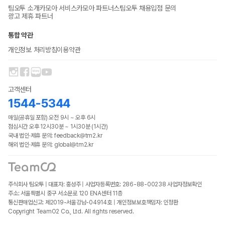
팀오투 소개
카모아 서비스
카모아 파트너스
팀오투 채용
입점 문의
광고 제휴 파트너
통합 약관
개인정보 처리방침
이용약관
고객센터
1544-5344
매일(공휴일 포함) 오전 9시 ~ 오후 6시
점심시간 오후 12시30분 ~ 1시30분 (1시간)
국내 법인·제휴 문의: feedback@tm2.kr
해외 법인·제휴 문의: global@tm2.kr
주식회사 팀오투 | 대표자: 홍성주 | 사업자등록번호: 286-88-00238
사업자정보확인
주소: 서울특별시 중구 서소문로 120 ENA센터 11층
통신판매업신고: 제2019-서울강남-04914호 | 개인정보보호책임자: 인정환
Copyright TeamO2 Co., Ltd. All rights reserved.