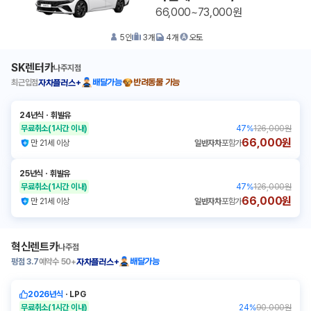
66,000~73,000원
5
인
3
개
4
개
오토
SK렌터카
나주지점
최근입점
배달가능
반려동물 가능
자차플러스+
24년식
ㆍ
휘발유
무료취소
(1시간 이내)
47
%
126,000원
66,000원
만 21세 이상
일반자차
포함가
25년식
ㆍ
휘발유
무료취소
(1시간 이내)
47
%
126,000원
66,000원
만 21세 이상
일반자차
포함가
혁신렌트카
나주점
평점
3.7
예약수
50+
배달가능
자차플러스+
2026년식
ㆍ
LPG
무료취소
(1시간 이내)
24
%
90,000원