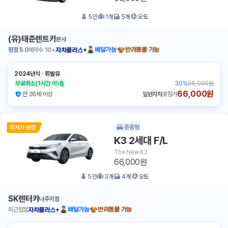
5
인
1
개
5
개
오토
(유)태준렌트카
본사
평점
5.0
예약수
10+
배달가능
반려동물 가능
자차플러스+
2024년식
ㆍ
휘발유
무료취소
(1시간 이내)
30
%
95,000원
66,000원
만 26세 이상
일반자차
포함가
준중형
K3 2세대 F/L
The New K3
66,000원
5
인
3
개
4
개
오토
SK렌터카
나주지점
최근입점
배달가능
반려동물 가능
자차플러스+