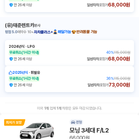
68,000원
만 26세 이상
일반자차
포함가
(유)태준렌트카
본사
평점
5.0
예약수
10+
배달가능
반려동물 가능
자차플러스+
2024년식
ㆍ
LPG
무료취소
(1시간 이내)
40
%
115,000원
68,000원
만 26세 이상
일반자차
포함가
2025년식
ㆍ
휘발유
무료취소
(1시간 이내)
36
%
115,000원
73,000원
만 26세 이상
일반자차
포함가
이외
1
개
업체
1
개
차량은 모두 마감 되었습니다.
경형
모닝 3세대 F/L2
66,000원