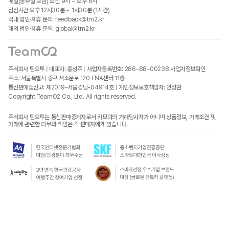
매일(공휴일 포함) 오전 9시 ~ 오후 6시
점심시간 오후 12시30분 ~ 1시30분 (1시간)
국내 법인·제휴 문의: feedback@tm2.kr
해외 법인·제휴 문의: global@tm2.kr
주식회사 팀오투 | 대표자: 홍성주 | 사업자등록번호: 286-88-00238
사업자정보확인
주소: 서울특별시 중구 서소문로 120 ENA센터 11층
통신판매업신고: 제2019-서울강남-04914호 | 개인정보보호책임자: 인정환
Copyright TeamO2 Co., Ltd. All rights reserved.
주식회사 팀오투는 통신판매중개자로서 카모아의 거래당사자가 아니며 상품정보, 거래조건 및
거래에 관련한 의무와 책임은 각 판매자에게 있습니다.