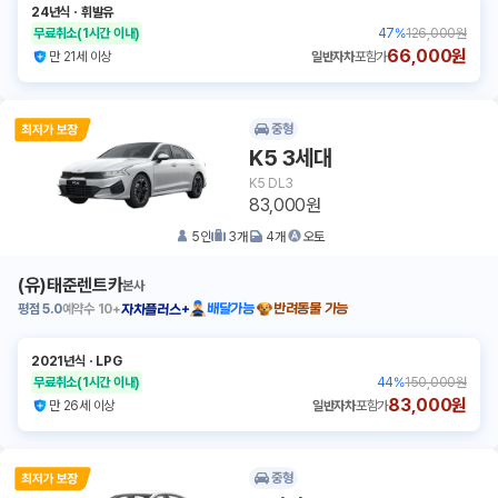
24년식
ㆍ
휘발유
무료취소
(1시간 이내)
47
%
126,000원
66,000원
만 21세 이상
일반자차
포함가
중형
K5 3세대
K5 DL3
83,000원
5
인
3
개
4
개
오토
(유)태준렌트카
본사
평점
5.0
예약수
10+
배달가능
반려동물 가능
자차플러스+
2021년식
ㆍ
LPG
무료취소
(1시간 이내)
44
%
150,000원
83,000원
만 26세 이상
일반자차
포함가
중형