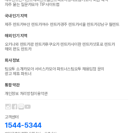
자주 묻는 질문
카모아 TIP
사이트맵
국내 인기 지역
제주 렌트카
부산 렌트카
여수 렌트카
경주 렌트카
서울 렌트카
강남구 월렌트
해외 인기 지역
오키나와 렌트카
괌 렌트카
후쿠오카 렌트카
사이판 렌트카
삿포로 렌트카
해외 편도 렌트카
회사 정보
팀오투 소개
카모아 서비스
카모아 파트너스
팀오투 채용
입점 문의
광고 제휴 파트너
통합 약관
개인정보 처리방침
이용약관
고객센터
1544-5344