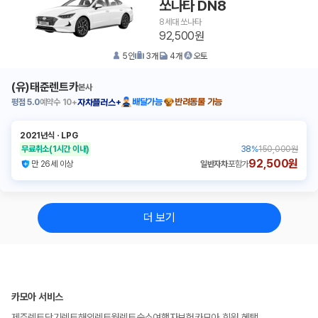
쏘나타 DN8
8세대 쏘나타
92,500원
5
인
3
개
4
개
오토
(유)태준렌트카
본사
평점
5.0
예약수
10+
배달가능
반려동물 가능
자차플러스+
2021년식
ㆍ
LPG
무료취소
(1시간 이내)
38
%
150,000원
92,500원
만 26세 이상
일반자차
포함가
더 보기
카모아 서비스
제주렌트
단기렌트
해외렌트
월렌트
숙소
여행자보험
카모아 회원 혜택