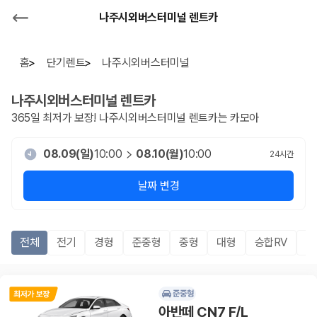
나주시외버스터미널 렌트카
홈
단기렌트
나주시외버스터미널
나주시외버스터미널
렌트카
365일 최저가 보장!
나주시외버스터미널
렌트카는 카모아
08.09(일)
10:00
08.10(월)
10:00
24
시간
날짜 변경
전체
전기
경형
준중형
중형
대형
승합RV
S
준중형
아반떼 CN7 F/L