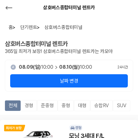
삼호버스종합터미널 렌트카
홈
단기렌트
삼호버스종합터미널
삼호버스종합터미널
렌트카
365일 최저가 보장!
삼호버스종합터미널
렌트카는 카모아
08.09(일)
10:00
08.10(월)
10:00
24
시간
날짜 변경
전체
경형
준중형
중형
대형
승합RV
SUV
경형
모닝 3세대 F/L