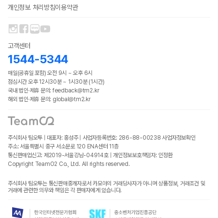
개인정보 처리방침
이용약관
고객센터
1544-5344
매일(공휴일 포함) 오전 9시 ~ 오후 6시
점심시간 오후 12시30분 ~ 1시30분 (1시간)
국내 법인·제휴 문의: feedback@tm2.kr
해외 법인·제휴 문의: global@tm2.kr
주식회사 팀오투 | 대표자: 홍성주 | 사업자등록번호: 286-88-00238
사업자정보확인
주소: 서울특별시 중구 서소문로 120 ENA센터 11층
통신판매업신고: 제2019-서울강남-04914호 | 개인정보보호책임자: 인정환
Copyright TeamO2 Co., Ltd. All rights reserved.
주식회사 팀오투는 통신판매중개자로서 카모아의 거래당사자가 아니며 상품정보, 거래조건 및
거래에 관련한 의무와 책임은 각 판매자에게 있습니다.