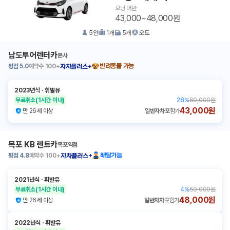
모닝 어반
43,000~48,000원
5
인
1
개
5
개
오토
남도투어렌터카
본사
평점
5.0
예약수
100+
반려동물 가능
자차플러스+
2023년식
ㆍ
휘발유
무료취소
(1시간 이내)
28
%
60,000원
43,000원
만 26세 이상
일반자차
포함가
목포 KB 렌트카
목포역점
평점
4.8
예약수
100+
배달가능
자차플러스+
2021년식
ㆍ
휘발유
무료취소
(1시간 이내)
4
%
50,000원
48,000원
만 26세 이상
일반자차
포함가
2022년식
ㆍ
휘발유