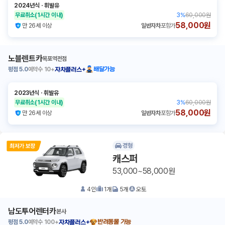
2024년식
ㆍ
휘발유
무료취소
(1시간 이내)
3
%
60,000원
58,000원
만 26세 이상
일반자차
포함가
노블렌트카
목포역전점
평점
5.0
예약수
10+
배달가능
자차플러스+
2023년식
ㆍ
휘발유
무료취소
(1시간 이내)
3
%
60,000원
58,000원
만 26세 이상
일반자차
포함가
경형
캐스퍼
53,000~58,000원
4
인
1
개
5
개
오토
남도투어렌터카
본사
평점
5.0
예약수
100+
반려동물 가능
자차플러스+