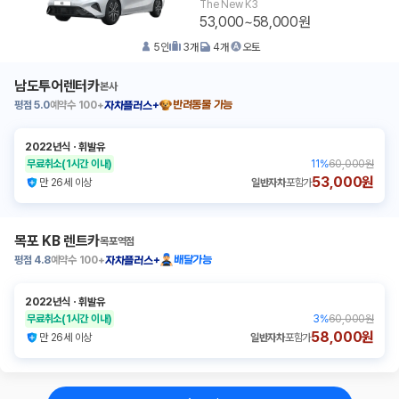
The New K3
53,000~58,000원
5
인
3
개
4
개
오토
남도투어렌터카
본사
평점
5.0
예약수
100+
반려동물 가능
자차플러스+
2022년식
ㆍ
휘발유
무료취소
(1시간 이내)
11
%
60,000원
53,000원
만 26세 이상
일반자차
포함가
목포 KB 렌트카
목포역점
평점
4.8
예약수
100+
배달가능
자차플러스+
2022년식
ㆍ
휘발유
무료취소
(1시간 이내)
3
%
60,000원
58,000원
만 26세 이상
일반자차
포함가