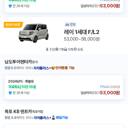
무료취소
(1시간 이내)
11
%
60,000원
53,000원
만 26세 이상
일반자차
포함가
경형
레이 1세대 F/L2
53,000~58,000원
5
인
1
개
5
개
오토
남도투어렌터카
본사
평점
5.0
예약수
100+
반려동물 가능
자차플러스+
2024년식
ㆍ
휘발유
무료취소
(1시간 이내)
11
%
60,000원
53,000원
만 26세 이상
일반자차
포함가
목포 KB 렌트카
목포역점
평점
4.8
예약수
100+
배달가능
자차플러스+