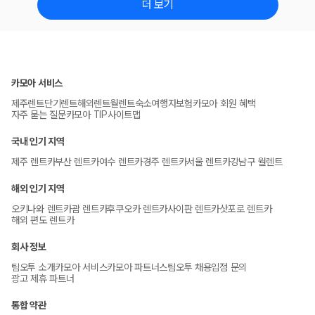
더 보기
카모아 서비스
제주렌트
단기렌트
해외렌트
월렌트
숙소
여행자보험
카모아 회원 혜택
자주 묻는 질문
카모아 TIP
사이트맵
국내 인기 지역
제주 렌트카
부산 렌트카
여수 렌트카
경주 렌트카
서울 렌트카
강남구 월렌트
해외 인기 지역
오키나와 렌트카
괌 렌트카
후쿠오카 렌트카
사이판 렌트카
삿포로 렌트카
해외 편도 렌트카
회사 정보
팀오투 소개
카모아 서비스
카모아 파트너스
팀오투 채용
입점 문의
광고 제휴 파트너
통합 약관