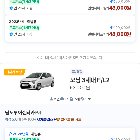
무료취소
(1시간 이내)
4
%
50,000원
48,000원
만 26세 이상
일반자차
포함가
2023년식
ㆍ
휘발유
무료취소
(1시간 이내)
4
%
50,000원
48,000원
만 26세 이상
일반자차
포함가
이외
1
개
업체
1
개
차량은 모두 마감 되었습니다.
경형
모닝 3세대 F/L2
53,000원
5
인
1
개
5
개
오토
남도투어렌터카
본사
평점
5.0
예약수
100+
반려동물 가능
자차플러스+
2026년식
ㆍ
휘발유