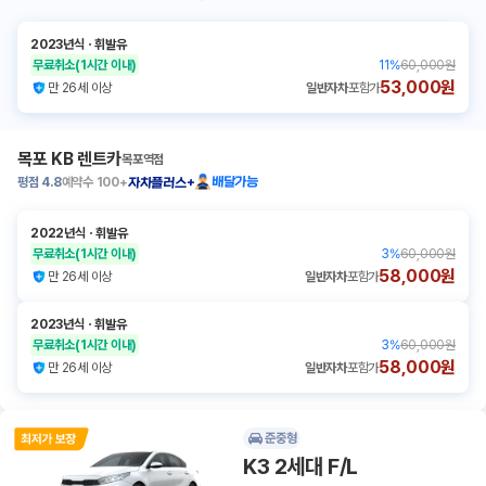
2023년식
ㆍ
휘발유
무료취소
(1시간 이내)
11
%
60,000원
53,000원
만 26세 이상
일반자차
포함가
목포 KB 렌트카
목포역점
평점
4.8
예약수
100+
배달가능
자차플러스+
2022년식
ㆍ
휘발유
무료취소
(1시간 이내)
3
%
60,000원
58,000원
만 26세 이상
일반자차
포함가
2023년식
ㆍ
휘발유
무료취소
(1시간 이내)
3
%
60,000원
58,000원
만 26세 이상
일반자차
포함가
준중형
K3 2세대 F/L