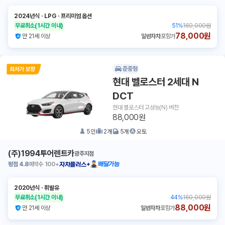
2024년식
ㆍ
LPG
ㆍ
프리미엄 옵션
무료취소
(1시간 이내)
51
%
160,000원
78,000원
만 21세 이상
일반자차
포함가
준중형
현대 벨로스터 2세대 N
DCT
현대 벨로스터 고성능(N) 버전
88,000원
5
인
2
개
5
개
오토
(주)1994투어렌트카
광주지점
평점
4.8
예약수
100+
배달가능
자차플러스+
2020년식
ㆍ
휘발유
무료취소
(1시간 이내)
44
%
160,000원
88,000원
만 21세 이상
일반자차
포함가