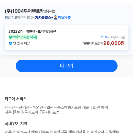
(주)1994투어렌트카
광주지점
평점
4.8
예약수
100+
배달가능
자차플러스+
2022년식
ㆍ
휘발유
ㆍ
프리미엄 옵션
무료취소
(1시간 이내)
51
%
200,000원
98,000원
만 21세 이상
일반자차
포함가
더 보기
카모아 서비스
제주렌트
단기렌트
해외렌트
월렌트
숙소
여행자보험
카모아 회원 혜택
자주 묻는 질문
카모아 TIP
사이트맵
국내 인기 지역
제주 렌트카
부산 렌트카
여수 렌트카
경주 렌트카
서울 렌트카
강남구 월렌트