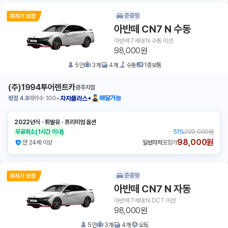
준중형
아반떼 CN7 N 수동
아반떼 7세대 N 수동 미션
98,000원
5
인
3
개
4
개
수동
1종보통
(주)1994투어렌트카
광주지점
평점
4.8
예약수
100+
배달가능
자차플러스+
2022년식
ㆍ
휘발유
ㆍ
프리미엄 옵션
무료취소
(1시간 이내)
51
%
200,000원
98,000원
만 24세 이상
일반자차
포함가
준중형
아반떼 CN7 N 자동
아반떼 7세대 N DCT 미션
98,000원
5
인
3
개
4
개
오토