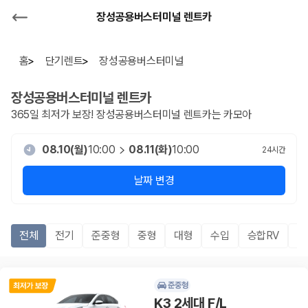
장성공용버스터미널 렌트카
홈
단기렌트
장성공용버스터미널
장성공용버스터미널
렌트카
365일 최저가 보장!
장성공용버스터미널
렌트카는 카모아
08.10(월)
10:00
08.11(화)
10:00
24
시간
날짜 변경
전체
전기
준중형
중형
대형
수입
승합RV
S
준중형
K3 2세대 F/L