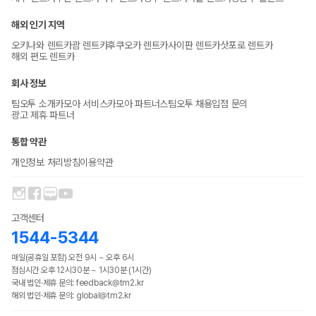
해외 인기 지역
오키나와 렌트카
괌 렌트카
후쿠오카 렌트카
사이판 렌트카
삿포로 렌트카
해외 편도 렌트카
회사 정보
팀오투 소개
카모아 서비스
카모아 파트너스
팀오투 채용
입점 문의
광고 제휴 파트너
통합 약관
개인정보 처리방침
이용약관
고객센터
1544-5344
매일(공휴일 포함) 오전 9시 ~ 오후 6시
점심시간 오후 12시30분 ~ 1시30분 (1시간)
국내 법인·제휴 문의: feedback@tm2.kr
해외 법인·제휴 문의: global@tm2.kr