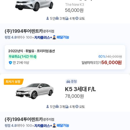
The New K3
56,000원
5
인
3
개
4
개
오토
(주)1994투어렌트카
광주지점
평점
4.8
예약수
100+
배달가능
자차플러스+
2022년식
ㆍ
휘발유
ㆍ
프리미엄 옵션
무료취소
(1시간 이내)
60
%
140,000원
56,000원
만 21세 이상
일반자차
포함가
중형
K5 3세대 F/L
78,000원
5
인
3
개
4
개
오토
(주)1994투어렌트카
광주지점
평점
4.8
예약수
100+
배달가능
자차플러스+