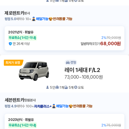
5
인
1
개
5
개
오토
제로렌트카
본사
평점
5.0
예약수
10+
배달가능
반려동물 가능
2021년식
ㆍ
휘발유
무료취소
(1시간 이내)
2
%
70,000원
68,000원
만 26세 이상
일반자차
포함가
경형
레이 1세대 F/L2
73,000~108,000원
5
인
1
개
5
개
오토
세븐렌트카
창원본사
평점
4.9
예약수
100+
배달가능
반려동물 가능
자차플러스+
2023년식
ㆍ
휘발유
무료취소
(1시간 이내)
2
%
75,000원