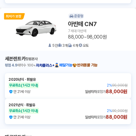
준중형
아반떼 CN7
7세대 아반떼
88,000~98,000원
5
인
3
개
4
개
오토
세븐렌트카
창원본사
평점
4.9
예약수
100+
배달가능
반려동물 가능
자차플러스+
2020년식
ㆍ
휘발유
무료취소
(1시간 이내)
2
%
90,000원
88,000원
만 21세 이상
일반자차
포함가
2021년식
ㆍ
휘발유
무료취소
(1시간 이내)
2
%
90,000원
88,000원
만 21세 이상
일반자차
포함가