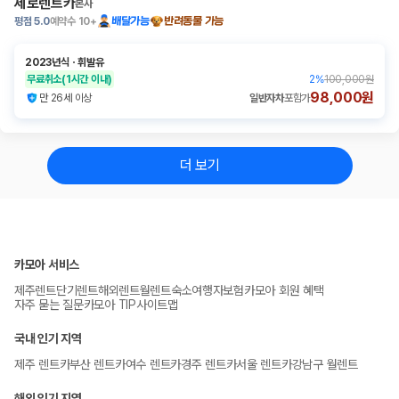
제로렌트카
본사
평점
5.0
예약수
10+
배달가능
반려동물 가능
2023년식
ㆍ
휘발유
무료취소
(1시간 이내)
2
%
100,000원
98,000원
만 26세 이상
일반자차
포함가
더 보기
카모아 서비스
제주렌트
단기렌트
해외렌트
월렌트
숙소
여행자보험
카모아 회원 혜택
자주 묻는 질문
카모아 TIP
사이트맵
국내 인기 지역
제주 렌트카
부산 렌트카
여수 렌트카
경주 렌트카
서울 렌트카
강남구 월렌트
해외 인기 지역