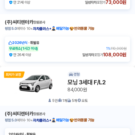
73,000원
만 21세 이상
일반자차
포함가
(주)씨티렌터카
창원본사
평점
5.0
예약수
10+
배달가능
반려동물 가능
자차플러스+
2026년식
ㆍ
휘발유
무료취소
(1시간 이내)
1
%
110,000원
108,000원
만 26세 이상
일반자차
포함가
경형
모닝 3세대 F/L2
84,000원
5
인
1
개
5
개
오토
(주)씨티렌터카
창원본사
평점
5.0
예약수
10+
배달가능
반려동물 가능
자차플러스+
2024년식
ㆍ
휘발유