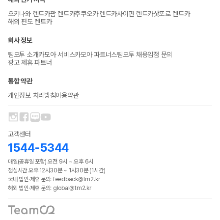
오키나와 렌트카
괌 렌트카
후쿠오카 렌트카
사이판 렌트카
삿포로 렌트카
해외 편도 렌트카
회사 정보
팀오투 소개
카모아 서비스
카모아 파트너스
팀오투 채용
입점 문의
광고 제휴 파트너
통합 약관
개인정보 처리방침
이용약관
고객센터
1544-5344
매일(공휴일 포함) 오전 9시 ~ 오후 6시
점심시간 오후 12시30분 ~ 1시30분 (1시간)
국내 법인·제휴 문의: feedback@tm2.kr
해외 법인·제휴 문의: global@tm2.kr