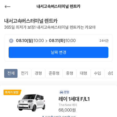
내서고속버스터미널 렌트카
내서고속버스터미널
렌트카
365일 최저가 보장!
내서고속버스터미널
렌트카는 카모아
08.10(월)
10:00
08.11(화)
10:00
24
시간
날짜 변경
전체
전기
경형
준중형
중형
대형
수입
승합R
경형
레이 1세대 F/L1
The New 레이
68,000원