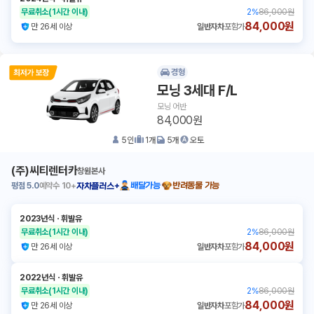
무료취소
(1시간 이내)
2
%
86,000원
84,000원
만 26세 이상
일반자차
포함가
경형
모닝 3세대 F/L
모닝 어반
84,000원
5
인
1
개
5
개
오토
(주)씨티렌터카
창원본사
평점
5.0
예약수
10+
배달가능
반려동물 가능
자차플러스+
2023년식
ㆍ
휘발유
무료취소
(1시간 이내)
2
%
86,000원
84,000원
만 26세 이상
일반자차
포함가
2022년식
ㆍ
휘발유
무료취소
(1시간 이내)
2
%
86,000원
84,000원
만 26세 이상
일반자차
포함가