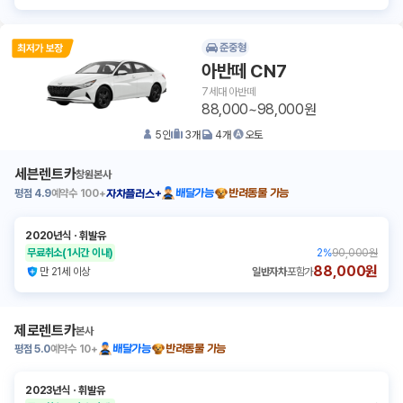
준중형
아반떼 CN7
7세대 아반떼
88,000~98,000원
5
인
3
개
4
개
오토
세븐렌트카
창원본사
평점
4.9
예약수
100+
배달가능
반려동물 가능
자차플러스+
2020년식
ㆍ
휘발유
무료취소
(1시간 이내)
2
%
90,000원
88,000원
만 21세 이상
일반자차
포함가
제로렌트카
본사
평점
5.0
예약수
10+
배달가능
반려동물 가능
2023년식
ㆍ
휘발유