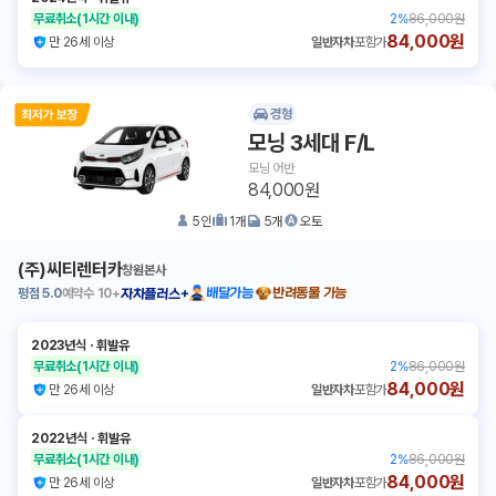
무료취소
(1시간 이내)
2
%
86,000원
84,000원
만 26세 이상
일반자차
포함가
경형
모닝 3세대 F/L
모닝 어반
84,000원
5
인
1
개
5
개
오토
(주)씨티렌터카
창원본사
평점
5.0
예약수
10+
배달가능
반려동물 가능
자차플러스+
2023년식
ㆍ
휘발유
무료취소
(1시간 이내)
2
%
86,000원
84,000원
만 26세 이상
일반자차
포함가
2022년식
ㆍ
휘발유
무료취소
(1시간 이내)
2
%
86,000원
84,000원
만 26세 이상
일반자차
포함가