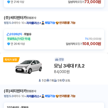
73,000원
만 21세 이상
일반자차
포함가
(주)씨티렌터카
창원본사
평점
5.0
예약수
10+
배달가능
반려동물 가능
자차플러스+
2026년식
ㆍ
휘발유
무료취소
(1시간 이내)
1
%
110,000원
108,000원
만 26세 이상
일반자차
포함가
경형
모닝 3세대 F/L2
84,000원
5
인
1
개
5
개
오토
(주)씨티렌터카
창원본사
평점
5.0
예약수
10+
배달가능
반려동물 가능
자차플러스+
2024년식
ㆍ
휘발유