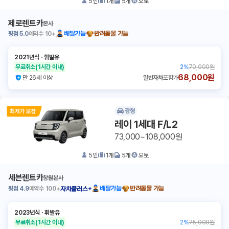
5
인
1
개
5
개
오토
제로렌트카
본사
평점
5.0
예약수
10+
배달가능
반려동물 가능
2021년식
ㆍ
휘발유
무료취소
(1시간 이내)
2
%
70,000원
68,000원
만 26세 이상
일반자차
포함가
경형
레이 1세대 F/L2
73,000~108,000원
5
인
1
개
5
개
오토
세븐렌트카
창원본사
평점
4.9
예약수
100+
배달가능
반려동물 가능
자차플러스+
2023년식
ㆍ
휘발유
무료취소
(1시간 이내)
2
%
75,000원