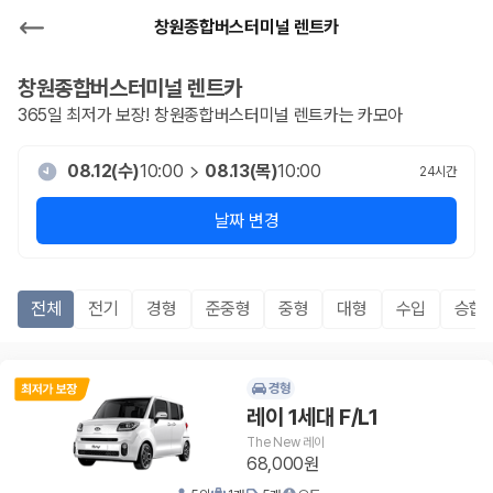
창원종합버스터미널 렌트카
창원종합버스터미널
렌트카
365일 최저가 보장!
창원종합버스터미널
렌트카는 카모아
08.12(수)
10:00
08.13(목)
10:00
24
시간
날짜 변경
전체
전기
경형
준중형
중형
대형
수입
승합R
경형
레이 1세대 F/L1
The New 레이
68,000원