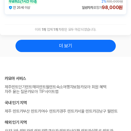
무료취소
(1시간 이내)
2
%
100,000원
98,000원
만 26세 이상
일반자차
포함가
이외
1
개
업체
1
개
차량은 모두 마감 되었습니다.
더 보기
카모아 서비스
제주렌트
단기렌트
해외렌트
월렌트
숙소
여행자보험
카모아 회원 혜택
자주 묻는 질문
카모아 TIP
사이트맵
국내 인기 지역
제주 렌트카
부산 렌트카
여수 렌트카
경주 렌트카
서울 렌트카
강남구 월렌트
해외 인기 지역
오키나와 렌트카
괌 렌트카
후쿠오카 렌트카
사이판 렌트카
삿포로 렌트카