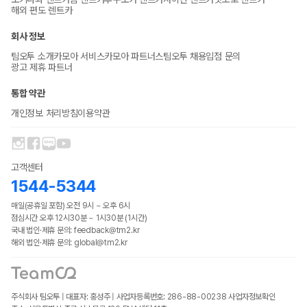
해외 편도 렌트카
회사 정보
팀오투 소개
카모아 서비스
카모아 파트너스
팀오투 채용
입점 문의
광고 제휴 파트너
통합 약관
개인정보 처리방침
이용약관
고객센터
1544-5344
매일(공휴일 포함) 오전 9시 ~ 오후 6시
점심시간 오후 12시30분 ~ 1시30분 (1시간)
국내 법인·제휴 문의: feedback@tm2.kr
해외 법인·제휴 문의: global@tm2.kr
주식회사 팀오투 | 대표자: 홍성주 | 사업자등록번호: 286-88-00238
사업자정보확인