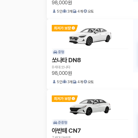
98,000원
5
인
3
개
4
개
오토
중형
쏘나타 DN8
8세대 쏘나타
98,000원
5
인
3
개
4
개
오토
준중형
아반떼 CN7
7세대 아반떼