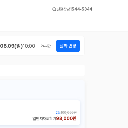
친절상담
1544-5344
08.09(일)
10:00
날짜 변경
24
시간
2
%
100,000원
98,000원
일반자차
포함가