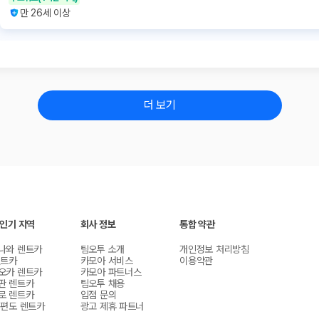
만 26세 이상
더 보기
 인기 지역
회사 정보
통합 약관
나와 렌트카
팀오투 소개
개인정보 처리방침
렌트카
카모아 서비스
이용약관
오카 렌트카
카모아 파트너스
판 렌트카
팀오투 채용
로 렌트카
입점 문의
 편도 렌트카
광고 제휴 파트너