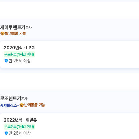
케이투렌트카
본사
반려동물 가능
2020년식
ㆍ
LPG
무료취소
(1시간 이내)
만 26세 이상
로또렌트카
본사
반려동물 가능
자차플러스+
2022년식
ㆍ
휘발유
무료취소
(1시간 이내)
만 26세 이상