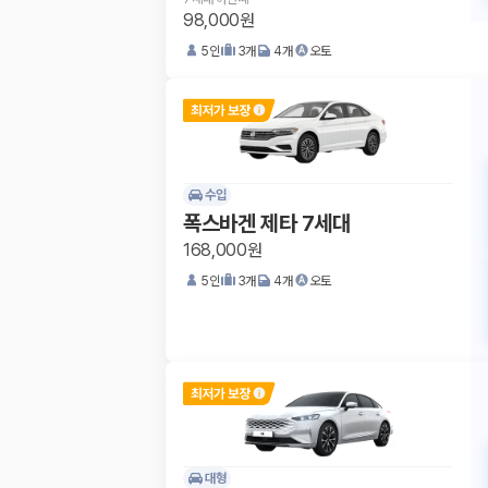
98,000원
5
인
3
개
4
개
오토
수입
폭스바겐 제타 7세대
168,000원
5
인
3
개
4
개
오토
대형