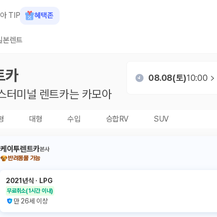
아 TIP
혜택존
일본렌트
트카
08.08(토)
10:00
스터미널
렌트카는 카모아
형
대형
수입
승합RV
SUV
케이투렌트카
본사
반려동물 가능
2021년식
ㆍ
LPG
무료취소
(1시간 이내)
만 26세 이상