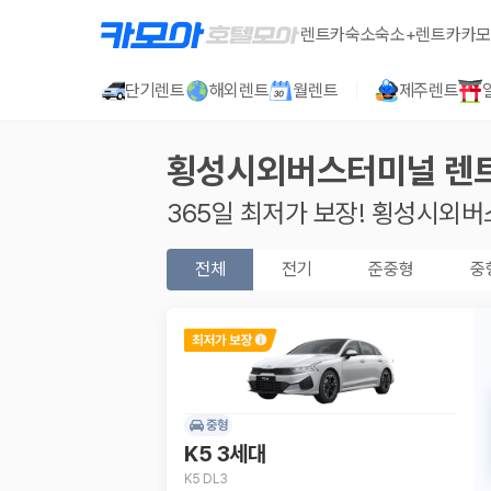
렌트카
숙소
숙소+렌트카
카모
단기렌트
해외렌트
월렌트
제주렌트
횡성시외버스터미널
렌
365일 최저가 보장!
횡성시외버
전체
전기
준중형
중
중형
K5 3세대
K5 DL3