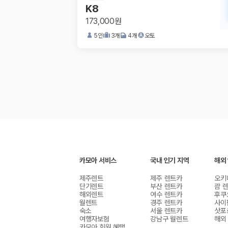
K8
173,000원
5
인
3
개
4
개
오토
카모아 서비스
국내 인기 지역
해외
제주렌트
제주 렌트카
오키
단기렌트
부산 렌트카
괌 
해외렌트
여수 렌트카
후쿠
월렌트
경주 렌트카
사이
숙소
서울 렌트카
삿포
여행자보험
강남구 월렌트
해외
카모아 회원 혜택