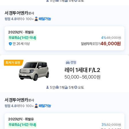
5
인
1
개
5
개
오토
서경투어엔카
본사
평점
4.8
예약수
100+
배달가능
2023년식
ㆍ
휘발유
무료취소
(1시간 이내)
4
%
48,000원
46,000원
만 26세 이상
일반자차
포함가
경형
레이 1세대 F/L2
50,000~56,000원
5
인
1
개
5
개
오토
서경투어엔카
본사
평점
4.8
예약수
100+
배달가능
2023년식
ㆍ
휘발유
무료취소
(1시간 이내)
3
%
52,000원