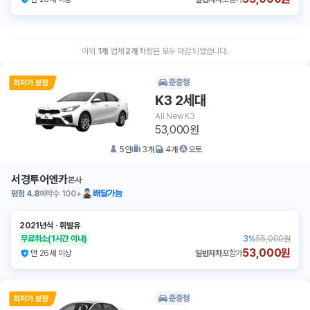
이외
1
개
업체
2
개
차량은 모두 마감 되었습니다.
준중형
K3 2세대
All New K3
53,000원
5
인
3
개
4
개
오토
서경투어엔카
본사
평점
4.8
예약수
100+
배달가능
2021년식
ㆍ
휘발유
무료취소
(1시간 이내)
3
%
55,000원
53,000원
만 26세 이상
일반자차
포함가
준중형