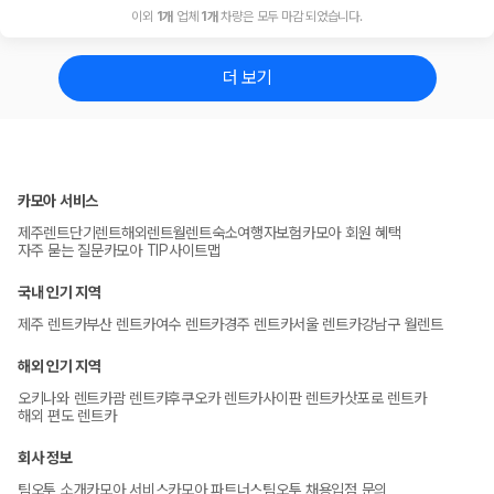
이외
1
개
업체
1
개
차량은 모두 마감 되었습니다.
더 보기
카모아 서비스
제주렌트
단기렌트
해외렌트
월렌트
숙소
여행자보험
카모아 회원 혜택
자주 묻는 질문
카모아 TIP
사이트맵
국내 인기 지역
제주 렌트카
부산 렌트카
여수 렌트카
경주 렌트카
서울 렌트카
강남구 월렌트
해외 인기 지역
오키나와 렌트카
괌 렌트카
후쿠오카 렌트카
사이판 렌트카
삿포로 렌트카
해외 편도 렌트카
회사 정보
팀오투 소개
카모아 서비스
카모아 파트너스
팀오투 채용
입점 문의