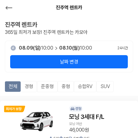
진주역 렌트카
진주역
렌트카
365일 최저가 보장!
진주역
렌트카는 카모아
08.09(일)
10:00
08.10(월)
10:00
24
시간
날짜 변경
전체
경형
준중형
중형
승합RV
SUV
경형
모닝 3세대 F/L
모닝 어반
46,000원