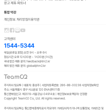
광고 제휴 파트너
통합 약관
개인정보 처리방침
이용약관
고객센터
1544-5344
매일(공휴일 포함) 오전 9시 ~ 오후 6시
점심시간 오후 12시30분 ~ 1시30분 (1시간)
국내 법인·제휴 문의: feedback@tm2.kr
해외 법인·제휴 문의: global@tm2.kr
주식회사 팀오투 | 대표자: 홍성주 | 사업자등록번호: 286-88-00238
사업자정보확인
주소: 서울특별시 중구 서소문로 120 ENA센터 11층
통신판매업신고: 제2019-서울강남-04914호 | 개인정보보호책임자: 인정환
Copyright TeamO2 Co., Ltd. All rights reserved.
주식회사 팀오투는 통신판매중개자로서 카모아의 거래당사자가 아니며 상품정보, 거래조건 및