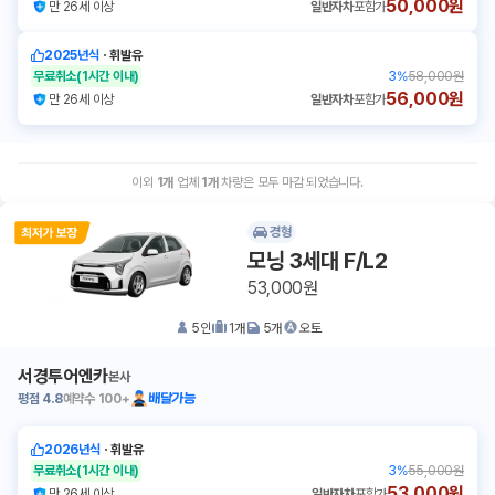
50,000원
만 26세 이상
일반자차
포함가
2025년식
ㆍ
휘발유
무료취소
(1시간 이내)
3
%
58,000원
56,000원
만 26세 이상
일반자차
포함가
이외
1
개
업체
1
개
차량은 모두 마감 되었습니다.
경형
모닝 3세대 F/L2
53,000원
5
인
1
개
5
개
오토
서경투어엔카
본사
평점
4.8
예약수
100+
배달가능
2026년식
ㆍ
휘발유
무료취소
(1시간 이내)
3
%
55,000원
53,000원
만 26세 이상
일반자차
포함가