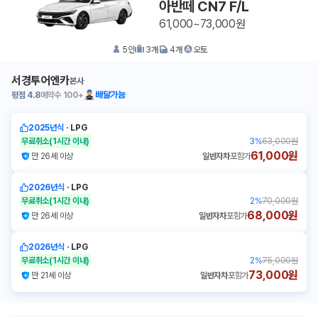
아반떼 CN7 F/L
61,000~73,000원
5
인
3
개
4
개
오토
서경투어엔카
본사
평점
4.8
예약수
100+
배달가능
2025년식
ㆍ
LPG
무료취소
(1시간 이내)
3
%
63,000원
61,000원
만 26세 이상
일반자차
포함가
2026년식
ㆍ
LPG
무료취소
(1시간 이내)
2
%
70,000원
68,000원
만 26세 이상
일반자차
포함가
2026년식
ㆍ
LPG
무료취소
(1시간 이내)
2
%
75,000원
73,000원
만 21세 이상
일반자차
포함가