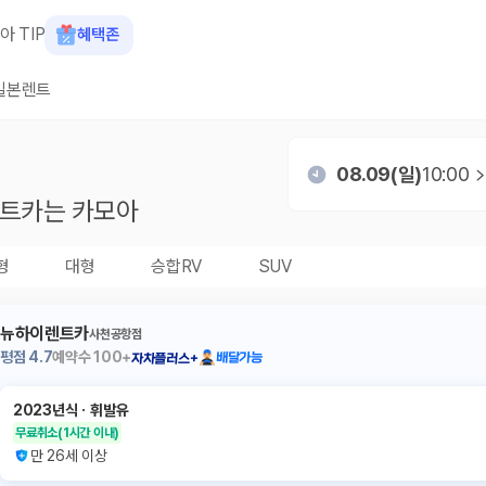
아 TIP
혜택존
일본렌트
08.09(일)
10:00
트카는 카모아
형
대형
승합RV
SUV
뉴하이렌트카
사천공항점
평점
4.7
예약수
100+
배달가능
자차플러스+
2023년식
ㆍ
휘발유
무료취소
(1시간 이내)
만 26세 이상