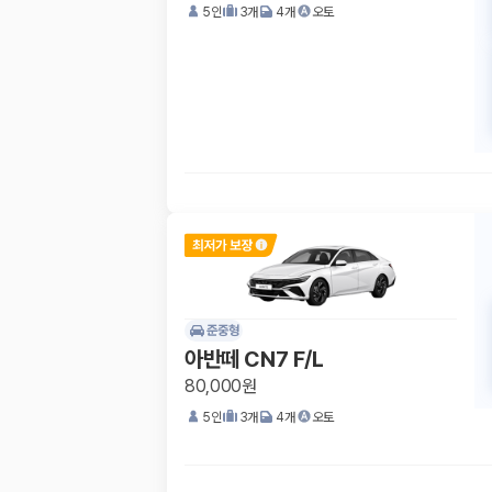
5
인
3
개
4
개
오토
준중형
아반떼 CN7 F/L
80,000원
5
인
3
개
4
개
오토