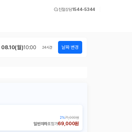
친절상담
1544-5344
08.10(월)
10:00
날짜 변경
24
시간
2
%
71,000원
69,000원
일반자차
포함가