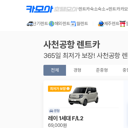
렌트카
숙소
숙소+렌트카
카모
단기렌트
해외렌트
월렌트
제주렌트
사천공항
렌트카
365일 최저가 보장!
사천공항
렌
전체
경형
준중형
중
경형
레이 1세대 F/L2
69,000원