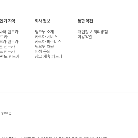
 인기 지역
회사 정보
통합 약관
나와 렌트카
팀오투 소개
개인정보 처리방침
렌트카
카모아 서비스
이용약관
오카 렌트카
카모아 파트너스
판 렌트카
팀오투 채용
로 렌트카
입점 문의
 편도 렌트카
광고 제휴 파트너
자정보확인