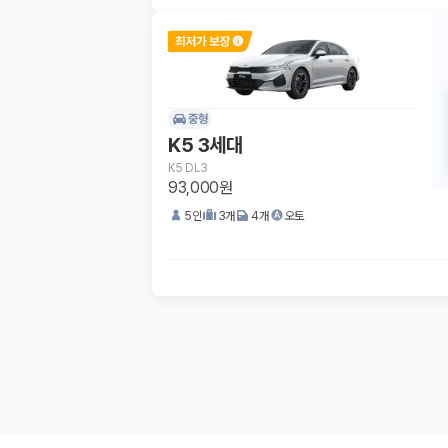
중형
K5 3세대
K5 DL3
93,000원
5
인
3
개
4
개
오토