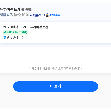
뉴하이렌트카
사천공항점
평점
4.7
예약수
100+
배달가능
자차플러스+
2023년식
ㆍ
LPG
ㆍ
프리미엄 옵션
무료취소
(1시간 이내)
만 26세 이상
이외
2
개
업체
2
개
차량은 모두 마감 되었습니다.
더 보기