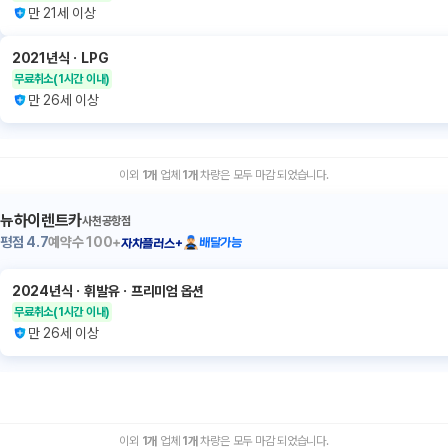
만 21세 이상
2021년식
ㆍ
LPG
무료취소
(1시간 이내)
만 26세 이상
이외
1
개
업체
1
개
차량은 모두 마감 되었습니다.
뉴하이렌트카
사천공항점
평점
4.7
예약수
100+
배달가능
자차플러스+
2024년식
ㆍ
휘발유
ㆍ
프리미엄 옵션
무료취소
(1시간 이내)
만 26세 이상
이외
1
개
업체
1
개
차량은 모두 마감 되었습니다.