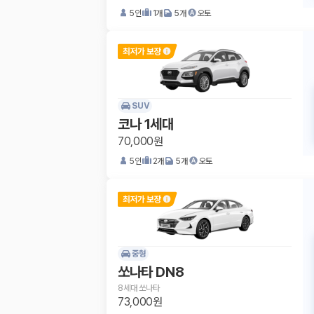
5
인
1
개
5
개
오토
SUV
코나 1세대
70,000원
5
인
2
개
5
개
오토
중형
쏘나타 DN8
8세대 쏘나타
73,000원