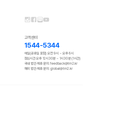
고객센터
1544-5344
매일(공휴일 포함) 오전 9시 ~ 오후 6시
점심시간 오후 12시30분 ~ 1시30분 (1시간)
국내 법인·제휴 문의: feedback@tm2.kr
해외 법인·제휴 문의: global@tm2.kr