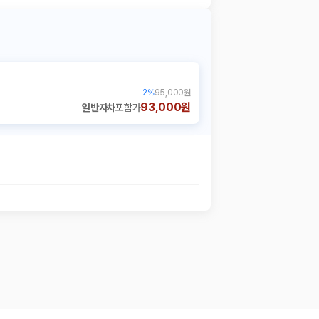
2
%
95,000원
93,000원
일반자차
포함가