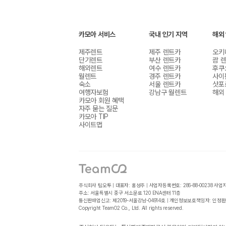
카모아 서비스
국내 인기 지역
해외
제주렌트
제주 렌트카
오키
단기렌트
부산 렌트카
괌 
해외렌트
여수 렌트카
후쿠
월렌트
경주 렌트카
사이
숙소
서울 렌트카
삿포
여행자보험
강남구 월렌트
해외
카모아 회원 혜택
자주 묻는 질문
카모아 TIP
사이트맵
주식회사 팀오투 | 대표자: 홍성주 | 사업자등록번호: 286-88-00238
사업
주소: 서울특별시 중구 서소문로 120 ENA센터 11층
통신판매업신고: 제2019-서울강남-04914호 | 개인정보보호책임자: 인정환
Copyright TeamO2 Co., Ltd. All rights reserved.