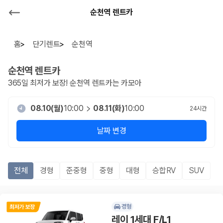
순천역 렌트카
홈
단기렌트
순천역
순천역
렌트카
365일 최저가 보장!
순천역
렌트카는 카모아
08.10(월)
10:00
08.11(화)
10:00
24
시간
날짜 변경
전체
경형
준중형
중형
대형
승합RV
SUV
경형
레이 1세대 F/L1