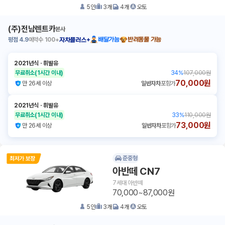
5
인
3
개
4
개
오토
(주)전남렌트카
본사
평점
4.9
예약수
100+
배달가능
반려동물 가능
자차플러스+
2021년식
ㆍ
휘발유
무료취소
(1시간 이내)
34
%
107,000원
70,000원
만 26세 이상
일반자차
포함가
2021년식
ㆍ
휘발유
무료취소
(1시간 이내)
33
%
110,000원
73,000원
만 26세 이상
일반자차
포함가
준중형
아반떼 CN7
7세대 아반떼
70,000~87,000원
5
인
3
개
4
개
오토