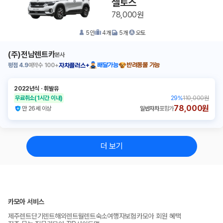
셀토스
78,000원
5
인
4
개
5
개
오토
(주)전남렌트카
본사
평점
4.9
예약수
100+
배달가능
반려동물 가능
자차플러스+
2022년식
ㆍ
휘발유
무료취소
(1시간 이내)
29
%
110,000원
78,000원
만 26세 이상
일반자차
포함가
더 보기
카모아 서비스
제주렌트
단기렌트
해외렌트
월렌트
숙소
여행자보험
카모아 회원 혜택