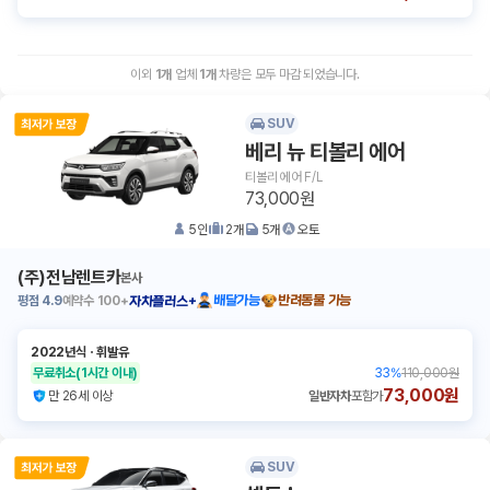
이외
1
개
업체
1
개
차량은 모두 마감 되었습니다.
SUV
베리 뉴 티볼리 에어
티볼리 에어 F/L
73,000원
5
인
2
개
5
개
오토
(주)전남렌트카
본사
평점
4.9
예약수
100+
배달가능
반려동물 가능
자차플러스+
2022년식
ㆍ
휘발유
무료취소
(1시간 이내)
33
%
110,000원
73,000원
만 26세 이상
일반자차
포함가
SUV