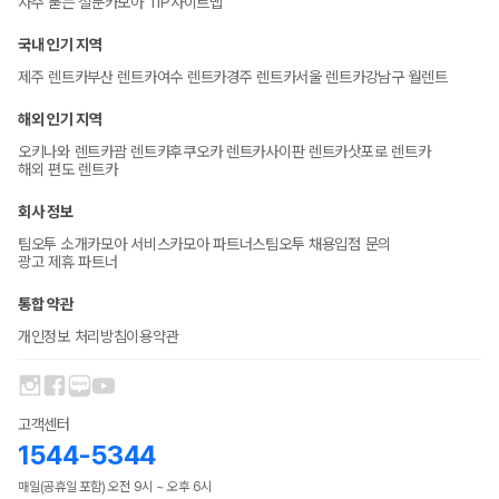
자주 묻는 질문
카모아 TIP
사이트맵
국내 인기 지역
제주 렌트카
부산 렌트카
여수 렌트카
경주 렌트카
서울 렌트카
강남구 월렌트
해외 인기 지역
오키나와 렌트카
괌 렌트카
후쿠오카 렌트카
사이판 렌트카
삿포로 렌트카
해외 편도 렌트카
회사 정보
팀오투 소개
카모아 서비스
카모아 파트너스
팀오투 채용
입점 문의
광고 제휴 파트너
통합 약관
개인정보 처리방침
이용약관
고객센터
1544-5344
매일(공휴일 포함) 오전 9시 ~ 오후 6시