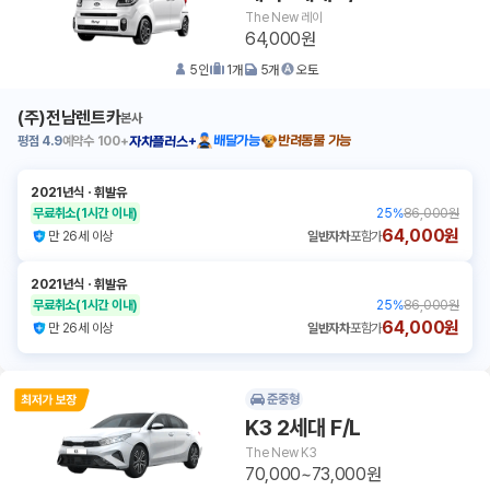
The New 레이
64,000원
5
인
1
개
5
개
오토
(주)전남렌트카
본사
평점
4.9
예약수
100+
배달가능
반려동물 가능
자차플러스+
2021년식
ㆍ
휘발유
무료취소
(1시간 이내)
25
%
86,000원
64,000원
만 26세 이상
일반자차
포함가
2021년식
ㆍ
휘발유
무료취소
(1시간 이내)
25
%
86,000원
64,000원
만 26세 이상
일반자차
포함가
준중형
K3 2세대 F/L
The New K3
70,000~73,000원