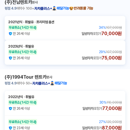
(주)전남렌트카
본사
평점
4.9
예약수
100+
배달가능
반려동물 가능
자차플러스+
2021년식
ㆍ
휘발유
ㆍ
프리미엄 옵션
무료취소
(1시간 이내)
34
%
107,000원
70,000원
만 26세 이상
일반자차
포함가
2023년식
ㆍ
휘발유
무료취소
(1시간 이내)
29
%
107,000원
75,000원
만 26세 이상
일반자차
포함가
(주)1994Tour 렌트카
본사
평점
4.9
예약수
50+
배달가능
자차플러스+
2022년식
ㆍ
휘발유
무료취소
(1시간 이내)
30
%
110,000원
77,000원
만 26세 이상
일반자차
포함가
무료취소
(1시간 이내)
27
%
120,000원
87,000원
만 23세 이상
일반자차
포함가