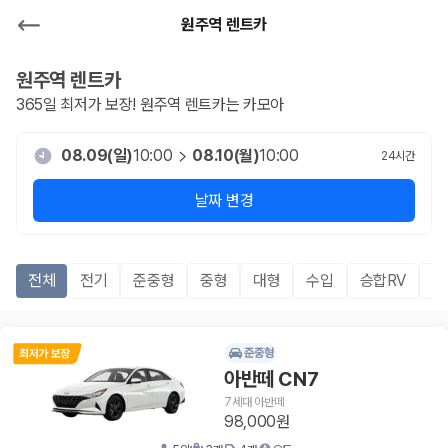
원주역 렌트카
원주역
렌트카
365일 최저가 보장!
원주역
렌트카는 카모아
08.09(일)
10:00
08.10(월)
10:00
24
시간
날짜 변경
전체
전기
준중형
중형
대형
수입
승합RV
S
준중형
아반떼 CN7
7세대 아반떼
98,000원