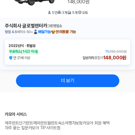
148,000원
5
인
3
개
5
개
오토
주식회사 글로벌렌터카
그린영업소
평점
4.5
예약수
50+
배달가능
반려동물 가능
2022년식
ㆍ
휘발유
무료취소
(1시간 이내)
1
%
150,000원
148,000원
만 21세 이상
일반자차
포함가
더 보기
카모아 서비스
제주렌트
단기렌트
해외렌트
월렌트
숙소
여행자보험
카모아 회원 혜택
자주 묻는 질문
카모아 TIP
사이트맵