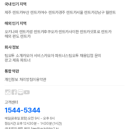
국내 인기 지역
제주 렌트카
부산 렌트카
여수 렌트카
경주 렌트카
서울 렌트카
강남구 월렌트
해외 인기 지역
오키나와 렌트카
괌 렌트카
후쿠오카 렌트카
사이판 렌트카
삿포로 렌트카
해외 편도 렌트카
회사 정보
팀오투 소개
카모아 서비스
카모아 파트너스
팀오투 채용
입점 문의
광고 제휴 파트너
통합 약관
개인정보 처리방침
이용약관
고객센터
1544-5344
매일(공휴일 포함) 오전 9시 ~ 오후 6시
점심시간 오후 12시30분 ~ 1시30분 (1시간)
국내 법인·제휴 문의: feedback@tm2.kr