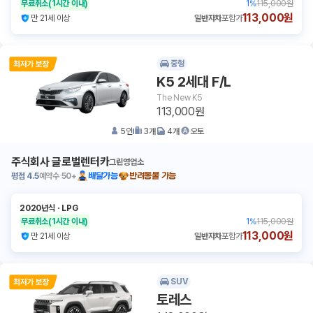
무료취소
(1시간 이내)
1
%
115,000원
113,000원
만 21세 이상
일반자차
포함가
중형
K5 2세대 F/L
The New K5
113,000원
5
인
3
개
4
개
오토
주식회사 글로벌렌터카
그린영업소
평점
4.5
예약수
50+
배달가능
반려동물 가능
2020년식
ㆍ
LPG
무료취소
(1시간 이내)
1
%
115,000원
113,000원
만 21세 이상
일반자차
포함가
SUV
토레스