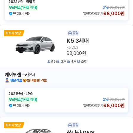
2022년식
ㆍ
휘발유
무료취소
(1시간 이내)
6
%
105,000원
98,000원
만 26세 이상
일반자차
포함가
중형
K5 3세대
K5 DL3
98,000원
5
인
3
개
4
개
오토
케이투렌트카
본사
배달가능
반려동물 가능
2021년식
ㆍ
LPG
무료취소
(1시간 이내)
2
%
100,000원
98,000원
만 26세 이상
일반자차
포함가
중형
쏘나타 DN8