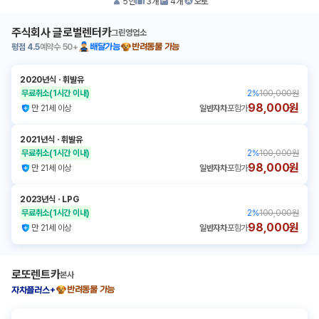
5
인
3
개
4
개
오토
주식회사 글로벌렌터카
그린영업소
평점
4.5
예약수
50+
배달가능
반려동물 가능
2020년식
ㆍ
휘발유
무료취소
(1시간 이내)
2
%
100,000원
98,000원
만 21세 이상
일반자차
포함가
2021년식
ㆍ
휘발유
무료취소
(1시간 이내)
2
%
100,000원
98,000원
만 21세 이상
일반자차
포함가
2023년식
ㆍ
LPG
무료취소
(1시간 이내)
2
%
100,000원
98,000원
만 21세 이상
일반자차
포함가
로또렌트카
본사
반려동물 가능
자차플러스+