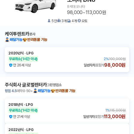
8세대 쏘나타
98,000~113,000원
5
인
3
개
4
개
오토
케이투렌트카
본사
배달가능
반려동물 가능
2020년식
ㆍ
LPG
무료취소
(1시간 이내)
2
%
100,000원
98,000원
만 26세 이상
일반자차
포함가
주식회사 글로벌렌터카
그린영업소
평점
4.5
예약수
50+
배달가능
반려동물 가능
2018년식
ㆍ
LPG
무료취소
(1시간 이내)
1
%
115,000원
113,000원
만 21세 이상
일반자차
포함가
2022년식
ㆍ
LPG