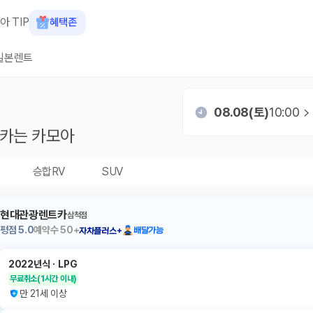
아 TIP
혜택존
일본렌트
08.08(토)
10:00
카는 카모아
승합RV
SUV
현대관광렌트카
삼척점
평점
5.0
예약수
50+
배달가능
자차플러스+
2022년식
ㆍ
LPG
무료취소
(1시간 이내)
만 21세 이상