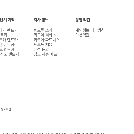
 인기 지역
회사 정보
통합 약관
나와 렌트카
팀오투 소개
개인정보 처리방침
렌트카
카모아 서비스
이용약관
오카 렌트카
카모아 파트너스
판 렌트카
팀오투 채용
로 렌트카
입점 문의
 편도 렌트카
광고 제휴 파트너
자정보확인