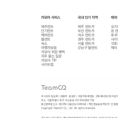
카모아 서비스
국내 인기 지역
해외
제주렌트
제주 렌트카
오키
단기렌트
부산 렌트카
괌 
해외렌트
여수 렌트카
후쿠
월렌트
경주 렌트카
사이
숙소
서울 렌트카
삿포
여행자보험
강남구 월렌트
해외
카모아 회원 혜택
자주 묻는 질문
카모아 TIP
사이트맵
주식회사 팀오투 | 대표자: 홍성주 | 사업자등록번호: 286-88-00238
사업
주소: 서울특별시 중구 서소문로 120 ENA센터 11층
통신판매업신고: 제2019-서울강남-04914호 | 개인정보보호책임자: 인정환
Copyright TeamO2 Co., Ltd. All rights reserved.