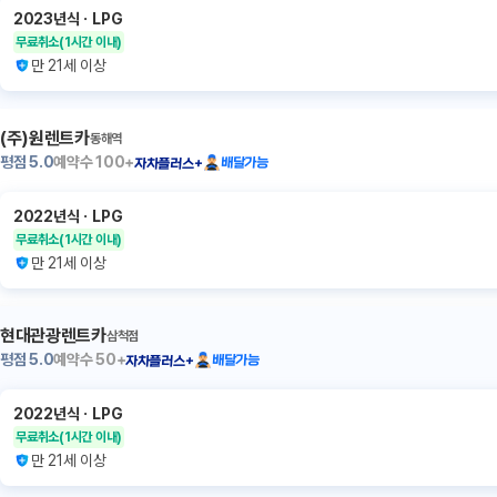
2023년식
ㆍ
LPG
무료취소
(1시간 이내)
만 21세 이상
(주)원렌트카
동해역
평점
5.0
예약수
100+
배달가능
자차플러스+
2022년식
ㆍ
LPG
무료취소
(1시간 이내)
만 21세 이상
현대관광렌트카
삼척점
평점
5.0
예약수
50+
배달가능
자차플러스+
2022년식
ㆍ
LPG
무료취소
(1시간 이내)
만 21세 이상