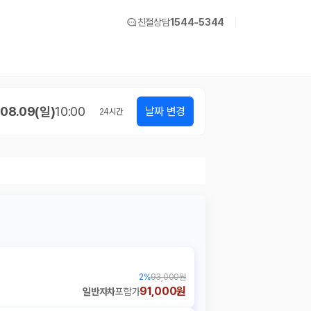
친절상담
1544-5344
08.09(일)
10:00
날짜 변경
24
시간
2
%
93,000원
91,000원
일반자차
포함가