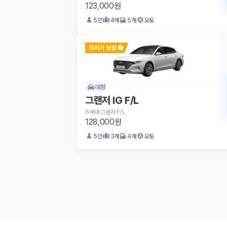
123,000원
5
인
4
개
5
개
오토
대형
그랜저 IG F/L
6세대 그랜저 F/L
128,000원
5
인
3
개
4
개
오토