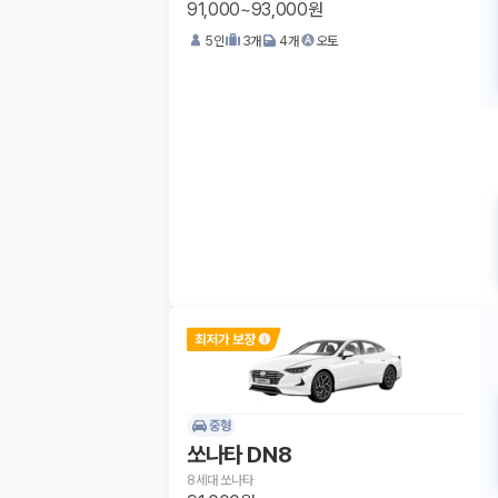
91,000~93,000원
5
인
3
개
4
개
오토
중형
쏘나타 DN8
8세대 쏘나타