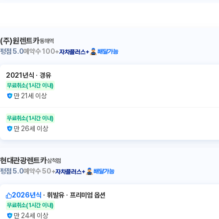
(주)원렌트카
동해역
평점
5.0
예약수
100+
배달가능
자차플러스+
2021년식
ㆍ
경유
무료취소
(1시간 이내)
만 21세 이상
무료취소
(1시간 이내)
만 26세 이상
현대관광렌트카
삼척점
평점
5.0
예약수
50+
배달가능
자차플러스+
2026년식
ㆍ
휘발유
ㆍ
프리미엄 옵션
무료취소
(1시간 이내)
만 24세 이상