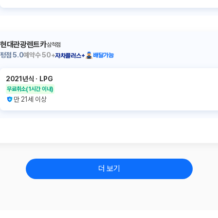
현대관광렌트카
삼척점
평점
5.0
예약수
50+
배달가능
자차플러스+
2021년식
ㆍ
LPG
무료취소
(1시간 이내)
만 21세 이상
더 보기