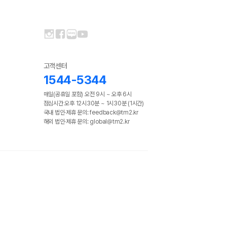
고객센터
1544-5344
매일(공휴일 포함) 오전 9시 ~ 오후 6시
점심시간 오후 12시30분 ~ 1시30분 (1시간)
국내 법인·제휴 문의: feedback@tm2.kr
해외 법인·제휴 문의: global@tm2.kr