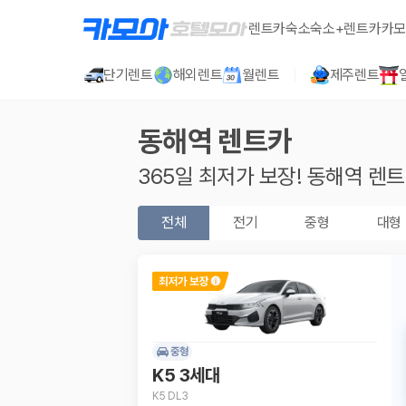
렌트카
숙소
숙소+렌트카
카모
단기렌트
해외렌트
월렌트
제주렌트
동해역
렌트카
365일 최저가 보장!
동해역
렌트
전체
전기
중형
대형
중형
K5 3세대
K5 DL3