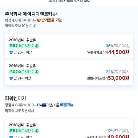
5
인
3
개
4
개
오토
주식회사 에이치디렌트카
본사
평점
4.6
예약수
100+
반려동물 가능
명학역 도보 10분 이내
2019년식
ㆍ
휘발유
무료취소
(1시간 이내)
36
%
70,000원
44,500원
만 26세 이상
일반자차
포함가
2019년식
ㆍ
휘발유
무료취소
(1시간 이내)
24
%
70,000원
53,000원
만 21세 이상
일반자차
포함가
파워렌터카
평점
4.8
예약수
100+
배달가능
자차플러스+
마곡역 차로 5분 이내
2018년식
ㆍ
휘발유
무료취소
(1시간 이내)
12
%
57,000원
49,900원
만 26세 이상
일반자차
포함가