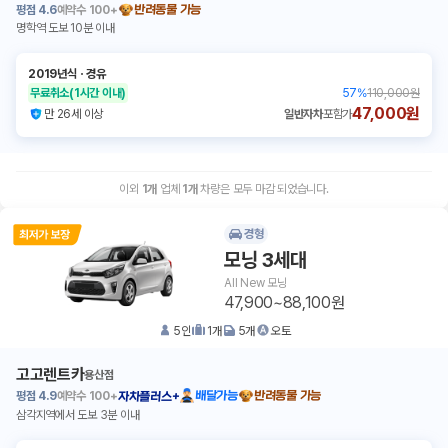
평점
4.6
예약수
100+
반려동물 가능
명학역 도보 10분 이내
2019년식
ㆍ
경유
무료취소
(1시간 이내)
57
%
110,000원
47,000원
만 26세 이상
일반자차
포함가
이외
1
개
업체
1
개
차량은 모두 마감 되었습니다.
경형
모닝 3세대
All New 모닝
47,900~88,100원
5
인
1
개
5
개
오토
고고렌트카
용산점
평점
4.9
예약수
100+
배달가능
반려동물 가능
자차플러스+
삼각지역에서 도보 3분 이내