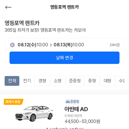
영등포역 렌트카
영등포역
렌트카
365일 최저가 보장!
영등포역
렌트카는 카모아
08.12(수)
10:00
08.13(목)
10:00
24
시간
날짜 변경
전체
전기
경형
소형
준중형
중형
대형
수입
준중형
아반떼 AD
6세대 아반떼
44,500~53,000원