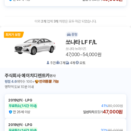
이외
2
개
업체
3
개
차량은 모두 마감 되었습니다.
중형
쏘나타 LF F/L
쏘나타 뉴라이즈
47,000~54,000원
5
인
2
개
4
개
오토
주식회사 에이치디렌트카
본사
평점
4.6
예약수
100+
반려동물 가능
명학역 도보 10분 이내
2019년식
ㆍ
LPG
무료취소
(1시간 이내)
41
%
80,000원
47,000원
만 26세 이상
일반자차
포함가
2019년식
ㆍ
LPG
무료취소
(1시간 이내)
32
%
80,000원