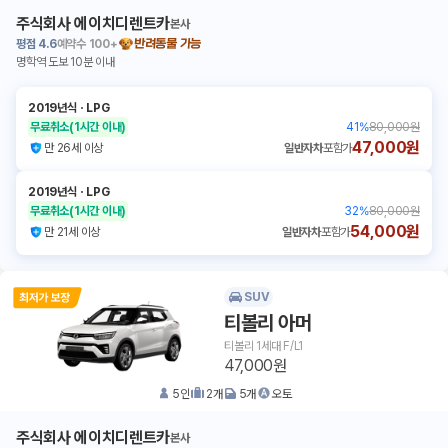
주식회사 에이치디렌트카
본사
평점
4.6
예약수
100+
반려동물 가능
명학역 도보 10분 이내
2019년식
ㆍ
LPG
무료취소
(1시간 이내)
41
%
80,000원
47,000원
만 26세 이상
일반자차
포함가
2019년식
ㆍ
LPG
무료취소
(1시간 이내)
32
%
80,000원
54,000원
만 21세 이상
일반자차
포함가
SUV
티볼리 아머
티볼리 1세대 F/L1
47,000원
5
인
2
개
5
개
오토
주식회사 에이치디렌트카
본사