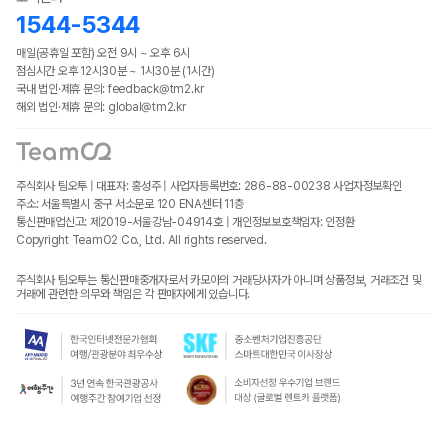
1544-5344
매일(공휴일 포함) 오전 9시 ~ 오후 6시
점심시간 오후 12시30분 ~ 1시30분 (1시간)
국내 법인·제휴 문의: feedback@tm2.kr
해외 법인·제휴 문의: global@tm2.kr
주식회사 팀오투 | 대표자: 홍성주 | 사업자등록번호: 286-88-00238
사업자정보확인
주소: 서울특별시 중구 서소문로 120 ENA센터 11층
통신판매업신고: 제2019-서울강남-04914호 | 개인정보보호책임자: 인정환
Copyright TeamO2 Co., Ltd. All rights reserved.
주식회사 팀오투는 통신판매중개자로서 카모아의 거래당사자가 아니며 상품정보, 거래조건 및
거래에 관련한 의무와 책임은 각 판매자에게 있습니다.