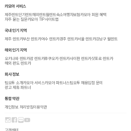
카모아 서비스
제주렌트
단기렌트
해외렌트
월렌트
숙소
여행자보험
카모아 회원 혜택
자주 묻는 질문
카모아 TIP
사이트맵
국내 인기 지역
제주 렌트카
부산 렌트카
여수 렌트카
경주 렌트카
서울 렌트카
강남구 월렌트
해외 인기 지역
오키나와 렌트카
괌 렌트카
후쿠오카 렌트카
사이판 렌트카
삿포로 렌트카
해외 편도 렌트카
회사 정보
팀오투 소개
카모아 서비스
카모아 파트너스
팀오투 채용
입점 문의
광고 제휴 파트너
통합 약관
개인정보 처리방침
이용약관
고객센터