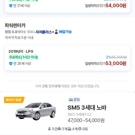
54,000원
만 21세 이상
일반자차
포함가
파워렌터카
평점
4.8
예약수
100+
배달가능
자차플러스+
마곡역 차로 5분 이내
2019년식
ㆍ
LPG
무료취소
(1시간 이내)
3
%
55,000원
53,000원
만 26세 이상
일반자차
포함가
이외
2
개
업체
8
개
차량은 모두 마감 되었습니다.
중형
SM5 3세대 노바
SM3 3세대 F/L2
47,000~54,000원
5
인
3
개
4
개
오토