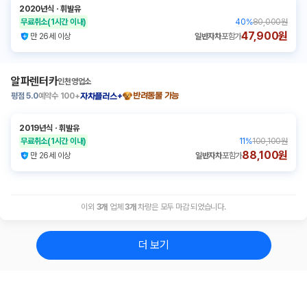
2020년식
ㆍ
휘발유
무료취소
(1시간 이내)
40
%
80,000원
47,900원
만 26세 이상
일반자차
포함가
알파렌터카
인천영업소
평점
5.0
예약수
100+
반려동물 가능
자차플러스+
2019년식
ㆍ
휘발유
무료취소
(1시간 이내)
11
%
100,100원
88,100원
만 26세 이상
일반자차
포함가
이외
3
개
업체
3
개
차량은 모두 마감 되었습니다.
더 보기