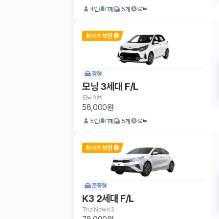
4
인
1
개
5
개
오토
경형
모닝 3세대 F/L
모닝 어반
58,000원
5
인
1
개
5
개
오토
준중형
K3 2세대 F/L
The New K3