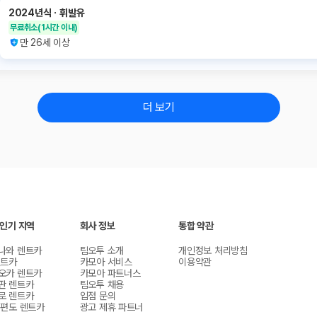
2024년식
ㆍ
휘발유
무료취소
(1시간 이내)
만 26세 이상
더 보기
 인기 지역
회사 정보
통합 약관
나와 렌트카
팀오투 소개
개인정보 처리방침
렌트카
카모아 서비스
이용약관
오카 렌트카
카모아 파트너스
판 렌트카
팀오투 채용
로 렌트카
입점 문의
 편도 렌트카
광고 제휴 파트너