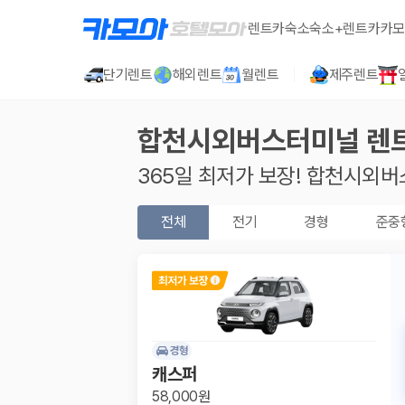
렌트카
숙소
숙소+렌트카
카모
단기렌트
해외렌트
월렌트
제주렌트
합천시외버스터미널
렌
365일 최저가 보장!
합천시외버
전체
전기
경형
준중
경형
캐스퍼
58,000원