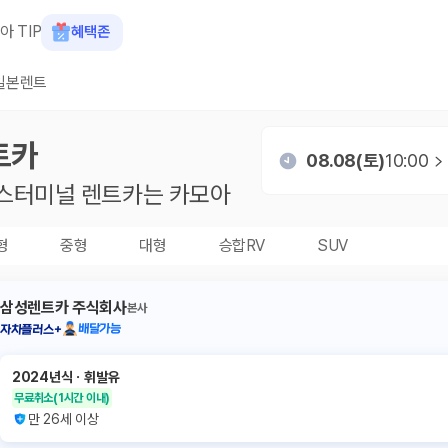
아 TIP
혜택존
일본렌트
트카
08.08(토)
10:00
스터미널
렌트카는 카모아
형
중형
대형
승합RV
SUV
삼성렌트카 주식회사
본사
배달가능
자차플러스+
2024년식
ㆍ
휘발유
무료취소
(1시간 이내)
만 26세 이상