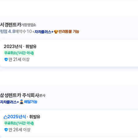
서경렌트카
거창영업소
평점
4.8
예약수
10+
반려동물 가능
자차플러스+
2023년식
ㆍ
휘발유
무료취소
(1시간 이내)
만 21세 이상
삼성렌트카 주식회사
본사
배달가능
자차플러스+
2025년식
ㆍ
휘발유
무료취소
(1시간 이내)
만 26세 이상