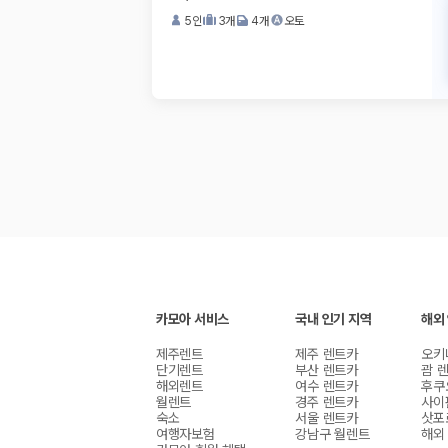
5
인
3
개
4
개
오토
카모아 서비스
국내 인기 지역
해외
제주렌트
제주 렌트카
오키
단기렌트
부산 렌트카
괌 
해외렌트
여수 렌트카
후쿠
월렌트
경주 렌트카
사이
숙소
서울 렌트카
삿포
여행자보험
강남구 월렌트
해외