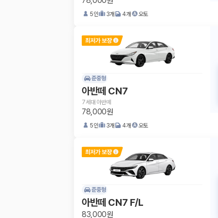
78,000원
5
인
3
개
4
개
오토
준중형
아반떼 CN7
7세대 아반떼
78,000원
5
인
3
개
4
개
오토
준중형
아반떼 CN7 F/L
83,000원