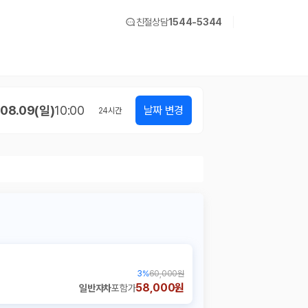
친절상담
1544-5344
08.09(일)
10:00
날짜 변경
24
시간
3
%
60,000원
58,000원
일반자차
포함가