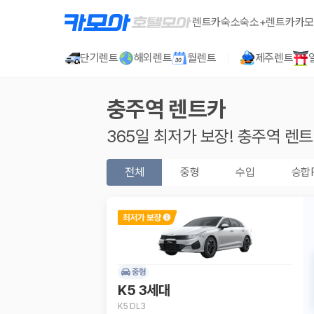
렌트카
숙소
숙소+렌트카
카모
단기렌트
해외렌트
월렌트
제주렌트
충주역
렌트카
365일 최저가 보장!
충주역
렌트
전체
중형
수입
승합
중형
K5 3세대
K5 DL3