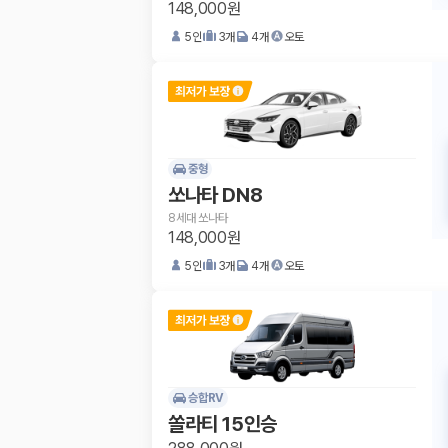
148,000원
5
인
3
개
4
개
오토
중형
쏘나타 DN8
8세대 쏘나타
148,000원
5
인
3
개
4
개
오토
승합RV
쏠라티 15인승