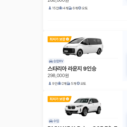
288,000원
15
인
4
개
6
개
오토
승합RV
스타리아 라운지 9인승
298,000원
9
인
2
개
5
개
오토
수입