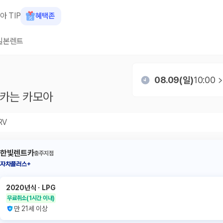
아 TIP
혜택존
일본렌트
08.09(일)
10:00
카는 카모아
RV
한빛렌트카
충주지점
자차플러스+
2020년식
ㆍ
LPG
무료취소
(1시간 이내)
만 21세 이상