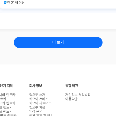
만 21세 이상
더 보기
 인기 지역
회사 정보
통합 약관
나와 렌트카
팀오투 소개
개인정보 처리방침
렌트카
카모아 서비스
이용약관
오카 렌트카
카모아 파트너스
판 렌트카
팀오투 채용
로 렌트카
입점 문의
 편도 렌트카
광고 제휴 파트너