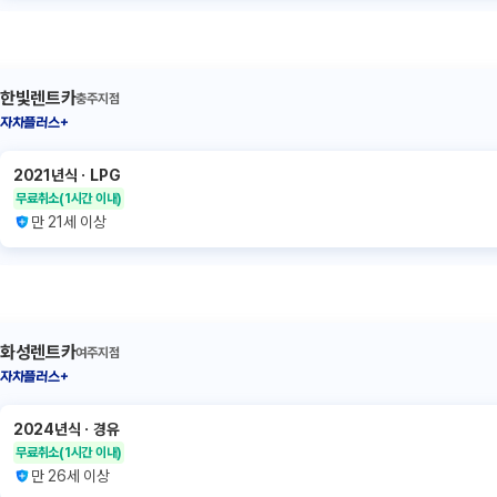
한빛렌트카
충주지점
자차플러스+
2021년식
ㆍ
LPG
무료취소
(1시간 이내)
만 21세 이상
화성렌트카
여주지점
자차플러스+
2024년식
ㆍ
경유
무료취소
(1시간 이내)
만 26세 이상