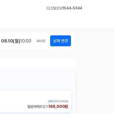
친절상담
1544-5344
08.10(월)
10:00
날짜 변경
24
시간
24
%
197,000원
148,000원
일반자차
포함가