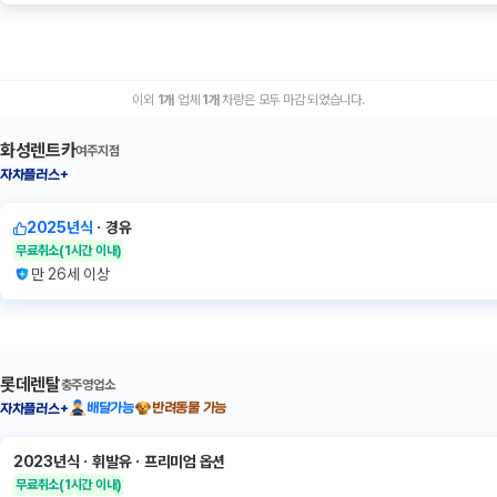
이외
1
개
업체
1
개
차량은 모두 마감 되었습니다.
화성렌트카
여주지점
자차플러스+
2025년식
ㆍ
경유
무료취소
(1시간 이내)
만 26세 이상
롯데렌탈
충주영업소
배달가능
반려동물 가능
자차플러스+
2023년식
ㆍ
휘발유
ㆍ
프리미엄 옵션
무료취소
(1시간 이내)