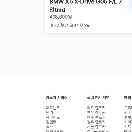
BMW X5 X-Drive G05 F/L 7
인tmd
498,000원
7
인
3
개
4
개
오토
카모아 서비스
국내 인기 지역
해외
제주렌트
제주 렌트카
오키
단기렌트
부산 렌트카
괌 
해외렌트
여수 렌트카
후쿠
월렌트
경주 렌트카
사이
숙소
서울 렌트카
삿포
여행자보험
강남구 월렌트
해외