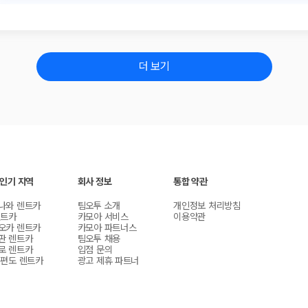
더 보기
 인기 지역
회사 정보
통합 약관
나와 렌트카
팀오투 소개
개인정보 처리방침
렌트카
카모아 서비스
이용약관
오카 렌트카
카모아 파트너스
판 렌트카
팀오투 채용
로 렌트카
입점 문의
 편도 렌트카
광고 제휴 파트너