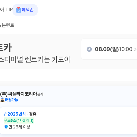
아 TIP
혜택존
일본렌트
트카
08.09(일)
10:00
스터미널
렌트카는 카모아
(주)써플라이코리아
본사
배달가능
2025년식
ㆍ
경유
무료취소
(1시간 이내)
만 26세 이상