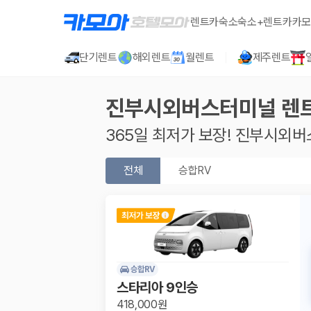
렌트카
숙소
숙소+렌트카
카모
단기렌트
해외렌트
월렌트
제주렌트
진부시외버스터미널
렌
365일 최저가 보장!
진부시외버
전체
승합RV
승합RV
스타리아 9인승
418,000원