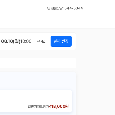
친절상담
1544-5344
08.10(월)
10:00
날짜 변경
24
시간
418,000원
일반자차
포함가