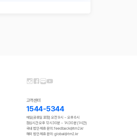
고객센터
1544-5344
매일(공휴일 포함) 오전 9시 ~ 오후 6시
점심시간 오후 12시30분 ~ 1시30분 (1시간)
국내 법인·제휴 문의: feedback@tm2.kr
해외 법인·제휴 문의: global@tm2.kr