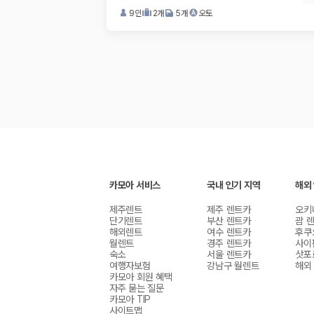
9
인
2
개
5
개
오토
카모아 서비스
국내 인기 지역
해외
제주렌트
제주 렌트카
오키
단기렌트
부산 렌트카
괌 
해외렌트
여수 렌트카
후쿠
월렌트
경주 렌트카
사이
숙소
서울 렌트카
삿포
여행자보험
강남구 월렌트
해외
카모아 회원 혜택
자주 묻는 질문
카모아 TIP
사이트맵