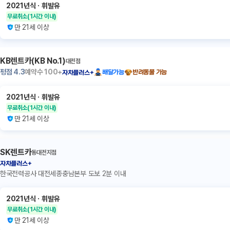
2021년식
ㆍ
휘발유
무료취소
(1시간 이내)
만 21세 이상
KB렌트카(KB No.1)
대전점
평점
4.3
예약수
100+
배달가능
반려동물 가능
자차플러스+
2021년식
ㆍ
휘발유
무료취소
(1시간 이내)
만 21세 이상
SK렌트카
동대전지점
자차플러스+
한국전력공사 대전세종충남본부 도보 2분 이내
2021년식
ㆍ
휘발유
무료취소
(1시간 이내)
만 21세 이상