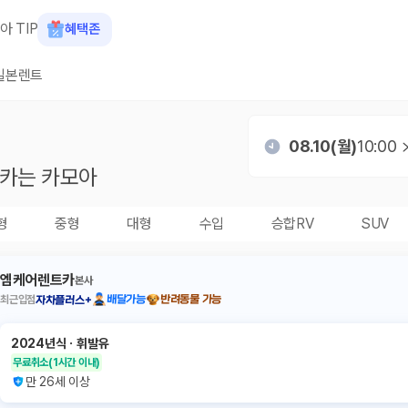
아 TIP
혜택존
일본렌트
08.10(월)
10:00
카는 카모아
형
중형
대형
수입
승합RV
SUV
엠케어렌트카
본사
최근입점
배달가능
반려동물 가능
자차플러스+
2024년식
ㆍ
휘발유
무료취소
(1시간 이내)
만 26세 이상