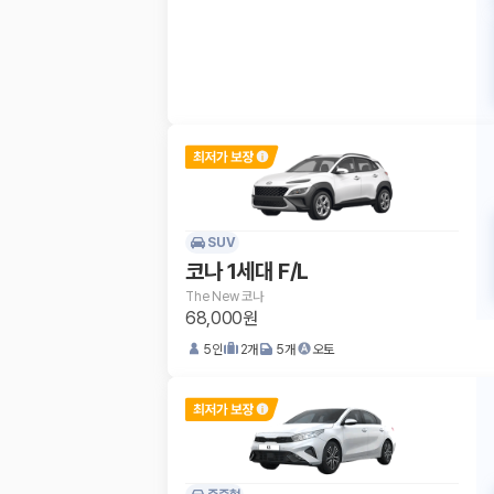
SUV
코나 1세대 F/L
The New 코나
68,000원
5
인
2
개
5
개
오토