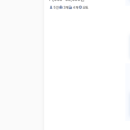
5
인
3
개
4
개
오토