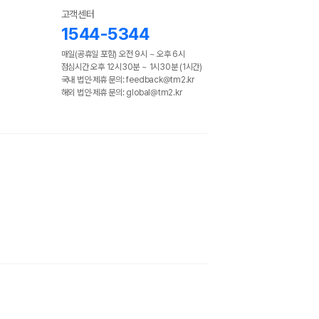
고객센터
1544-5344
매일(공휴일 포함) 오전 9시 ~ 오후 6시
점심시간 오후 12시30분 ~ 1시30분 (1시간)
국내 법인·제휴 문의: feedback@tm2.kr
해외 법인·제휴 문의: global@tm2.kr