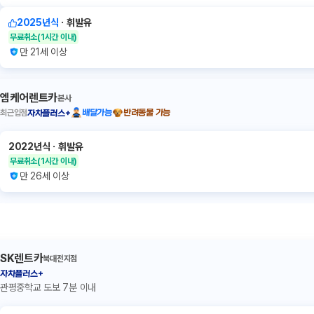
2025년식
ㆍ
휘발유
무료취소
(1시간 이내)
만 21세 이상
엠케어렌트카
본사
최근입점
배달가능
반려동물 가능
자차플러스+
2022년식
ㆍ
휘발유
무료취소
(1시간 이내)
만 26세 이상
SK렌트카
북대전지점
자차플러스+
관평중학교 도보 7분 이내