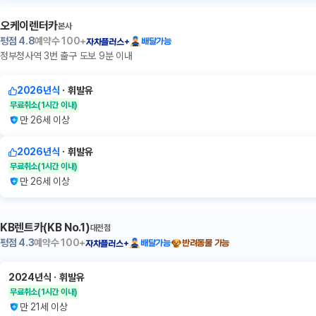
오케이렌터카
본사
평점
4.8
예약수
100+
배달가능
자차플러스+
정부청사역 3번 출구 도보 9분 이내
2026년식
ㆍ
휘발유
무료취소
(1시간 이내)
만 26세 이상
2026년식
ㆍ
휘발유
무료취소
(1시간 이내)
만 26세 이상
KB렌트카(KB No.1)
대전점
평점
4.3
예약수
100+
배달가능
반려동물 가능
자차플러스+
2024년식
ㆍ
휘발유
무료취소
(1시간 이내)
만 21세 이상