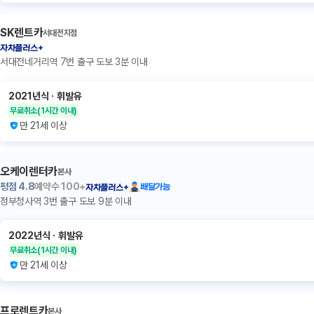
SK렌트카
서대전지점
자차플러스+
서대전네거리역 7번 출구 도보 3분 이내
2021년식
ㆍ
휘발유
무료취소
(1시간 이내)
만 21세 이상
오케이렌터카
본사
평점
4.8
예약수
100+
배달가능
자차플러스+
정부청사역 3번 출구 도보 9분 이내
2022년식
ㆍ
휘발유
무료취소
(1시간 이내)
만 21세 이상
프로렌트카
본사