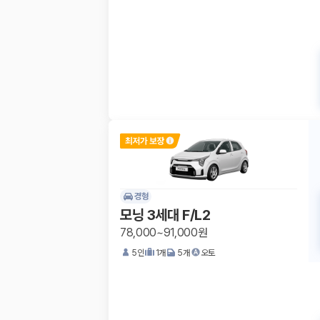
경형
모닝 3세대 F/L2
78,000~91,000원
5
인
1
개
5
개
오토