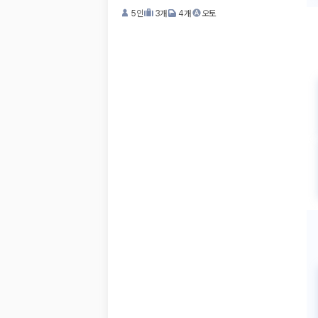
5
인
3
개
4
개
오토