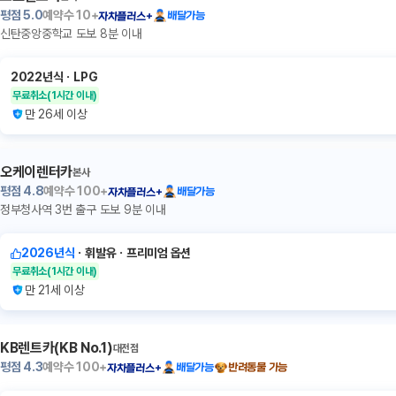
평점
5.0
예약수
10+
배달가능
자차플러스+
신탄중앙중학교 도보 8분 이내
2022년식
ㆍ
LPG
무료취소
(1시간 이내)
만 26세 이상
오케이렌터카
본사
평점
4.8
예약수
100+
배달가능
자차플러스+
정부청사역 3번 출구 도보 9분 이내
2026년식
ㆍ
휘발유
ㆍ
프리미엄 옵션
무료취소
(1시간 이내)
만 21세 이상
KB렌트카(KB No.1)
대전점
평점
4.3
예약수
100+
배달가능
반려동물 가능
자차플러스+