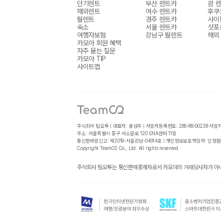
단기렌트
부산 렌트카
괌 
해외렌트
여수 렌트카
후쿠
월렌트
경주 렌트카
사이
숙소
서울 렌트카
삿포
여행자보험
강남구 월렌트
해외
카모아 회원 혜택
자주 묻는 질문
카모아 TIP
사이트맵
주식회사 팀오투 | 대표자: 홍성주 | 사업자등록번호: 286-88-00238
사업
주소: 서울특별시 중구 서소문로 120 ENA센터 11층
통신판매업신고: 제2019-서울강남-04914호 | 개인정보보호책임자: 인정환
Copyright TeamO2 Co., Ltd. All rights reserved.
주식회사 팀오투는 통신판매중개자로서 카모아의 거래당사자가 아니며