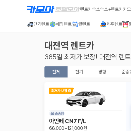
렌트카
숙소
숙소+렌트카
카모
단기렌트
해외렌트
월렌트
제주렌트
대전역
렌트카
365일 최저가 보장!
대전역
렌트
전체
전기
경형
준중
준중형
아반떼 CN7 F/L
68,000~121,000원