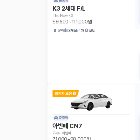
준중형
K3 2세대 F/L
The New K3
69,500~111,000원
5
인
3
개
4
개
오토
준중형
아반떼 CN7
7세대 아반떼
71,000~98,000원