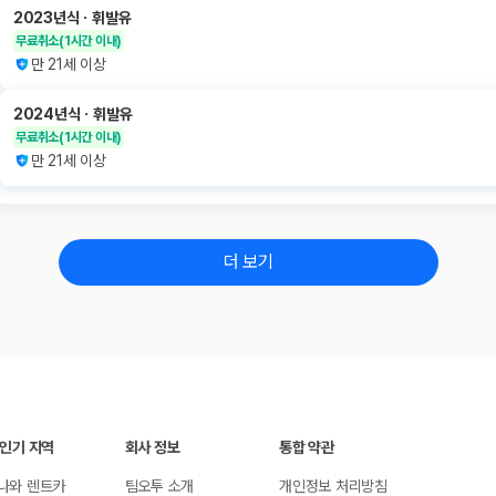
2023년식
ㆍ
휘발유
무료취소
(1시간 이내)
만 21세 이상
2024년식
ㆍ
휘발유
무료취소
(1시간 이내)
만 21세 이상
더 보기
 인기 지역
회사 정보
통합 약관
나와 렌트카
팀오투 소개
개인정보 처리방침