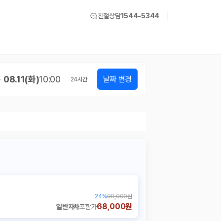
친절상담
1544-5344
08.11(화)
10:00
날짜 변경
24
시간
24
%
90,000원
68,000원
일반자차
포함가