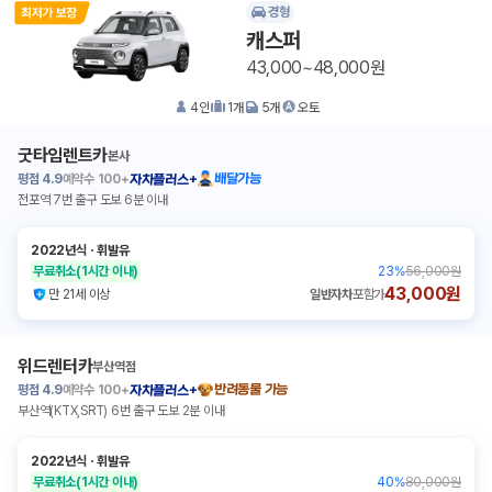
경형
캐스퍼
43,000~48,000원
4
인
1
개
5
개
오토
굿타임렌트카
본사
평점
4.9
예약수
100+
배달가능
자차플러스+
전포역 7번 출구 도보 6분 이내
2022년식
ㆍ
휘발유
무료취소
(1시간 이내)
23
%
56,000원
43,000원
만 21세 이상
일반자차
포함가
위드렌터카
부산역점
평점
4.9
예약수
100+
반려동물 가능
자차플러스+
부산역(KTX,SRT) 6번 출구 도보 2분 이내
2022년식
ㆍ
휘발유
무료취소
(1시간 이내)
40
%
80,000원