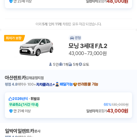
48,000원
만 23세 이상
일반자차
포함가
이외
5
개
업체
11
개
차량은 모두 마감 되었습니다.
경형
모닝 3세대 F/L2
43,000~73,000원
5
인
1
개
5
개
오토
아산렌트카
김해공항지점
평점
4.8
예약수
100+
배달가능
반려동물 가능
자차플러스+
2026년식
ㆍ
휘발유
무료취소
(1시간 이내)
66
%
130,000원
43,000원
만 21세 이상
일반자차
포함가
일박이일렌트카
본사