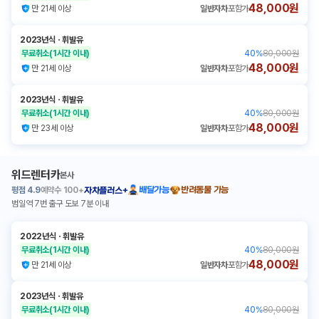
48,000원
만 21세 이상
일반자차
포함가
2023년식
ㆍ
휘발유
무료취소
(1시간 이내)
40
%
80,000원
48,000원
만 21세 이상
일반자차
포함가
2023년식
ㆍ
휘발유
무료취소
(1시간 이내)
40
%
80,000원
48,000원
만 23세 이상
일반자차
포함가
위드렌터카
본사
평점
4.9
예약수
100+
배달가능
반려동물 가능
자차플러스+
범일역 7번 출구 도보 7분 이내
2022년식
ㆍ
휘발유
무료취소
(1시간 이내)
40
%
80,000원
48,000원
만 21세 이상
일반자차
포함가
2023년식
ㆍ
휘발유
무료취소
(1시간 이내)
40
%
80,000원