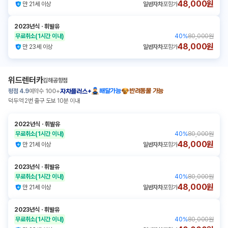
48,000원
만 21세 이상
일반자차
포함가
2023년식
ㆍ
휘발유
무료취소
(1시간 이내)
40
%
80,000원
48,000원
만 23세 이상
일반자차
포함가
위드렌터카
김해공항점
평점
4.9
예약수
100+
배달가능
반려동물 가능
자차플러스+
덕두역 2번 출구 도보 10분 이내
2022년식
ㆍ
휘발유
무료취소
(1시간 이내)
40
%
80,000원
48,000원
만 21세 이상
일반자차
포함가
2023년식
ㆍ
휘발유
무료취소
(1시간 이내)
40
%
80,000원
48,000원
만 21세 이상
일반자차
포함가
2023년식
ㆍ
휘발유
무료취소
(1시간 이내)
40
%
80,000원