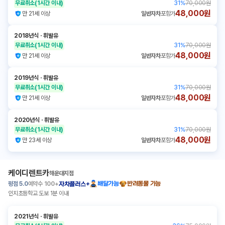
무료취소
(1시간 이내)
31
%
70,000원
48,000원
만 21세 이상
일반자차
포함가
2018년식
ㆍ
휘발유
무료취소
(1시간 이내)
31
%
70,000원
48,000원
만 21세 이상
일반자차
포함가
2019년식
ㆍ
휘발유
무료취소
(1시간 이내)
31
%
70,000원
48,000원
만 21세 이상
일반자차
포함가
2020년식
ㆍ
휘발유
무료취소
(1시간 이내)
31
%
70,000원
48,000원
만 23세 이상
일반자차
포함가
케이디렌트카
해운대지점
평점
5.0
예약수
100+
배달가능
반려동물 가능
자차플러스+
인지초등학교 도보 1분 이내
2021년식
ㆍ
휘발유