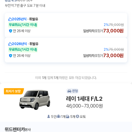
평점
4.9
예약수
50+
부전역 7번 출구 도보 7분 이내
2025년식
ㆍ
휘발유
무료취소
(1시간 이내)
2
%
75,000원
73,000원
만 26세 이상
일반자차
포함가
2026년식
ㆍ
휘발유
무료취소
(1시간 이내)
2
%
75,000원
73,000원
만 26세 이상
일반자차
포함가
이외
1
개
업체
1
개
차량은 모두 마감 되었습니다.
경형
레이 1세대 F/L2
46,000~73,000원
5
인
1
개
5
개
오토
위드렌터카
본사