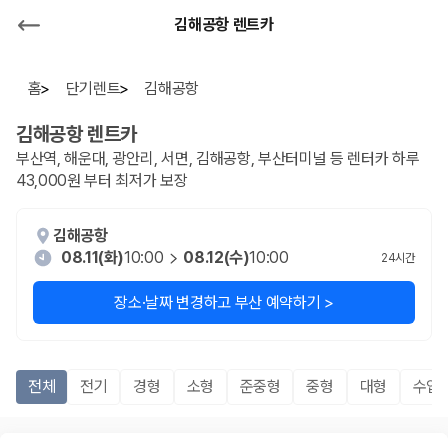
김해공항 렌트카
홈
단기렌트
김해공항
김해공항
렌트카
부산역, 해운대, 광안리, 서면, 김해공항, 부산터미널 등 렌터카 하루
43,000원 부터 최저가 보장
김해공항
08.11(화)
10:00
08.12(수)
10:00
24
시간
장소·날짜 변경하고 부산 예약하기 >
전체
전기
경형
소형
준중형
중형
대형
수입