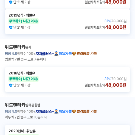
48,000원
만 21세 이상
일반자차
포함가
2019년식
ㆍ
휘발유
무료취소
(1시간 이내)
31
%
70,000원
48,000원
만 21세 이상
일반자차
포함가
위드렌터카
본사
평점
4.9
예약수
100+
배달가능
반려동물 가능
자차플러스+
범일역 7번 출구 도보 7분 이내
2018년식
ㆍ
휘발유
무료취소
(1시간 이내)
31
%
70,000원
48,000원
만 21세 이상
일반자차
포함가
위드렌터카
김해공항점
평점
4.9
예약수
100+
배달가능
반려동물 가능
자차플러스+
덕두역 2번 출구 도보 10분 이내
2020년식
ㆍ
휘발유