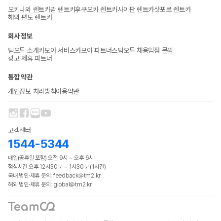
오키나와 렌트카
괌 렌트카
후쿠오카 렌트카
사이판 렌트카
삿포로 렌트카
해외 편도 렌트카
회사 정보
팀오투 소개
카모아 서비스
카모아 파트너스
팀오투 채용
입점 문의
광고 제휴 파트너
통합 약관
개인정보 처리방침
이용약관
고객센터
1544-5344
매일(공휴일 포함) 오전 9시 ~ 오후 6시
점심시간 오후 12시30분 ~ 1시30분 (1시간)
국내 법인·제휴 문의: feedback@tm2.kr
해외 법인·제휴 문의: global@tm2.kr