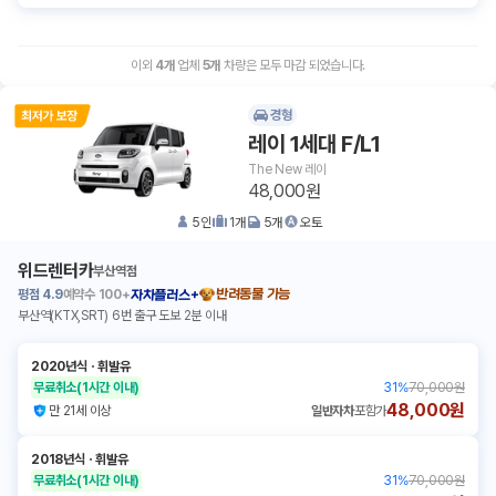
이외
4
개
업체
5
개
차량은 모두 마감 되었습니다.
경형
레이 1세대 F/L1
The New 레이
48,000원
5
인
1
개
5
개
오토
위드렌터카
부산역점
평점
4.9
예약수
100+
반려동물 가능
자차플러스+
부산역(KTX,SRT) 6번 출구 도보 2분 이내
2020년식
ㆍ
휘발유
무료취소
(1시간 이내)
31
%
70,000원
48,000원
만 21세 이상
일반자차
포함가
2018년식
ㆍ
휘발유
무료취소
(1시간 이내)
31
%
70,000원