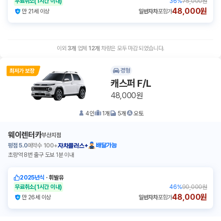
무료취소
(1시간 이내)
36
%
75,000원
48,000원
만 21세 이상
일반자차
포함가
이외
3
개
업체
12
개
차량은 모두 마감 되었습니다.
경형
캐스퍼 F/L
48,000원
4
인
1
개
5
개
오토
웨이렌터카
부산지점
평점
5.0
예약수
100+
배달가능
자차플러스+
초량역 8번 출구 도보 1분 이내
2025년식
ㆍ
휘발유
무료취소
(1시간 이내)
46
%
90,000원
48,000원
만 26세 이상
일반자차
포함가