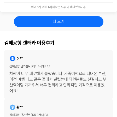
이외
1
개
업체
1
개
차량은 모두 마감 되었습니다.
더 보기
김해공항 렌터카 이용후기
이**
김해공항 단기렌트
레이 1세대 F/L1
차량이 너무 깨끗해서 놀랐습니다. 가족여행으로 다녀온 부산,
이전 여행 때도 같은 곳에서 빌렸는데 직원분들도 친절하고 부
산역이랑 가까워서 너무 편리하고 합리적인 가격으로 이용했
어요!
황**
김해공항 단기렌트
K5 3세대 F/L