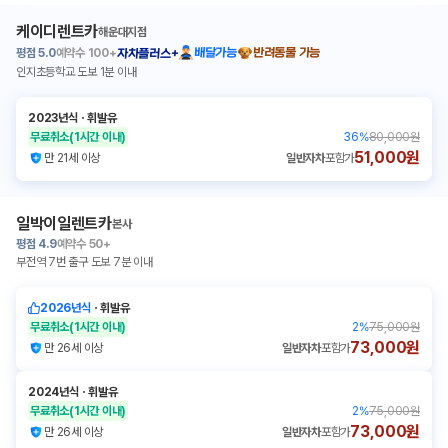
케이디렌트카
해운대지점
평점
5.0
예약수
100+
배달가능
반려동물 가능
자차플러스+
인지초등학교 도보 1분 이내
2023년식
ㆍ
휘발유
무료취소
(1시간 이내)
36
%
80,000원
51,000원
만 21세 이상
일반자차
포함가
일박이일렌트카
본사
평점
4.9
예약수
50+
부전역 7번 출구 도보 7분 이내
2026년식
ㆍ
휘발유
무료취소
(1시간 이내)
2
%
75,000원
73,000원
만 26세 이상
일반자차
포함가
2024년식
ㆍ
휘발유
무료취소
(1시간 이내)
2
%
75,000원
73,000원
만 26세 이상
일반자차
포함가