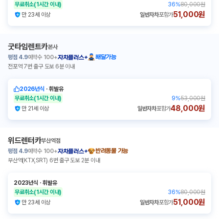
무료취소
(1시간 이내)
36
%
80,000원
51,000원
만 23세 이상
일반자차
포함가
굿타임렌트카
본사
평점
4.9
예약수
100+
배달가능
자차플러스+
전포역 7번 출구 도보 6분 이내
2026년식
ㆍ
휘발유
무료취소
(1시간 이내)
9
%
53,000원
48,000원
만 21세 이상
일반자차
포함가
위드렌터카
부산역점
평점
4.9
예약수
100+
반려동물 가능
자차플러스+
부산역(KTX,SRT) 6번 출구 도보 2분 이내
2023년식
ㆍ
휘발유
무료취소
(1시간 이내)
36
%
80,000원
51,000원
만 23세 이상
일반자차
포함가