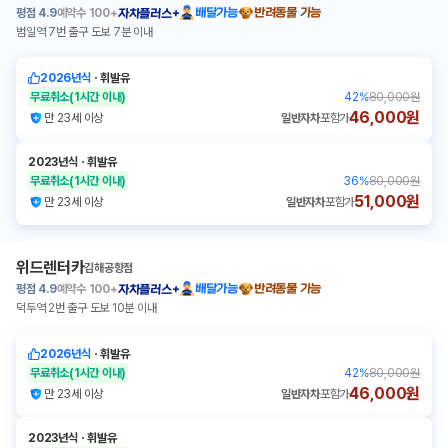
평점
4.9
예약수
100+
배달가능
반려동물 가능
자차플러스+
범일역 7번 출구 도보 7분 이내
2026년식
ㆍ
휘발유
무료취소
(1시간 이내)
42
%
80,000원
46,000원
만 23세 이상
일반자차
포함가
2023년식
ㆍ
휘발유
무료취소
(1시간 이내)
36
%
80,000원
51,000원
만 23세 이상
일반자차
포함가
위드렌터카
김해공항점
평점
4.9
예약수
100+
배달가능
반려동물 가능
자차플러스+
덕두역 2번 출구 도보 10분 이내
2026년식
ㆍ
휘발유
무료취소
(1시간 이내)
42
%
80,000원
46,000원
만 23세 이상
일반자차
포함가
2023년식
ㆍ
휘발유