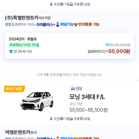
4
인
1
개
5
개
오토
(주)특별한렌트카
여수지점
평점
5.0
예약수
100+
배달가능
반려동물 가능
자차플러스+
2024년식
ㆍ
휘발유
무료취소
(1시간 이내)
59
%
135,000원
55,000원
만 26세 이상
일반자차
포함가
이외
1
개
업체
2
개
차량은 모두 마감 되었습니다.
경형
모닝 3세대 F/L
모닝 어반
55,500~65,500원
5
인
1
개
5
개
오토
여행온렌트카
본사