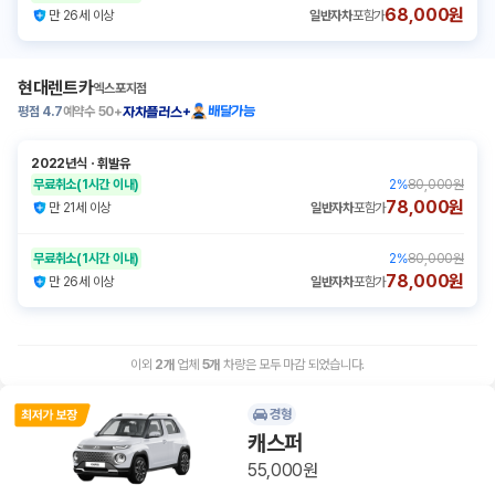
68,000원
만 26세 이상
일반자차
포함가
현대렌트카
엑스포지점
평점
4.7
예약수
50+
배달가능
자차플러스+
2022년식
ㆍ
휘발유
무료취소
(1시간 이내)
2
%
80,000원
78,000원
만 21세 이상
일반자차
포함가
무료취소
(1시간 이내)
2
%
80,000원
78,000원
만 26세 이상
일반자차
포함가
이외
2
개
업체
5
개
차량은 모두 마감 되었습니다.
경형
캐스퍼
55,000원