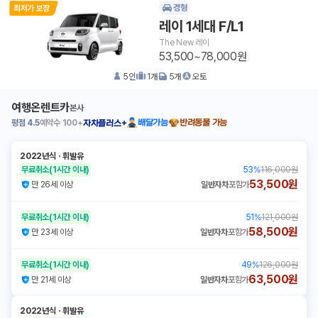
경형
레이 1세대 F/L1
The New 레이
53,500~78,000원
5
인
1
개
5
개
오토
여행온렌트카
본사
평점
4.5
예약수
100+
배달가능
반려동물 가능
자차플러스+
2022년식
ㆍ
휘발유
무료취소
(1시간 이내)
53
%
116,000원
53,500원
만 26세 이상
일반자차
포함가
무료취소
(1시간 이내)
51
%
121,000원
58,500원
만 23세 이상
일반자차
포함가
무료취소
(1시간 이내)
49
%
126,000원
63,500원
만 21세 이상
일반자차
포함가
2022년식
ㆍ
휘발유