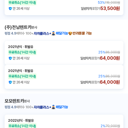
무료취소
(1시간 이내)
53
%
116,000원
53,500원
만 26세 이상
일반자차
포함가
(주)전남렌트카
본사
평점
4.9
예약수
100+
배달가능
반려동물 가능
자차플러스+
2021년식
ㆍ
휘발유
무료취소
(1시간 이내)
25
%
86,000원
64,000원
만 26세 이상
일반자차
포함가
2021년식
ㆍ
휘발유
무료취소
(1시간 이내)
25
%
86,000원
64,000원
만 26세 이상
일반자차
포함가
모모렌트카
본사
평점
4.9
예약수
100+
배달가능
자차플러스+
2022년식
ㆍ
휘발유
무료취소
(1시간 이내)
2
%
70,000원