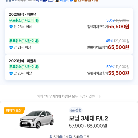
평점
4.5
예약수
100+
배달가능
반려동물 가능
자차플러스+
2023년식
ㆍ
휘발유
무료취소
(1시간 이내)
50
%
111,000원
55,500원
만 26세 이상
일반자차
포함가
무료취소
(1시간 이내)
45
%
121,000원
65,500원
만 21세 이상
일반자차
포함가
2023년식
ㆍ
휘발유
무료취소
(1시간 이내)
50
%
111,000원
55,500원
만 26세 이상
일반자차
포함가
이외
1
개
업체
1
개
차량은 모두 마감 되었습니다.
경형
모닝 3세대 F/L2
57,900~68,000원
5
인
1
개
5
개
오토