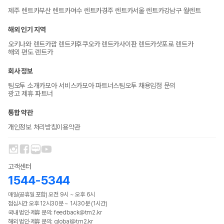
제주 렌트카
부산 렌트카
여수 렌트카
경주 렌트카
서울 렌트카
강남구 월렌트
해외 인기 지역
오키나와 렌트카
괌 렌트카
후쿠오카 렌트카
사이판 렌트카
삿포로 렌트카
해외 편도 렌트카
회사 정보
팀오투 소개
카모아 서비스
카모아 파트너스
팀오투 채용
입점 문의
광고 제휴 파트너
통합 약관
개인정보 처리방침
이용약관
고객센터
1544-5344
매일(공휴일 포함) 오전 9시 ~ 오후 6시
점심시간 오후 12시30분 ~ 1시30분 (1시간)
국내 법인·제휴 문의: feedback@tm2.kr
해외 법인·제휴 문의: global@tm2.kr