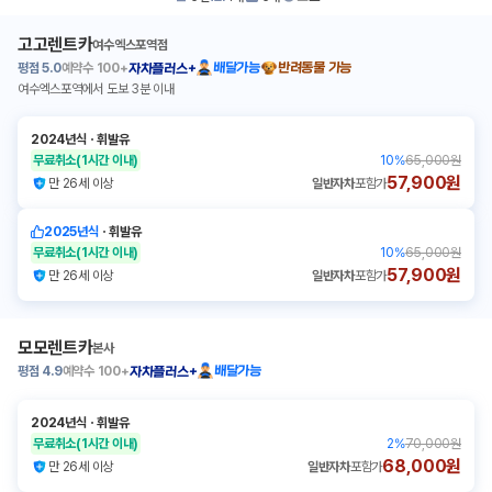
고고렌트카
여수엑스포역점
평점
5.0
예약수
100+
배달가능
반려동물 가능
자차플러스+
여수엑스포역에서 도보 3분 이내
2024년식
ㆍ
휘발유
무료취소
(1시간 이내)
10
%
65,000원
57,900원
만 26세 이상
일반자차
포함가
2025년식
ㆍ
휘발유
무료취소
(1시간 이내)
10
%
65,000원
57,900원
만 26세 이상
일반자차
포함가
모모렌트카
본사
평점
4.9
예약수
100+
배달가능
자차플러스+
2024년식
ㆍ
휘발유
무료취소
(1시간 이내)
2
%
70,000원
68,000원
만 26세 이상
일반자차
포함가