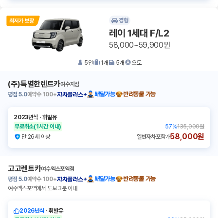
경형
레이 1세대 F/L2
58,000~59,900원
5
인
1
개
5
개
오토
(주)특별한렌트카
여수지점
평점
5.0
예약수
100+
배달가능
반려동물 가능
자차플러스+
2023년식
ㆍ
휘발유
무료취소
(1시간 이내)
57
%
135,000원
58,000원
만 26세 이상
일반자차
포함가
고고렌트카
여수엑스포역점
평점
5.0
예약수
100+
배달가능
반려동물 가능
자차플러스+
여수엑스포역에서 도보 3분 이내
2026년식
ㆍ
휘발유