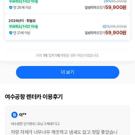
무료취소
(1시간 이내)
29
%
85,000원
59,900원
만 26세 이상
일반자차
포함가
2024년식
ㆍ
휘발유
무료취소
(1시간 이내)
42
%
105,000원
59,900원
만 21세 이상
일반자차
포함가
이외
1
개
업체
1
개
차량은 모두 마감 되었습니다.
더 보기
여수공항 렌터카 이용후기
이**
여수공항 단기렌트
모닝 3세대 F/L2
차량 자체가 너무너무 깨끗하고 냄새도 없고 정말 좋았습니