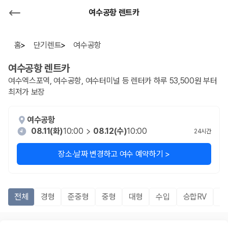
여수공항 렌트카
홈
단기렌트
여수공항
여수공항
렌트카
여수엑스포역, 여수공항, 여수터미널 등 렌터카 하루 53,500원 부터
최저가 보장
여수공항
08.11(화)
10:00
08.12(수)
10:00
24
시간
장소·날짜 변경하고 여수 예약하기 >
전체
경형
준중형
중형
대형
수입
승합RV
S