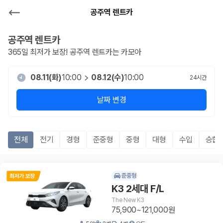
공주역 렌트카
공주역
렌트카
365일 최저가 보장!
공주역
렌트카는 카모아
08.11(화)
10:00
08.12(수)
10:00
24
시간
날짜 변경
전체
전기
경형
준중형
중형
대형
수입
승합R
준중형
K3 2세대 F/L
The New K3
75,900~121,000원