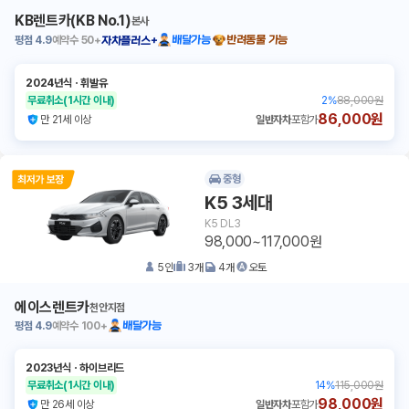
KB렌트카(KB No.1)
본사
평점
4.9
예약수
50+
배달가능
반려동물 가능
자차플러스+
2024년식
ㆍ
휘발유
무료취소
(1시간 이내)
2
%
88,000원
86,000원
만 21세 이상
일반자차
포함가
중형
K5 3세대
K5 DL3
98,000~117,000원
5
인
3
개
4
개
오토
에이스렌트카
천안지점
평점
4.9
예약수
100+
배달가능
2023년식
ㆍ
하이브리드
무료취소
(1시간 이내)
14
%
115,000원
98,000원
만 26세 이상
일반자차
포함가