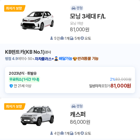
경형
모닝 3세대 F/L
모닝 어반
81,000원
5
인
1
개
5
개
오토
KB렌트카(KB No.1)
본사
평점
4.9
예약수
50+
배달가능
반려동물 가능
자차플러스+
2023년식
ㆍ
휘발유
무료취소
(1시간 이내)
2
%
83,000원
81,000원
만 21세 이상
일반자차
포함가
경형
캐스퍼
86,000원
4
인
1
개
5
개
오토