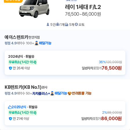
레이 1세대 F/L2
76,500~86,000원
5
인
1
개
5
개
오토
에이스렌트카
천안지점
평점
4.9
예약수
100+
배달가능
2024년식
ㆍ
휘발유
무료취소
(1시간 이내)
36
%
120,000원
76,500원
만 26세 이상
일반자차
포함가
KB렌트카(KB No.1)
본사
평점
4.9
예약수
50+
배달가능
반려동물 가능
자차플러스+
2025년식
ㆍ
휘발유
무료취소
(1시간 이내)
2
%
88,000원
86,000원
만 21세 이상
일반자차
포함가