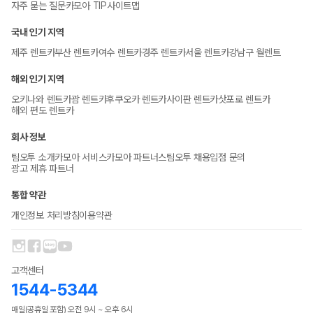
자주 묻는 질문
카모아 TIP
사이트맵
국내 인기 지역
제주 렌트카
부산 렌트카
여수 렌트카
경주 렌트카
서울 렌트카
강남구 월렌트
해외 인기 지역
오키나와 렌트카
괌 렌트카
후쿠오카 렌트카
사이판 렌트카
삿포로 렌트카
해외 편도 렌트카
회사 정보
팀오투 소개
카모아 서비스
카모아 파트너스
팀오투 채용
입점 문의
광고 제휴 파트너
통합 약관
개인정보 처리방침
이용약관
고객센터
1544-5344
매일(공휴일 포함) 오전 9시 ~ 오후 6시