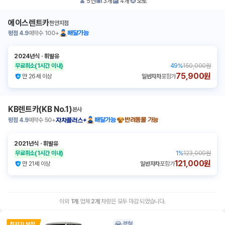
5
인
3
개
4
개
오토
에이스렌트카
천안지점
평점
4.9
예약수
100+
배달가능
2024년식
ㆍ
휘발유
무료취소
(1시간 이내)
49
%
150,000원
75,900원
만 26세 이상
일반자차
포함가
KB렌트카(KB No.1)
본사
평점
4.9
예약수
50+
배달가능
반려동물 가능
자차플러스+
2021년식
ㆍ
휘발유
무료취소
(1시간 이내)
1
%
123,000원
121,000원
만 21세 이상
일반자차
포함가
이외
1
개
업체
2
개
차량은 모두 마감 되었습니다.
경형