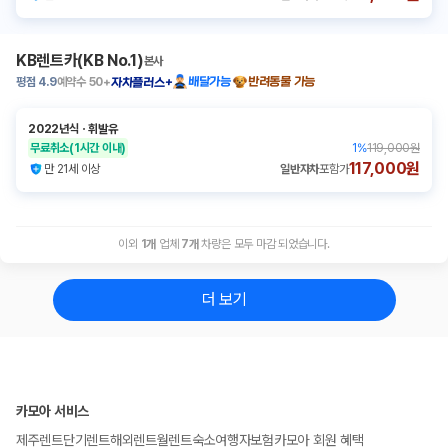
KB렌트카(KB No.1)
본사
평점
4.9
예약수
50+
배달가능
반려동물 가능
자차플러스+
2022년식
ㆍ
휘발유
무료취소
(1시간 이내)
1
%
119,000원
117,000원
만 21세 이상
일반자차
포함가
이외
1
개
업체
7
개
차량은 모두 마감 되었습니다.
더 보기
카모아 서비스
제주렌트
단기렌트
해외렌트
월렌트
숙소
여행자보험
카모아 회원 혜택