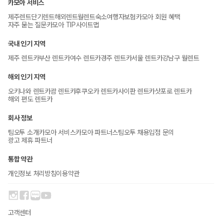
카모아 서비스
제주렌트
단기렌트
해외렌트
월렌트
숙소
여행자보험
카모아 회원 혜택
자주 묻는 질문
카모아 TIP
사이트맵
국내 인기 지역
제주 렌트카
부산 렌트카
여수 렌트카
경주 렌트카
서울 렌트카
강남구 월렌트
해외 인기 지역
오키나와 렌트카
괌 렌트카
후쿠오카 렌트카
사이판 렌트카
삿포로 렌트카
해외 편도 렌트카
회사 정보
팀오투 소개
카모아 서비스
카모아 파트너스
팀오투 채용
입점 문의
광고 제휴 파트너
통합 약관
개인정보 처리방침
이용약관
고객센터