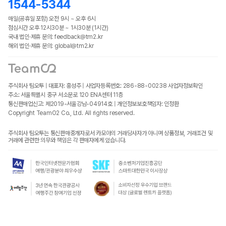
1544-5344
매일(공휴일 포함) 오전 9시 ~ 오후 6시
점심시간 오후 12시30분 ~ 1시30분 (1시간)
국내 법인·제휴 문의: feedback@tm2.kr
해외 법인·제휴 문의: global@tm2.kr
주식회사 팀오투 | 대표자: 홍성주 | 사업자등록번호: 286-88-00238
사업자정보확인
주소: 서울특별시 중구 서소문로 120 ENA센터 11층
통신판매업신고: 제2019-서울강남-04914호 | 개인정보보호책임자: 인정환
Copyright TeamO2 Co., Ltd. All rights reserved.
주식회사 팀오투는 통신판매중개자로서 카모아의 거래당사자가 아니며 상품정보, 거래조건 및
거래에 관련한 의무와 책임은 각 판매자에게 있습니다.