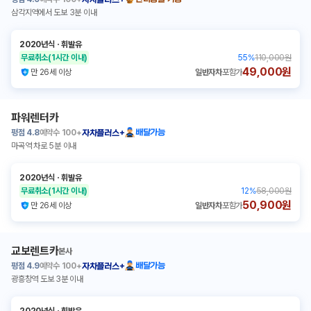
자차플러스+
삼각지역에서 도보 3분 이내
2020년식
ㆍ
휘발유
무료취소
(1시간 이내)
55
%
110,000원
49,000원
만 26세 이상
일반자차
포함가
파워렌터카
평점
4.8
예약수
100+
배달가능
자차플러스+
마곡역 차로 5분 이내
2020년식
ㆍ
휘발유
무료취소
(1시간 이내)
12
%
58,000원
50,900원
만 26세 이상
일반자차
포함가
교보렌트카
본사
평점
4.9
예약수
100+
배달가능
자차플러스+
광흥창역 도보 3분 이내