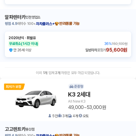
알파렌터카
인천영업소
평점
4.9
예약수
100+
반려동물 가능
자차플러스+
2020년식
ㆍ
휘발유
무료취소
(1시간 이내)
36
%
150,100원
95,600원
만 26세 이상
일반자차
포함가
이외
1
개
업체
2
개
차량은 모두 마감 되었습니다.
준중형
K3 2세대
All New K3
49,000~53,000원
5
인
3
개
4
개
오토
고고렌트카
용산점
평점
4.9
예약수
100+
반려동물 가능