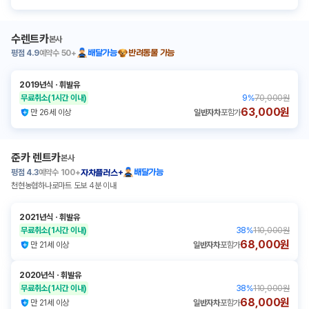
수렌트카
본사
평점
4.9
예약수
50+
배달가능
반려동물 가능
2019년식
ㆍ
휘발유
무료취소
(1시간 이내)
9
%
70,000원
63,000원
만 26세 이상
일반자차
포함가
준카 렌트카
본사
평점
4.3
예약수
100+
배달가능
자차플러스+
천현농협하나로마트 도보 4분 이내
2021년식
ㆍ
휘발유
무료취소
(1시간 이내)
38
%
110,000원
68,000원
만 21세 이상
일반자차
포함가
2020년식
ㆍ
휘발유
무료취소
(1시간 이내)
38
%
110,000원
68,000원
만 21세 이상
일반자차
포함가