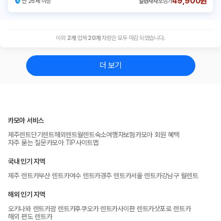
49,900원
만 26세 이상
일반자차
포함가
이외
2
개
업체
20
개
차량은 모두 마감 되었습니다.
더 보기
카모아 서비스
제주렌트
단기렌트
해외렌트
월렌트
숙소
여행자보험
카모아 회원 혜택
자주 묻는 질문
카모아 TIP
사이트맵
국내 인기 지역
제주 렌트카
부산 렌트카
여수 렌트카
경주 렌트카
서울 렌트카
강남구 월렌트
해외 인기 지역
오키나와 렌트카
괌 렌트카
후쿠오카 렌트카
사이판 렌트카
삿포로 렌트카
해외 편도 렌트카