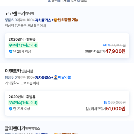
5
인
1
개
5
개
오토
고고렌트카
강남점
평점
5.0
예약수
100+
반려동물 가능
자차플러스+
역삼역 7번 출구 도보 5분 이내
2020년식
ㆍ
휘발유
무료취소
(1시간 이내)
40
%
80,000원
47,900원
만 26세 이상
일반자차
포함가
이렌트카
인천지점
평점
5.0
예약수
100+
배달가능
자차플러스+
가좌중학교 도보 6분 이내
2020년식
ㆍ
휘발유
무료취소
(1시간 이내)
15
%
60,000원
51,000원
만 21세 이상
일반자차
포함가
알파렌터카
인천영업소