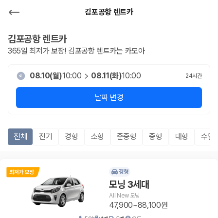
김포공항 렌트카
김포공항
렌트카
365일 최저가 보장!
김포공항
렌트카는 카모아
08.10(월)
10:00
08.11(화)
10:00
24
시간
날짜 변경
전체
전기
경형
소형
준중형
중형
대형
수입
경형
모닝 3세대
All New 모닝
47,900~88,100원