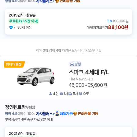
평점
4.9
예약수
100+
반려동물 가능
자차플러스+
2019년식
ㆍ
휘발유
무료취소
(1시간 이내)
11
%
100,100원
88,100원
만 26세 이상
일반자차
포함가
이외
3
개
업체
4
개
차량은 모두 마감 되었습니다.
경형
스파크 4세대 F/L
The New 스파크
48,000~95,600원
4
인
1
개
5
개
오토
경인렌트카
부평점
평점
4.9
예약수
100+
배달가능
반려동물 가능
자차플러스+
부평시장역 4번 출구 차로 8분 이내
2021년식
ㆍ
휘발유