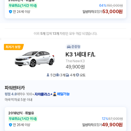
2020년식
ㆍ
휘발유
무료취소
(1시간 이내)
64
%
150,000원
53,000원
만 24세 이상
일반자차
포함가
이외
5
개
업체
13
개
차량은 모두 마감 되었습니다.
준중형
K3 1세대 F/L
The New K3
49,900원
5
인
3
개
4
개
오토
파워렌터카
평점
4.8
예약수
100+
배달가능
자차플러스+
마곡역 차로 5분 이내
2018년식
ㆍ
휘발유
무료취소
(1시간 이내)
12
%
57,000원
49,900원
만 26세 이상
일반자차
포함가