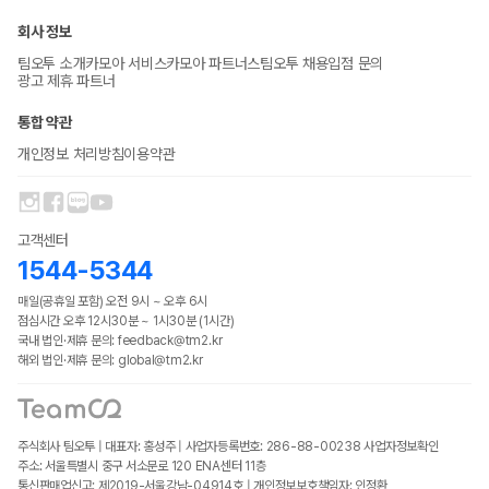
회사 정보
팀오투 소개
카모아 서비스
카모아 파트너스
팀오투 채용
입점 문의
광고 제휴 파트너
통합 약관
개인정보 처리방침
이용약관
고객센터
1544-5344
매일(공휴일 포함) 오전 9시 ~ 오후 6시
점심시간 오후 12시30분 ~ 1시30분 (1시간)
국내 법인·제휴 문의: feedback@tm2.kr
해외 법인·제휴 문의: global@tm2.kr
주식회사 팀오투 | 대표자: 홍성주 | 사업자등록번호: 286-88-00238
사업자정보확인
주소: 서울특별시 중구 서소문로 120 ENA센터 11층
통신판매업신고: 제2019-서울강남-04914호 | 개인정보보호책임자: 인정환