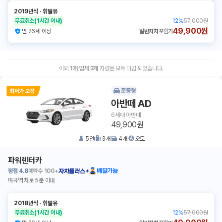
2019년식
ㆍ
휘발유
무료취소
(1시간 이내)
12
%
57,000원
49,900원
만 26세 이상
일반자차
포함가
이외
1
개
업체
3
개
차량은 모두 마감 되었습니다.
준중형
아반떼 AD
6세대 아반떼
49,900원
5
인
3
개
4
개
오토
파워렌터카
평점
4.8
예약수
100+
배달가능
자차플러스+
마곡역 차로 5분 이내
2018년식
ㆍ
휘발유
무료취소
(1시간 이내)
12
%
57,000원