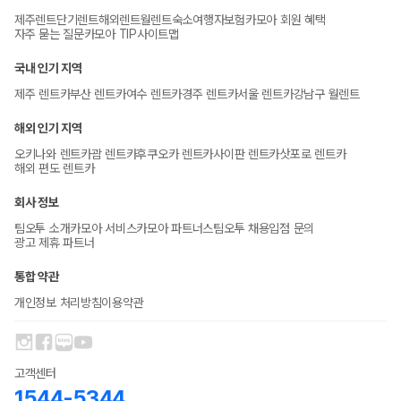
제주렌트
단기렌트
해외렌트
월렌트
숙소
여행자보험
카모아 회원 혜택
자주 묻는 질문
카모아 TIP
사이트맵
국내 인기 지역
제주 렌트카
부산 렌트카
여수 렌트카
경주 렌트카
서울 렌트카
강남구 월렌트
해외 인기 지역
오키나와 렌트카
괌 렌트카
후쿠오카 렌트카
사이판 렌트카
삿포로 렌트카
해외 편도 렌트카
회사 정보
팀오투 소개
카모아 서비스
카모아 파트너스
팀오투 채용
입점 문의
광고 제휴 파트너
통합 약관
개인정보 처리방침
이용약관
고객센터
1544-5344