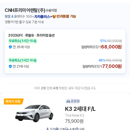
CNH프리미어렌탈(주)
수원지점
평점
4.8
예약수
100+
반려동물 가능
자차플러스+
영통역 1번 출구 도보 7분 이내
2023년식
ㆍ
휘발유
ㆍ
프리미엄 옵션
무료취소
(1시간 이내)
51
%
141,000원
68,000원
만 26세 이상
일반자차
포함가
무료취소
(1시간 이내)
48
%
150,000원
77,000원
만 21세 이상
일반자차
포함가
이외
2
개
업체
4
개
차량은 모두 마감 되었습니다.
준중형
K3 2세대 F/L
The New K3
75,900원
5
인
3
개
4
개
오토