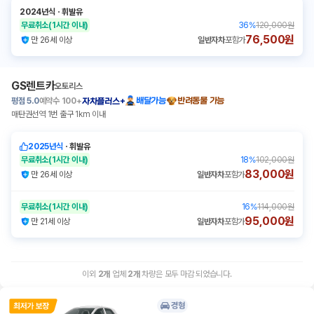
2024년식
ㆍ
휘발유
무료취소
(1시간 이내)
36
%
120,000원
76,500원
만 26세 이상
일반자차
포함가
GS렌트카
오토리스
평점
5.0
예약수
100+
배달가능
반려동물 가능
자차플러스+
매탄권선역 1번 출구 1km 이내
2025년식
ㆍ
휘발유
무료취소
(1시간 이내)
18
%
102,000원
83,000원
만 26세 이상
일반자차
포함가
무료취소
(1시간 이내)
16
%
114,000원
95,000원
만 21세 이상
일반자차
포함가
이외
2
개
업체
2
개
차량은 모두 마감 되었습니다.
경형