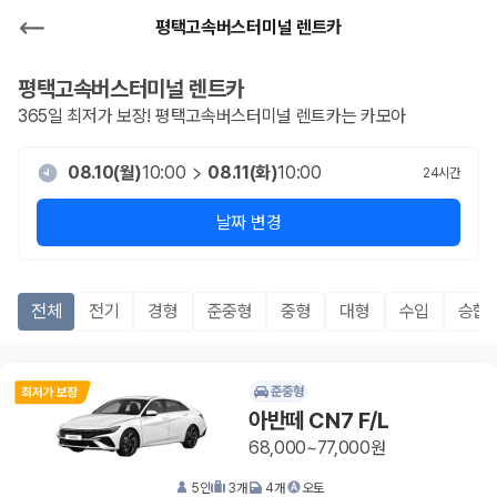
평택고속버스터미널 렌트카
평택고속버스터미널
렌트카
365일 최저가 보장!
평택고속버스터미널
렌트카는 카모아
08.10(월)
10:00
08.11(화)
10:00
24
시간
날짜 변경
전체
전기
경형
준중형
중형
대형
수입
승합R
준중형
아반떼 CN7 F/L
68,000~77,000원
5
인
3
개
4
개
오토