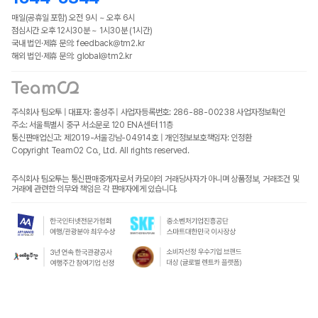
매일(공휴일 포함) 오전 9시 ~ 오후 6시
점심시간 오후 12시30분 ~ 1시30분 (1시간)
국내 법인·제휴 문의: feedback@tm2.kr
해외 법인·제휴 문의: global@tm2.kr
주식회사 팀오투 | 대표자: 홍성주 | 사업자등록번호: 286-88-00238
사업자정보확인
주소: 서울특별시 중구 서소문로 120 ENA센터 11층
통신판매업신고: 제2019-서울강남-04914호 | 개인정보보호책임자: 인정환
Copyright TeamO2 Co., Ltd. All rights reserved.
주식회사 팀오투는 통신판매중개자로서 카모아의 거래당사자가 아니며 상품정보, 거래조건 및
거래에 관련한 의무와 책임은 각 판매자에게 있습니다.