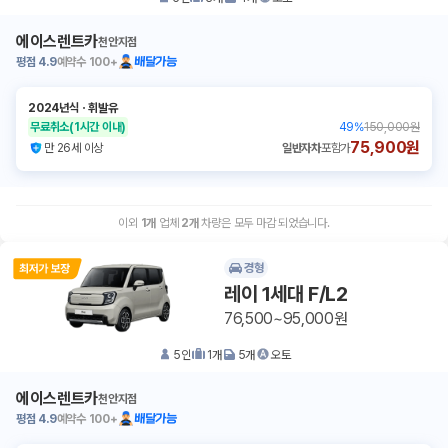
에이스렌트카
천안지점
평점
4.9
예약수
100+
배달가능
2024년식
ㆍ
휘발유
무료취소
(1시간 이내)
49
%
150,000원
75,900원
만 26세 이상
일반자차
포함가
이외
1
개
업체
2
개
차량은 모두 마감 되었습니다.
경형
레이 1세대 F/L2
76,500~95,000원
5
인
1
개
5
개
오토
에이스렌트카
천안지점
평점
4.9
예약수
100+
배달가능