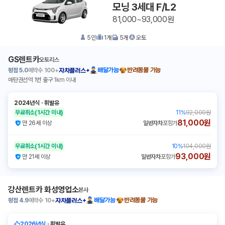
모닝 3세대 F/L2
81,000~93,000원
5
인
1
개
5
개
오토
GS렌트카
오토리스
평점
5.0
예약수
100+
배달가능
반려동물 가능
자차플러스+
매탄권선역 1번 출구 1km 이내
2024년식
ㆍ
휘발유
무료취소
(1시간 이내)
11
%
92,000원
81,000원
만 26세 이상
일반자차
포함가
무료취소
(1시간 이내)
10
%
104,000원
93,000원
만 21세 이상
일반자차
포함가
강산렌트카 화성영업소
본사
평점
4.9
예약수
10+
배달가능
반려동물 가능
자차플러스+
2026년식
ㆍ
휘발유