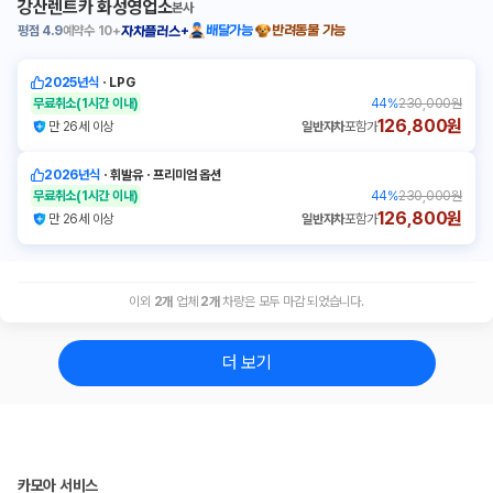
강산렌트카 화성영업소
본사
평점
4.9
예약수
10+
배달가능
반려동물 가능
자차플러스+
2025년식
ㆍ
LPG
무료취소
(1시간 이내)
44
%
230,000원
126,800원
만 26세 이상
일반자차
포함가
2026년식
ㆍ
휘발유
ㆍ
프리미엄 옵션
무료취소
(1시간 이내)
44
%
230,000원
126,800원
만 26세 이상
일반자차
포함가
이외
2
개
업체
2
개
차량은 모두 마감 되었습니다.
더 보기
카모아 서비스