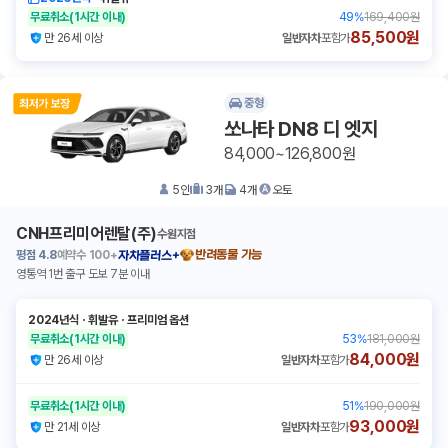
무료취소
(1시간 이내)
49
%
169,400원
85,500원
만 26세 이상
일반자차
포함가
중형
쏘나타 DN8 디 엣지
84,000~126,800원
5
인
3
개
4
개
오토
CNH프리미어렌탈(주)
수원지점
평점
4.8
예약수
100+
반려동물 가능
자차플러스+
영통역 1번 출구 도보 7분 이내
2024년식
ㆍ
휘발유
ㆍ
프리미엄 옵션
무료취소
(1시간 이내)
53
%
181,000원
84,000원
만 26세 이상
일반자차
포함가
무료취소
(1시간 이내)
51
%
190,000원
93,000원
만 21세 이상
일반자차
포함가