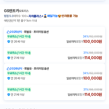
GS렌트카
오토리스
평점
5.0
예약수
100+
배달가능
반려동물 가능
자차플러스+
매탄권선역 1번 출구 1km 이내
2025년식
ㆍ
휘발유
ㆍ
프리미엄 옵션
무료취소
(1시간 이내)
34
%
152,000원
100,000원
만 26세 이상
일반자차
포함가
무료취소
(1시간 이내)
31
%
166,000원
114,000원
만 21세 이상
일반자차
포함가
2026년식
ㆍ
휘발유
ㆍ
프리미엄 옵션
무료취소
(1시간 이내)
34
%
152,000원
100,000원
만 26세 이상
일반자차
포함가
무료취소
(1시간 이내)
31
%
166,000원
114,000원
만 21세 이상
일반자차
포함가