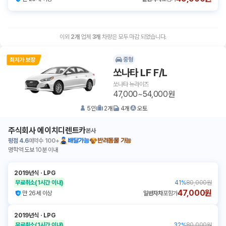
이외
2
개
업체
3
개
차량은 모두 마감 되었습니다.
중형
쏘나타 LF F/L
쏘나타 뉴라이즈
47,000~54,000원
5
인
2
개
4
개
오토
주식회사 에이치디렌트카
본사
평점
4.6
예약수
100+
배달가능
반려동물 가능
명학역 도보 10분 이내
2019년식
ㆍ
LPG
무료취소
(1시간 이내)
41
%
80,000원
47,000원
만 26세 이상
일반자차
포함가
2019년식
ㆍ
LPG
무료취소
(1시간 이내)
32
%
80,000원