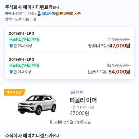
주식회사 에이치디렌트카
본사
평점
4.6
예약수
100+
배달가능
반려동물 가능
명학역 도보 10분 이내
2019년식
ㆍ
LPG
무료취소
(1시간 이내)
41
%
80,000원
47,000원
만 26세 이상
일반자차
포함가
2019년식
ㆍ
LPG
무료취소
(1시간 이내)
32
%
80,000원
54,000원
만 21세 이상
일반자차
포함가
SUV
티볼리 아머
티볼리 1세대 F/L1
47,000원
5
인
2
개
5
개
오토
주식회사 에이치디렌트카
본사