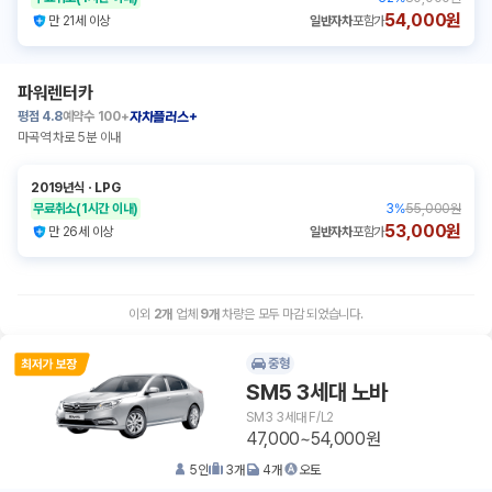
54,000원
만 21세 이상
일반자차
포함가
파워렌터카
평점
4.8
예약수
100+
자차플러스+
마곡역 차로 5분 이내
2019년식
ㆍ
LPG
무료취소
(1시간 이내)
3
%
55,000원
53,000원
만 26세 이상
일반자차
포함가
이외
2
개
업체
9
개
차량은 모두 마감 되었습니다.
중형
SM5 3세대 노바
SM3 3세대 F/L2
47,000~54,000원
5
인
3
개
4
개
오토