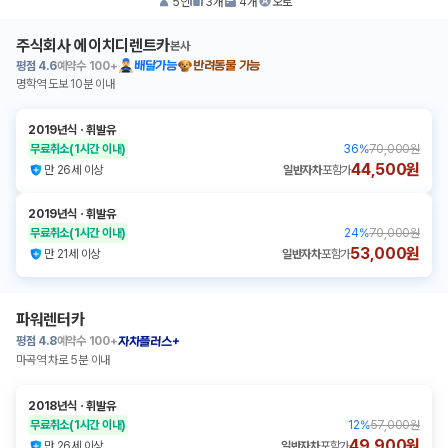
5
인
3
개
4
개
오토
주식회사 에이치디렌트카
본사
평점
4.6
예약수
100+
배달가능
반려동물 가능
명학역 도보 10분 이내
2019년식
ㆍ
휘발유
무료취소
(1시간 이내)
36
%
70,000원
44,500원
만 26세 이상
일반자차
포함가
2019년식
ㆍ
휘발유
무료취소
(1시간 이내)
24
%
70,000원
53,000원
만 21세 이상
일반자차
포함가
파워렌터카
평점
4.8
예약수
100+
자차플러스+
마곡역 차로 5분 이내
2018년식
ㆍ
휘발유
무료취소
(1시간 이내)
12
%
57,000원
49,900원
만 26세 이상
일반자차
포함가