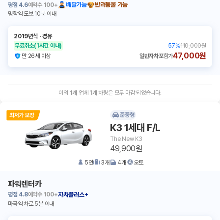
평점
4.6
예약수
100+
배달가능
반려동물 가능
명학역 도보 10분 이내
2019년식
ㆍ
경유
무료취소
(1시간 이내)
57
%
110,000원
47,000원
만 26세 이상
일반자차
포함가
이외
1
개
업체
1
개
차량은 모두 마감 되었습니다.
준중형
K3 1세대 F/L
The New K3
49,900원
5
인
3
개
4
개
오토
파워렌터카
평점
4.8
예약수
100+
자차플러스+
마곡역 차로 5분 이내