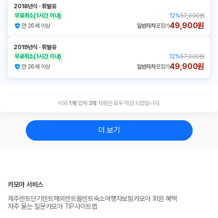
2018년식
ㆍ
휘발유
무료취소
(1시간 이내)
12
%
57,000원
49,900원
만 26세 이상
일반자차
포함가
2019년식
ㆍ
휘발유
무료취소
(1시간 이내)
12
%
57,000원
49,900원
만 26세 이상
일반자차
포함가
이외
1
개
업체
3
개
차량은 모두 마감 되었습니다.
더 보기
카모아 서비스
제주렌트
단기렌트
해외렌트
월렌트
숙소
여행자보험
카모아 회원 혜택
자주 묻는 질문
카모아 TIP
사이트맵