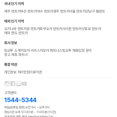
국내 인기 지역
제주 렌트카
부산 렌트카
여수 렌트카
경주 렌트카
서울 렌트카
강남구 월렌트
해외 인기 지역
오키나와 렌트카
괌 렌트카
후쿠오카 렌트카
사이판 렌트카
삿포로 렌트카
해외 편도 렌트카
회사 정보
팀오투 소개
카모아 서비스
카모아 파트너스
팀오투 채용
입점 문의
광고 제휴 파트너
통합 약관
개인정보 처리방침
이용약관
고객센터
1544-5344
매일(공휴일 포함) 오전 9시 ~ 오후 6시
점심시간 오후 12시30분 ~ 1시30분 (1시간)
국내 법인·제휴 문의: feedback@tm2.kr