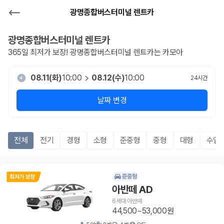
광명종합버스터미널 렌트카
광명종합버스터미널
렌트카
365일 최저가 보장!
광명종합버스터미널
렌트카는 카모아
08.11(화)
10:00
08.12(수)
10:00
24
시간
날짜 변경
전체
전기
경형
소형
준중형
중형
대형
수입
준중형
아반떼 AD
6세대 아반떼
44,500~53,000원