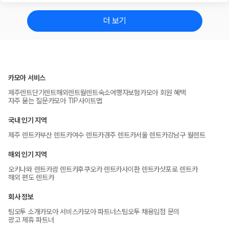
더 보기
카모아 서비스
제주렌트
단기렌트
해외렌트
월렌트
숙소
여행자보험
카모아 회원 혜택
자주 묻는 질문
카모아 TIP
사이트맵
국내 인기 지역
제주 렌트카
부산 렌트카
여수 렌트카
경주 렌트카
서울 렌트카
강남구 월렌트
해외 인기 지역
오키나와 렌트카
괌 렌트카
후쿠오카 렌트카
사이판 렌트카
삿포로 렌트카
해외 편도 렌트카
회사 정보
팀오투 소개
카모아 서비스
카모아 파트너스
팀오투 채용
입점 문의
광고 제휴 파트너