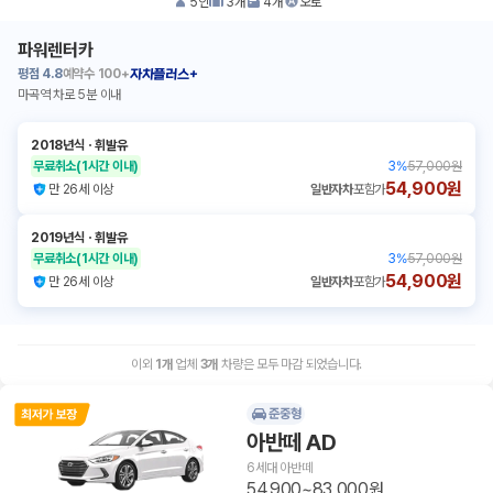
5
인
3
개
4
개
오토
파워렌터카
평점
4.8
예약수
100+
자차플러스+
마곡역 차로 5분 이내
2018년식
ㆍ
휘발유
무료취소
(1시간 이내)
3
%
57,000원
54,900원
만 26세 이상
일반자차
포함가
2019년식
ㆍ
휘발유
무료취소
(1시간 이내)
3
%
57,000원
54,900원
만 26세 이상
일반자차
포함가
이외
1
개
업체
3
개
차량은 모두 마감 되었습니다.
준중형
아반떼 AD
6세대 아반떼
54,900~83,000원