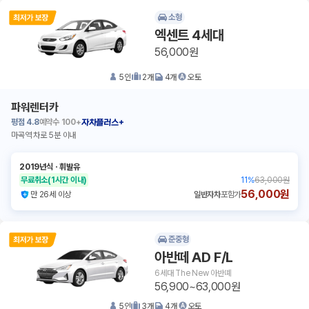
소형
엑센트 4세대
56,000원
5
인
2
개
4
개
오토
파워렌터카
평점
4.8
예약수
100+
자차플러스+
마곡역 차로 5분 이내
2019년식
ㆍ
휘발유
무료취소
(1시간 이내)
11
%
63,000원
56,000원
만 26세 이상
일반자차
포함가
준중형
아반떼 AD F/L
6세대 The New 아반뗴
56,900~63,000원
5
인
3
개
4
개
오토