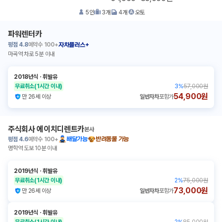
5
인
3
개
4
개
오토
파워렌터카
평점
4.8
예약수
100+
자차플러스+
마곡역 차로 5분 이내
2018년식
ㆍ
휘발유
무료취소
(1시간 이내)
3
%
57,000원
54,900원
만 26세 이상
일반자차
포함가
주식회사 에이치디렌트카
본사
평점
4.6
예약수
100+
배달가능
반려동물 가능
명학역 도보 10분 이내
2019년식
ㆍ
휘발유
무료취소
(1시간 이내)
2
%
75,000원
73,000원
만 26세 이상
일반자차
포함가
2019년식
ㆍ
휘발유