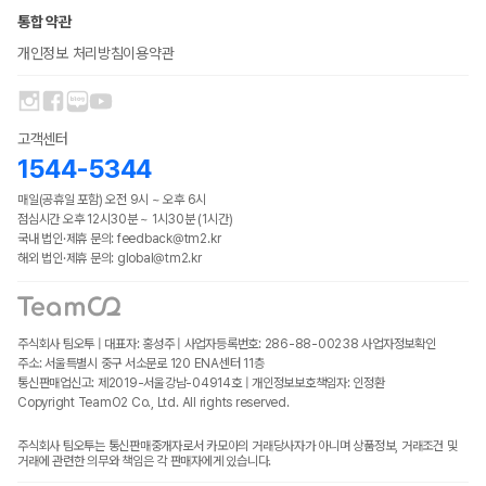
통합 약관
개인정보 처리방침
이용약관
고객센터
1544-5344
매일(공휴일 포함) 오전 9시 ~ 오후 6시
점심시간 오후 12시30분 ~ 1시30분 (1시간)
국내 법인·제휴 문의: feedback@tm2.kr
해외 법인·제휴 문의: global@tm2.kr
주식회사 팀오투 | 대표자: 홍성주 | 사업자등록번호: 286-88-00238
사업자정보확인
주소: 서울특별시 중구 서소문로 120 ENA센터 11층
통신판매업신고: 제2019-서울강남-04914호 | 개인정보보호책임자: 인정환
Copyright TeamO2 Co., Ltd. All rights reserved.
주식회사 팀오투는 통신판매중개자로서 카모아의 거래당사자가 아니며 상품정보, 거래조건 및
거래에 관련한 의무와 책임은 각 판매자에게 있습니다.