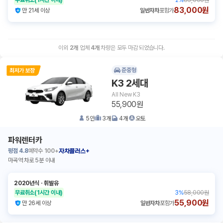
무료취소
(1시간 이내)
2
%
85,000원
83,000원
만 21세 이상
일반자차
포함가
이외
2
개
업체
4
개
차량은 모두 마감 되었습니다.
준중형
K3 2세대
All New K3
55,900원
5
인
3
개
4
개
오토
파워렌터카
평점
4.8
예약수
100+
자차플러스+
마곡역 차로 5분 이내
2020년식
ㆍ
휘발유
무료취소
(1시간 이내)
3
%
58,000원
55,900원
만 26세 이상
일반자차
포함가