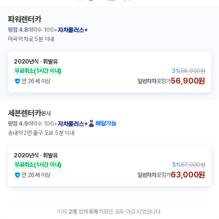
파워렌터카
평점
4.8
예약수
100+
자차플러스+
마곡역 차로 5분 이내
2020년식
ㆍ
휘발유
무료취소
(1시간 이내)
3
%
58,900원
56,900원
만 26세 이상
일반자차
포함가
세븐렌터카
본사
평점
4.9
예약수
100+
배달가능
자차플러스+
송내역 2번 출구 도보 5분 이내
2020년식
ㆍ
휘발유
무료취소
(1시간 이내)
5
%
67,000원
63,000원
만 26세 이상
일반자차
포함가
이외
2
개
업체
6
개
차량은 모두 마감 되었습니다.