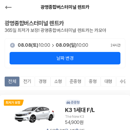
광명종합버스터미널 렌트카
광명종합버스터미널
렌트카
365일 최저가 보장!
광명종합버스터미널
렌트카는 카모아
08.08(토)
10:00
08.09(일)
10:00
24
시간
날짜 변경
전체
전기
경형
소형
준중형
중형
대형
수입
준중형
K3 1세대 F/L
The New K3
54,900원