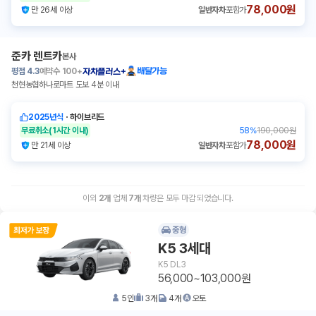
78,000원
만 26세 이상
일반자차
포함가
준카 렌트카
본사
평점
4.3
예약수
100+
배달가능
자차플러스+
천현농협하나로마트 도보 4분 이내
2025년식
ㆍ
하이브리드
무료취소
(1시간 이내)
58
%
190,000원
78,000원
만 21세 이상
일반자차
포함가
이외
2
개
업체
7
개
차량은 모두 마감 되었습니다.
중형
K5 3세대
K5 DL3
56,000~103,000원
5
인
3
개
4
개
오토