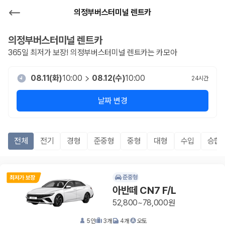
의정부버스터미널 렌트카
의정부버스터미널
렌트카
365일 최저가 보장!
의정부버스터미널
렌트카는 카모아
08.11(화)
10:00
08.12(수)
10:00
24
시간
날짜 변경
전체
전기
경형
준중형
중형
대형
수입
승합R
준중형
아반떼 CN7 F/L
52,800~78,000원
5
인
3
개
4
개
오토