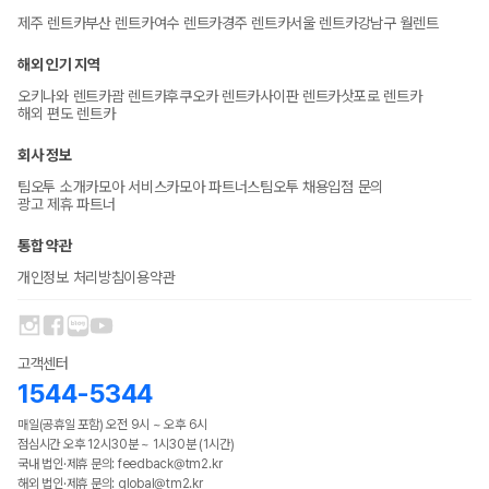
제주 렌트카
부산 렌트카
여수 렌트카
경주 렌트카
서울 렌트카
강남구 월렌트
해외 인기 지역
오키나와 렌트카
괌 렌트카
후쿠오카 렌트카
사이판 렌트카
삿포로 렌트카
해외 편도 렌트카
회사 정보
팀오투 소개
카모아 서비스
카모아 파트너스
팀오투 채용
입점 문의
광고 제휴 파트너
통합 약관
개인정보 처리방침
이용약관
고객센터
1544-5344
매일(공휴일 포함) 오전 9시 ~ 오후 6시
점심시간 오후 12시30분 ~ 1시30분 (1시간)
국내 법인·제휴 문의: feedback@tm2.kr
해외 법인·제휴 문의: global@tm2.kr