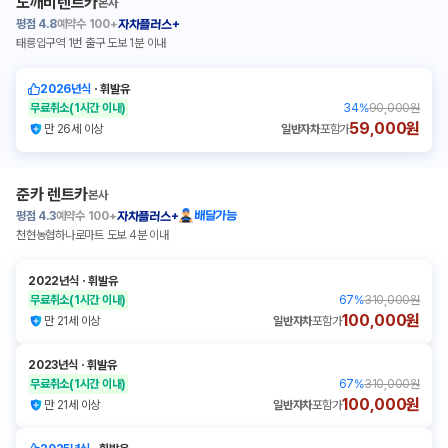
도깨비렌트카
본사
평점
4.8
예약수
100+
자차플러스+
태릉입구역 1번 출구 도보 1분 이내
2026년식
ㆍ
휘발유
무료취소
(1시간 이내)
34
%
90,000원
59,000원
만 26세 이상
일반자차
포함가
준카 렌트카
본사
평점
4.3
예약수
100+
배달가능
자차플러스+
천현농협하나로마트 도보 4분 이내
2022년식
ㆍ
휘발유
무료취소
(1시간 이내)
67
%
310,000원
100,000원
만 21세 이상
일반자차
포함가
2023년식
ㆍ
휘발유
무료취소
(1시간 이내)
67
%
310,000원
100,000원
만 21세 이상
일반자차
포함가