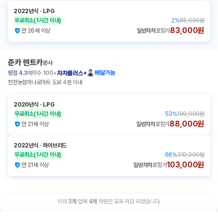
2022년식
ㆍ
LPG
무료취소
(1시간 이내)
2
%
85,000원
83,000원
만 26세 이상
일반자차
포함가
준카 렌트카
본사
평점
4.3
예약수
100+
배달가능
자차플러스+
천현농협하나로마트 도보 4분 이내
2020년식
ㆍ
LPG
무료취소
(1시간 이내)
53
%
190,000원
88,000원
만 21세 이상
일반자차
포함가
2022년식
ㆍ
하이브리드
무료취소
(1시간 이내)
66
%
310,000원
103,000원
만 21세 이상
일반자차
포함가
이외
3
개
업체
4
개
차량은 모두 마감 되었습니다.