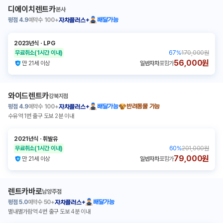
디에이치렌트카
본사
평점
4.9
예약수
100+
배달가능
자차플러스+
2023년식
ㆍ
LPG
무료취소
(1시간 이내)
67
%
170,000원
56,000원
만 21세 이상
일반자차
포함가
와이드렌트카
강북지점
평점
4.9
예약수
100+
배달가능
반려동물 가능
자차플러스+
수유역 1번 출구 도보 2분 이내
2021년식
ㆍ
휘발유
무료취소
(1시간 이내)
60
%
201,000원
79,000원
만 21세 이상
일반자차
포함가
렌트카바로
남양주점
평점
5.0
예약수
50+
배달가능
자차플러스+
별내별가람역 4번 출구 도보 4분 이내