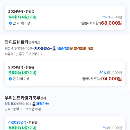
2024년식
ㆍ
휘발유
무료취소
(1시간 이내)
2
%
70,000원
68,000원
만 26세 이상
일반자차
포함가
와이드렌트카
강북지점
평점
4.9
예약수
100+
배달가능
반려동물 가능
자차플러스+
수유역 1번 출구 도보 2분 이내
2024년식
ㆍ
휘발유
무료취소
(1시간 이내)
50
%
151,000원
74,000원
만 21세 이상
일반자차
포함가
우리렌트카경기북부
본사
평점
5.0
예약수
10+
배달가능
민락초등학교 도보 5분 이내
2025년식
ㆍ
휘발유
무료취소
(1시간 이내)
2
%
80,000원