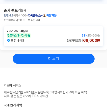
준카 렌트카
본사
평점
4.3
예약수
100+
배달가능
자차플러스+
천현농협하나로마트 도보 4분 이내
2021년식
ㆍ
휘발유
무료취소
(1시간 이내)
38
%
110,000원
68,000원
만 21세 이상
일반자차
포함가
더 보기
카모아 서비스
제주렌트
단기렌트
해외렌트
월렌트
숙소
여행자보험
카모아 회원 혜택
자주 묻는 질문
카모아 TIP
사이트맵
국내 인기 지역