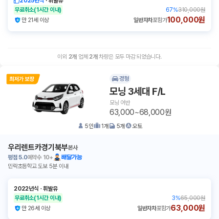
2025년식
ㆍ
휘발유
무료취소
(1시간 이내)
67
%
310,000원
100,000원
만 21세 이상
일반자차
포함가
이외
2
개
업체
2
개
차량은 모두 마감 되었습니다.
경형
모닝 3세대 F/L
모닝 어반
63,000~68,000원
5
인
1
개
5
개
오토
우리렌트카경기북부
본사
평점
5.0
예약수
10+
배달가능
민락초등학교 도보 5분 이내
2022년식
ㆍ
휘발유
무료취소
(1시간 이내)
3
%
65,000원
63,000원
만 26세 이상
일반자차
포함가