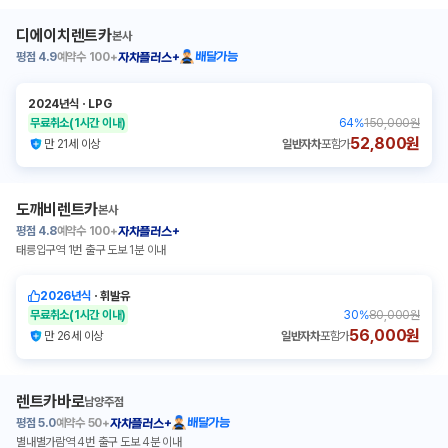
디에이치렌트카
본사
평점
4.9
예약수
100+
배달가능
자차플러스+
2024년식
ㆍ
LPG
무료취소
(1시간 이내)
64
%
150,000원
52,800원
만 21세 이상
일반자차
포함가
도깨비렌트카
본사
평점
4.8
예약수
100+
자차플러스+
태릉입구역 1번 출구 도보 1분 이내
2026년식
ㆍ
휘발유
무료취소
(1시간 이내)
30
%
80,000원
56,000원
만 26세 이상
일반자차
포함가
렌트카바로
남양주점
평점
5.0
예약수
50+
배달가능
자차플러스+
별내별가람역 4번 출구 도보 4분 이내