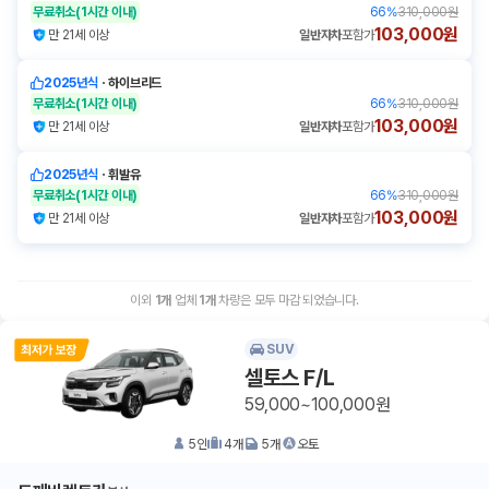
무료취소
(1시간 이내)
66
%
310,000원
103,000원
만 21세 이상
일반자차
포함가
2025년식
ㆍ
하이브리드
무료취소
(1시간 이내)
66
%
310,000원
103,000원
만 21세 이상
일반자차
포함가
2025년식
ㆍ
휘발유
무료취소
(1시간 이내)
66
%
310,000원
103,000원
만 21세 이상
일반자차
포함가
이외
1
개
업체
1
개
차량은 모두 마감 되었습니다.
SUV
셀토스 F/L
59,000~100,000원
5
인
4
개
5
개
오토