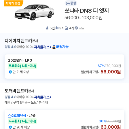
중형
쏘나타 DN8 디 엣지
56,000~103,000원
5
인
3
개
4
개
오토
디에이치렌트카
본사
평점
4.9
예약수
100+
배달가능
자차플러스+
2023년식
ㆍ
LPG
무료취소
(1시간 이내)
67
%
170,000원
56,000원
만 21세 이상
일반자차
포함가
도깨비렌트카
본사
평점
4.8
예약수
100+
자차플러스+
태릉입구역 1번 출구 도보 1분 이내
2025년식
ㆍ
LPG
무료취소
(1시간 이내)
30
%
90,000원
63,000원
만 26세 이상
일반자차
포함가