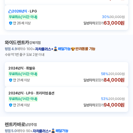
2026년식
ㆍ
LPG
무료취소
(1시간 이내)
30
%
90,000원
63,000원
만 26세 이상
일반자차
포함가
와이드렌트카
강북지점
평점
4.9
예약수
100+
배달가능
반려동물 가능
자차플러스+
수유역 1번 출구 도보 2분 이내
2024년식
ㆍ
휘발유
무료취소
(1시간 이내)
58
%
201,000원
84,000원
만 21세 이상
일반자차
포함가
2024년식
ㆍ
LPG
ㆍ
프리미엄 옵션
무료취소
(1시간 이내)
53
%
201,000원
94,000원
만 21세 이상
일반자차
포함가
렌트카바로
남양주점
평점
5.0
예약수
50+
배달가능
자차플러스+