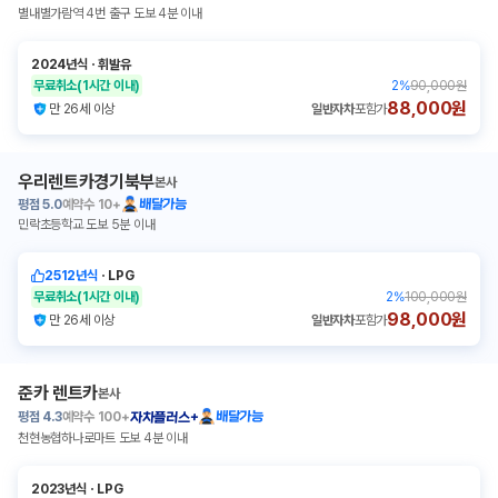
별내별가람역 4번 출구 도보 4분 이내
2024년식
ㆍ
휘발유
무료취소
(1시간 이내)
2
%
90,000원
88,000원
만 26세 이상
일반자차
포함가
우리렌트카경기북부
본사
평점
5.0
예약수
10+
배달가능
민락초등학교 도보 5분 이내
2512년식
ㆍ
LPG
무료취소
(1시간 이내)
2
%
100,000원
98,000원
만 26세 이상
일반자차
포함가
준카 렌트카
본사
평점
4.3
예약수
100+
배달가능
자차플러스+
천현농협하나로마트 도보 4분 이내
2023년식
ㆍ
LPG