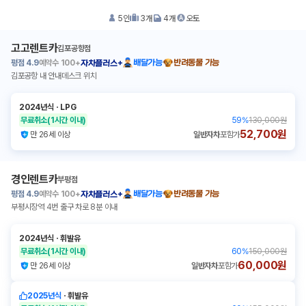
5
인
3
개
4
개
오토
고고렌트카
김포공항점
평점
4.9
예약수
100+
배달가능
반려동물 가능
자차플러스+
김포공항 내 안내데스크 위치
2024년식
ㆍ
LPG
무료취소
(1시간 이내)
59
%
130,000원
52,700원
만 26세 이상
일반자차
포함가
경인렌트카
부평점
평점
4.9
예약수
100+
배달가능
반려동물 가능
자차플러스+
부평시장역 4번 출구 차로 8분 이내
2024년식
ㆍ
휘발유
무료취소
(1시간 이내)
60
%
150,000원
60,000원
만 26세 이상
일반자차
포함가
2025년식
ㆍ
휘발유