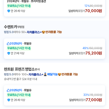
2024년식
ㆍ
휘발유
ㆍ
프리미엄 옵션
무료취소
(1시간 이내)
12
%
80,000원
70,000원
만 26세 이상
일반자차
포함가
수렌트카
부평점
평점
5.0
예약수
50+
반려동물 가능
자차플러스+
2025년식
ㆍ
휘발유
무료취소
(1시간 이내)
49
%
150,000원
75,200원
만 21세 이상
일반자차
포함가
렌트원 프렌즈영업소
본사
평점
5.0
예약수
100+
배달가능
반려동물 가능
자차플러스+
송내역 2번 출구 도보 8분 이내
2025년식
ㆍ
휘발유
무료취소
(1시간 이내)
33
%
115,000원
77,000원
만 26세 이상
일반자차
포함가