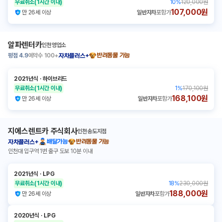
무료취소
(1시간 이내)
10
%
120,000원
107,000원
만 26세 이상
일반자차
포함가
알파렌터카
인천영업소
평점
4.9
예약수
100+
반려동물 가능
자차플러스+
2021년식
ㆍ
하이브리드
무료취소
(1시간 이내)
1
%
170,100원
168,100원
만 26세 이상
일반자차
포함가
지에스렌트카 주식회사
인천송도지점
배달가능
반려동물 가능
자차플러스+
인천대 입구역 1번 출구 도보 10분 이내
2021년식
ㆍ
LPG
무료취소
(1시간 이내)
18
%
230,000원
188,000원
만 26세 이상
일반자차
포함가
2020년식
ㆍ
LPG