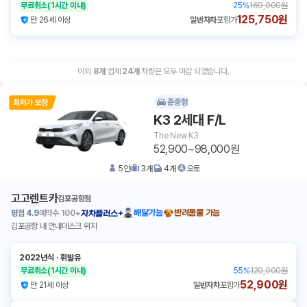
무료취소
(1시간 이내)
25
%
169,000원
125,750원
만 26세 이상
일반자차
포함가
이외
8
개
업체
24
개
차량은 모두 마감 되었습니다.
준중형
K3 2세대 F/L
The New K3
52,900~98,000원
5
인
3
개
4
개
오토
고고렌트카
김포공항점
평점
4.9
예약수
100+
배달가능
반려동물 가능
자차플러스+
김포공항 내 안내데스크 위치
2022년식
ㆍ
휘발유
무료취소
(1시간 이내)
55
%
120,000원
52,900원
만 21세 이상
일반자차
포함가