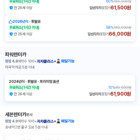
무료취소
(1시간 이내)
60
%
155,000원
61,500원
만 26세 이상
일반자차
포함가
2026년식
ㆍ
휘발유
무료취소
(1시간 이내)
58
%
160,000원
66,000원
만 26세 이상
일반자차
포함가
파워렌터카
평점
4.8
예약수
100+
배달가능
자차플러스+
마곡역 차로 5분 이내
2024년식
ㆍ
휘발유
ㆍ
프리미엄 옵션
무료취소
(1시간 이내)
10
%
69,000원
61,900원
만 26세 이상
일반자차
포함가
세븐렌터카
본사
평점
4.9
예약수
100+
배달가능
자차플러스+
송내역 2번 출구 도보 5분 이내