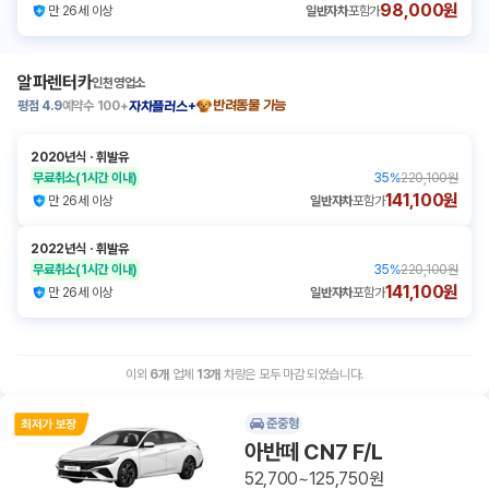
98,000원
만 26세 이상
일반자차
포함가
알파렌터카
인천영업소
평점
4.9
예약수
100+
반려동물 가능
자차플러스+
2020년식
ㆍ
휘발유
무료취소
(1시간 이내)
35
%
220,100원
141,100원
만 26세 이상
일반자차
포함가
2022년식
ㆍ
휘발유
무료취소
(1시간 이내)
35
%
220,100원
141,100원
만 26세 이상
일반자차
포함가
이외
6
개
업체
13
개
차량은 모두 마감 되었습니다.
준중형
아반떼 CN7 F/L
52,700~125,750원