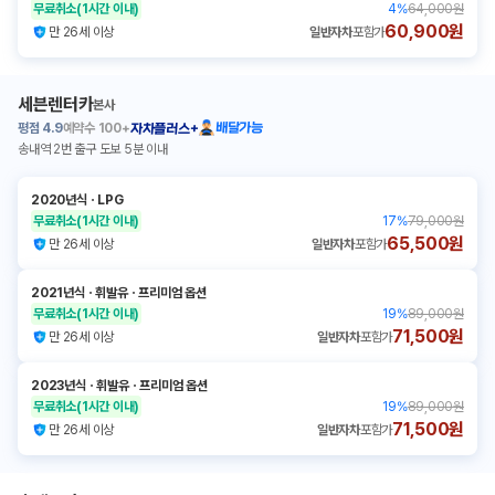
무료취소
(1시간 이내)
4
%
64,000원
60,900원
만 26세 이상
일반자차
포함가
세븐렌터카
본사
평점
4.9
예약수
100+
배달가능
자차플러스+
송내역 2번 출구 도보 5분 이내
2020년식
ㆍ
LPG
무료취소
(1시간 이내)
17
%
79,000원
65,500원
만 26세 이상
일반자차
포함가
2021년식
ㆍ
휘발유
ㆍ
프리미엄 옵션
무료취소
(1시간 이내)
19
%
89,000원
71,500원
만 26세 이상
일반자차
포함가
2023년식
ㆍ
휘발유
ㆍ
프리미엄 옵션
무료취소
(1시간 이내)
19
%
89,000원
71,500원
만 26세 이상
일반자차
포함가