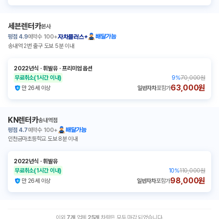
세븐렌터카
본사
평점
4.9
예약수
100+
배달가능
자차플러스+
송내역 2번 출구 도보 5분 이내
2022년식
ㆍ
휘발유
ㆍ
프리미엄 옵션
무료취소
(1시간 이내)
9
%
70,000원
63,000원
만 26세 이상
일반자차
포함가
KN렌터카
송내역점
평점
4.7
예약수
100+
배달가능
인천금마초등학교 도보 8분 이내
2022년식
ㆍ
휘발유
무료취소
(1시간 이내)
10
%
110,000원
98,000원
만 26세 이상
일반자차
포함가
이외
7
개
업체
25
개
차량은 모두 마감 되었습니다.