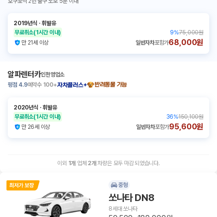
호구포역 2번 출구 도보 5분 이내
2019년식
ㆍ
휘발유
무료취소
(1시간 이내)
9
%
75,000원
68,000원
만 21세 이상
일반자차
포함가
알파렌터카
인천영업소
평점
4.9
예약수
100+
반려동물 가능
자차플러스+
2020년식
ㆍ
휘발유
무료취소
(1시간 이내)
36
%
150,100원
95,600원
만 26세 이상
일반자차
포함가
이외
1
개
업체
2
개
차량은 모두 마감 되었습니다.
중형
쏘나타 DN8
8세대 쏘나타