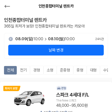
인천종합터미널 렌트카
인천종합터미널
렌트카
365일 최저가 보장!
인천종합터미널
렌트카는 카모아
08.09(일)
10:00
08.10(월)
10:00
24
시간
날짜 변경
전체
전기
경형
소형
준중형
중형
대형
수입
경형
스파크 4세대 F/L
The New 스파크
48,000~95,600원