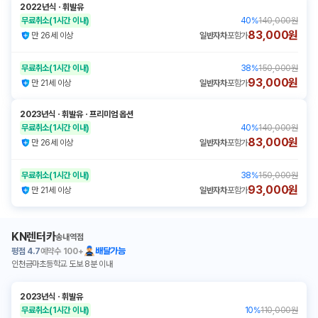
2022년식
ㆍ
휘발유
무료취소
(1시간 이내)
40
%
140,000원
83,000원
만 26세 이상
일반자차
포함가
무료취소
(1시간 이내)
38
%
150,000원
93,000원
만 21세 이상
일반자차
포함가
2023년식
ㆍ
휘발유
ㆍ
프리미엄 옵션
무료취소
(1시간 이내)
40
%
140,000원
83,000원
만 26세 이상
일반자차
포함가
무료취소
(1시간 이내)
38
%
150,000원
93,000원
만 21세 이상
일반자차
포함가
KN렌터카
송내역점
평점
4.7
예약수
100+
배달가능
인천금마초등학교 도보 8분 이내
2023년식
ㆍ
휘발유
무료취소
(1시간 이내)
10
%
110,000원