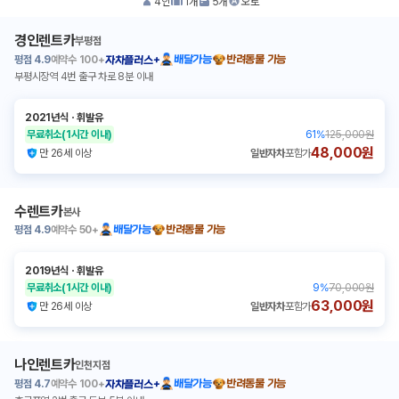
4
인
1
개
5
개
오토
경인렌트카
부평점
평점
4.9
예약수
100+
배달가능
반려동물 가능
자차플러스+
부평시장역 4번 출구 차로 8분 이내
2021년식
ㆍ
휘발유
무료취소
(1시간 이내)
61
%
125,000원
48,000원
만 26세 이상
일반자차
포함가
수렌트카
본사
평점
4.9
예약수
50+
배달가능
반려동물 가능
2019년식
ㆍ
휘발유
무료취소
(1시간 이내)
9
%
70,000원
63,000원
만 26세 이상
일반자차
포함가
나인렌트카
인천지점
평점
4.7
예약수
100+
배달가능
반려동물 가능
자차플러스+