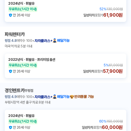
2024년식
ㆍ
휘발유
무료취소
(1시간 이내)
52
%
130,000원
61,900원
만 26세 이상
일반자차
포함가
파워렌터카
평점
4.8
예약수
100+
배달가능
자차플러스+
마곡역 차로 5분 이내
2022년식
ㆍ
휘발유
ㆍ
프리미엄 옵션
무료취소
(1시간 이내)
5
%
61,000원
57,900원
만 26세 이상
일반자차
포함가
경인렌트카
부평점
평점
4.9
예약수
100+
배달가능
반려동물 가능
자차플러스+
부평시장역 4번 출구 차로 8분 이내
2024년식
ㆍ
휘발유
무료취소
(1시간 이내)
60
%
150,000원
60,000원
만 26세 이상
일반자차
포함가