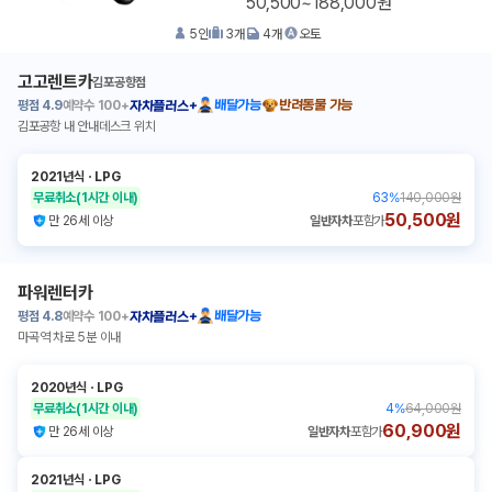
50,500~188,000원
5
인
3
개
4
개
오토
고고렌트카
김포공항점
평점
4.9
예약수
100+
배달가능
반려동물 가능
자차플러스+
김포공항 내 안내데스크 위치
2021년식
ㆍ
LPG
무료취소
(1시간 이내)
63
%
140,000원
50,500원
만 26세 이상
일반자차
포함가
파워렌터카
평점
4.8
예약수
100+
배달가능
자차플러스+
마곡역 차로 5분 이내
2020년식
ㆍ
LPG
무료취소
(1시간 이내)
4
%
64,000원
60,900원
만 26세 이상
일반자차
포함가
2021년식
ㆍ
LPG