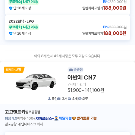
무료취소
(1시간 이내)
18
%
230,000원
188,000원
만 26세 이상
일반자차
포함가
2022년식
ㆍ
LPG
무료취소
(1시간 이내)
18
%
230,000원
188,000원
만 26세 이상
일반자차
포함가
이외
8
개
업체
42
개
차량은 모두 마감 되었습니다.
준중형
아반떼 CN7
7세대 아반떼
51,900~141,100원
5
인
3
개
4
개
오토
고고렌트카
김포공항점
평점
4.9
예약수
100+
배달가능
반려동물 가능
자차플러스+
김포공항 내 안내데스크 위치