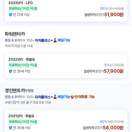
2023년식
ㆍ
LPG
무료취소
(1시간 이내)
56
%
120,000원
51,900원
만 21세 이상
일반자차
포함가
파워렌터카
평점
4.8
예약수
100+
배달가능
자차플러스+
마곡역 차로 5분 이내
2022년식
ㆍ
휘발유
무료취소
(1시간 이내)
5
%
61,000원
57,900원
만 26세 이상
일반자차
포함가
경인렌트카
부평점
평점
4.9
예약수
100+
배달가능
반려동물 가능
자차플러스+
부평시장역 4번 출구 차로 8분 이내
2021년식
ㆍ
휘발유
무료취소
(1시간 이내)
60
%
145,000원
58,000원
만 26세 이상
일반자차
포함가