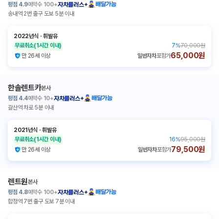
평점
4.9
예약수
100+
배달가능
자차플러스+
송내역 2번 출구 도보 5분 이내
2022년식
ㆍ
휘발유
무료취소
(1시간 이내)
7
%
70,000원
65,000원
만 26세 이상
일반자차
포함가
한솔렌트카
본사
평점
4.4
예약수
10+
배달가능
자차플러스+
갈산역 차로 5분 이내
2021년식
ㆍ
휘발유
무료취소
(1시간 이내)
16
%
95,000원
79,500원
만 26세 이상
일반자차
포함가
렌트원
본사
평점
4.8
예약수
100+
배달가능
자차플러스+
합정역 7번 출구 도보 7분 이내