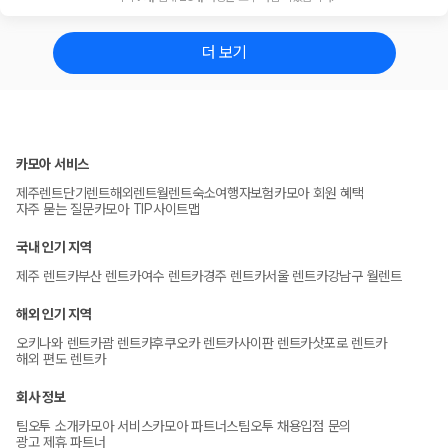
더 보기
카모아 서비스
제주렌트
단기렌트
해외렌트
월렌트
숙소
여행자보험
카모아 회원 혜택
자주 묻는 질문
카모아 TIP
사이트맵
국내 인기 지역
제주 렌트카
부산 렌트카
여수 렌트카
경주 렌트카
서울 렌트카
강남구 월렌트
해외 인기 지역
오키나와 렌트카
괌 렌트카
후쿠오카 렌트카
사이판 렌트카
삿포로 렌트카
해외 편도 렌트카
회사 정보
팀오투 소개
카모아 서비스
카모아 파트너스
팀오투 채용
입점 문의
광고 제휴 파트너