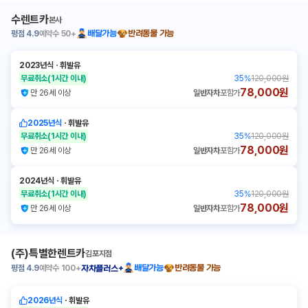
수렌트카
본사
평점
4.9
예약수
50+
배달가능
반려동물 가능
2023년식
ㆍ
휘발유
무료취소
(1시간 이내)
35
%
120,000원
78,000원
만 26세 이상
일반자차
포함가
2025년식
ㆍ
휘발유
무료취소
(1시간 이내)
35
%
120,000원
78,000원
만 26세 이상
일반자차
포함가
2024년식
ㆍ
휘발유
무료취소
(1시간 이내)
35
%
120,000원
78,000원
만 26세 이상
일반자차
포함가
(주)특별한렌트카
김포지점
평점
4.9
예약수
100+
배달가능
반려동물 가능
자차플러스+
2026년식
ㆍ
휘발유