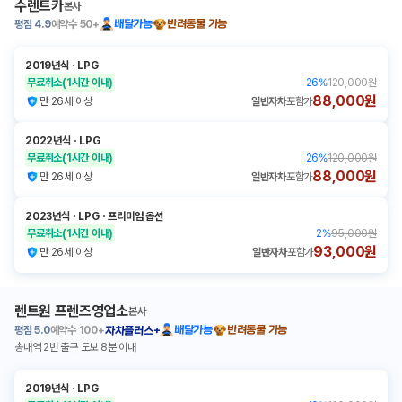
수렌트카
본사
평점
4.9
예약수
50+
배달가능
반려동물 가능
2019년식
ㆍ
LPG
무료취소
(1시간 이내)
26
%
120,000원
88,000원
만 26세 이상
일반자차
포함가
2022년식
ㆍ
LPG
무료취소
(1시간 이내)
26
%
120,000원
88,000원
만 26세 이상
일반자차
포함가
2023년식
ㆍ
LPG
ㆍ
프리미엄 옵션
무료취소
(1시간 이내)
2
%
95,000원
93,000원
만 26세 이상
일반자차
포함가
렌트원 프렌즈영업소
본사
평점
5.0
예약수
100+
배달가능
반려동물 가능
자차플러스+
송내역 2번 출구 도보 8분 이내
2019년식
ㆍ
LPG