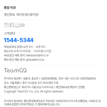
통합 약관
개인정보 처리방침
이용약관
고객센터
1544-5344
매일(공휴일 포함) 오전 9시 ~ 오후 6시
점심시간 오후 12시30분 ~ 1시30분 (1시간)
국내 법인·제휴 문의: feedback@tm2.kr
해외 법인·제휴 문의: global@tm2.kr
주식회사 팀오투 | 대표자: 홍성주 | 사업자등록번호: 286-88-00238
사업자정보확인
주소: 서울특별시 중구 서소문로 120 ENA센터 11층
통신판매업신고: 제2019-서울강남-04914호 | 개인정보보호책임자: 인정환
Copyright TeamO2 Co., Ltd. All rights reserved.
주식회사 팀오투는 통신판매중개자로서 카모아의 거래당사자가 아니며 상품정보, 거래조건 및
거래에 관련한 의무와 책임은 각 판매자에게 있습니다.