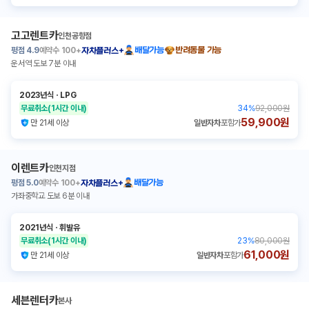
고고렌트카
인천공항점
평점
4.9
예약수
100+
배달가능
반려동물 가능
자차플러스+
운서역 도보 7분 이내
2023년식
ㆍ
LPG
무료취소
(1시간 이내)
34
%
92,000원
59,900원
만 21세 이상
일반자차
포함가
이렌트카
인천지점
평점
5.0
예약수
100+
배달가능
자차플러스+
가좌중학교 도보 6분 이내
2021년식
ㆍ
휘발유
무료취소
(1시간 이내)
23
%
80,000원
61,000원
만 21세 이상
일반자차
포함가
세븐렌터카
본사