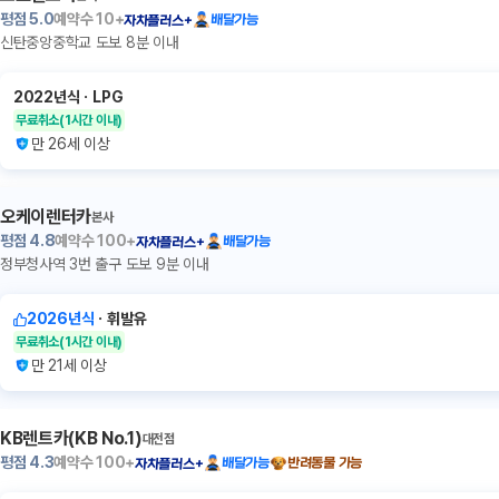
평점
5.0
예약수
10+
배달가능
자차플러스+
신탄중앙중학교 도보 8분 이내
2022년식
ㆍ
LPG
무료취소
(1시간 이내)
만 26세 이상
오케이렌터카
본사
평점
4.8
예약수
100+
배달가능
자차플러스+
정부청사역 3번 출구 도보 9분 이내
2026년식
ㆍ
휘발유
무료취소
(1시간 이내)
만 21세 이상
KB렌트카(KB No.1)
대전점
평점
4.3
예약수
100+
배달가능
반려동물 가능
자차플러스+