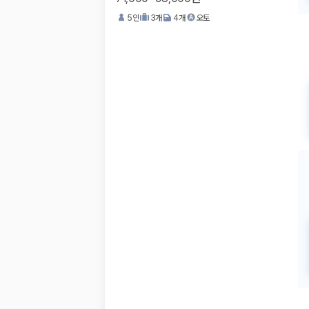
5
인
3
개
4
개
오토