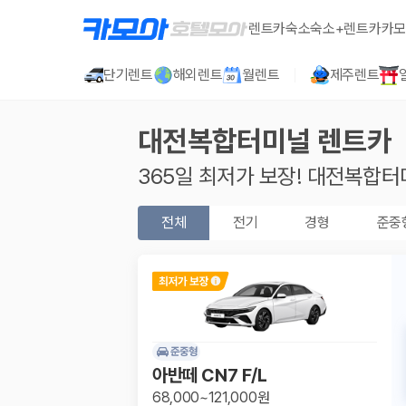
렌트카
숙소
숙소+렌트카
카모
단기렌트
해외렌트
월렌트
제주렌트
대전복합터미널
렌트카
365일 최저가 보장!
대전복합터
전체
전기
경형
준중
준중형
아반떼 CN7 F/L
68,000~121,000원