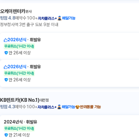
오케이렌터카
본사
평점
4.8
예약수
100+
배달가능
자차플러스+
정부청사역 3번 출구 도보 9분 이내
2026년식
ㆍ
휘발유
무료취소
(1시간 이내)
만 26세 이상
2026년식
ㆍ
휘발유
무료취소
(1시간 이내)
만 26세 이상
KB렌트카(KB No.1)
대전점
평점
4.3
예약수
100+
배달가능
반려동물 가능
자차플러스+
2024년식
ㆍ
휘발유
무료취소
(1시간 이내)
만 21세 이상