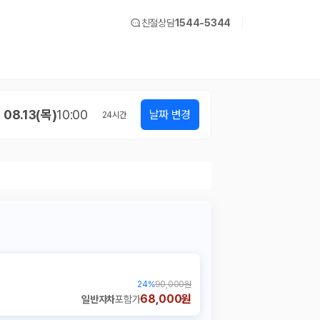
친절상담
1544-5344
08.13(목)
10:00
날짜 변경
24
시간
24
%
90,000원
68,000원
일반자차
포함가