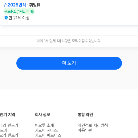
2025년식
ㆍ
휘발유
무료취소
(1시간 이내)
만 21세 이상
이외
1
개
업체
1
개
차량은 모두 마감 되었습니다.
더 보기
 인기 지역
회사 정보
통합 약관
나와 렌트카
팀오투 소개
개인정보 처리방침
렌트카
카모아 서비스
이용약관
오카 렌트카
카모아 파트너스