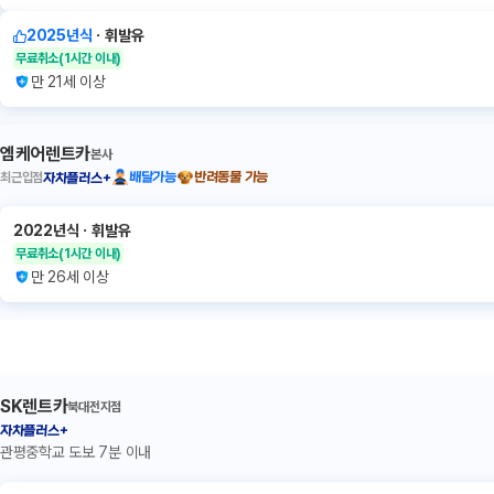
2025년식
ㆍ
휘발유
무료취소
(1시간 이내)
만 21세 이상
엠케어렌트카
본사
최근입점
배달가능
반려동물 가능
자차플러스+
2022년식
ㆍ
휘발유
무료취소
(1시간 이내)
만 26세 이상
SK렌트카
북대전지점
자차플러스+
관평중학교 도보 7분 이내