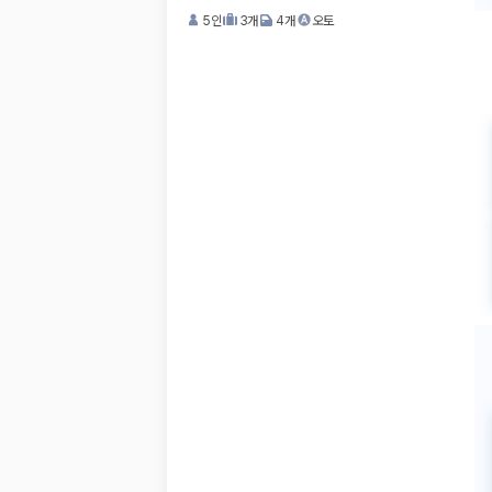
5
인
3
개
4
개
오토