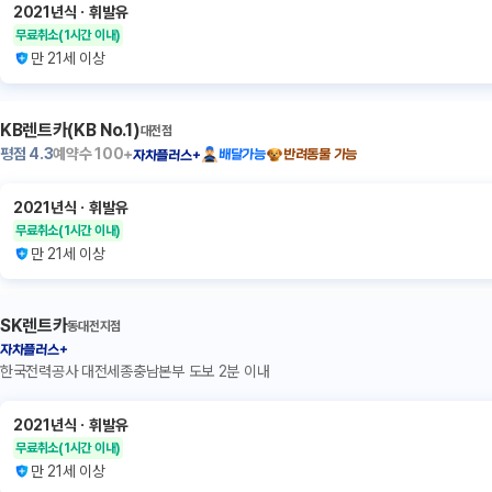
2021년식
ㆍ
휘발유
무료취소
(1시간 이내)
만 21세 이상
KB렌트카(KB No.1)
대전점
평점
4.3
예약수
100+
배달가능
반려동물 가능
자차플러스+
2021년식
ㆍ
휘발유
무료취소
(1시간 이내)
만 21세 이상
SK렌트카
동대전지점
자차플러스+
한국전력공사 대전세종충남본부 도보 2분 이내
2021년식
ㆍ
휘발유
무료취소
(1시간 이내)
만 21세 이상