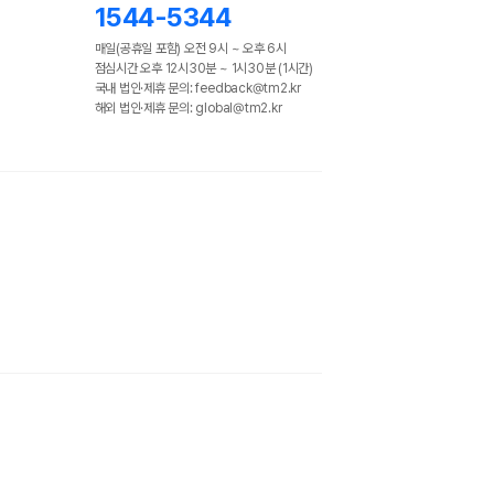
1544-5344
매일(공휴일 포함) 오전 9시 ~ 오후 6시
점심시간 오후 12시30분 ~ 1시30분 (1시간)
국내 법인·제휴 문의: feedback@tm2.kr
해외 법인·제휴 문의: global@tm2.kr