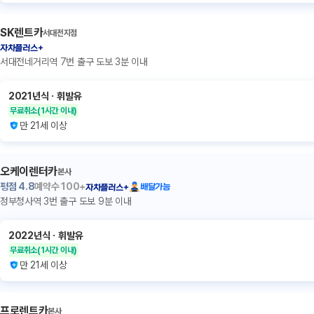
SK렌트카
서대전지점
자차플러스+
서대전네거리역 7번 출구 도보 3분 이내
2021년식
ㆍ
휘발유
무료취소
(1시간 이내)
만 21세 이상
오케이렌터카
본사
평점
4.8
예약수
100+
배달가능
자차플러스+
정부청사역 3번 출구 도보 9분 이내
2022년식
ㆍ
휘발유
무료취소
(1시간 이내)
만 21세 이상
프로렌트카
본사