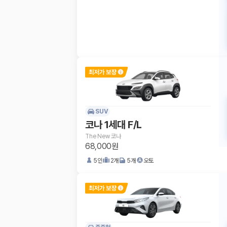
SUV
코나 1세대 F/L
The New 코나
68,000원
5
인
2
개
5
개
오토