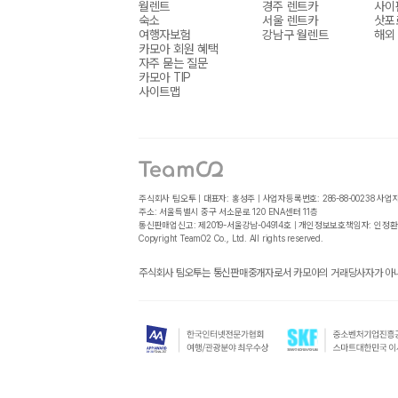
월렌트
경주 렌트카
사이
숙소
서울 렌트카
삿포
여행자보험
강남구 월렌트
해외
카모아 회원 혜택
자주 묻는 질문
카모아 TIP
사이트맵
주식회사 팀오투 | 대표자: 홍성주 | 사업자등록번호: 286-88-00238
사업
주소: 서울특별시 중구 서소문로 120 ENA센터 11층
통신판매업신고: 제2019-서울강남-04914호 | 개인정보보호책임자: 인정환
Copyright TeamO2 Co., Ltd. All rights reserved.
주식회사 팀오투는 통신판매중개자로서 카모아의 거래당사자가 아니며