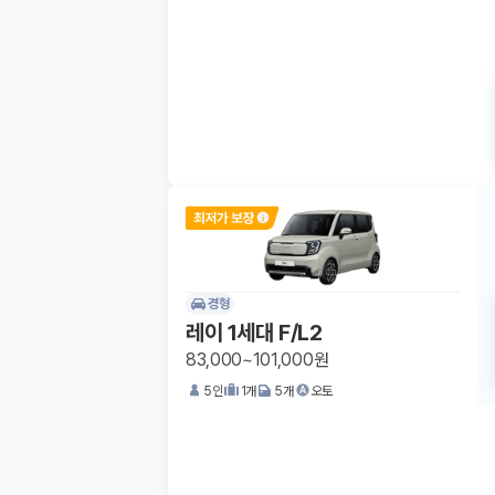
경형
레이 1세대 F/L2
83,000~101,000원
5
인
1
개
5
개
오토