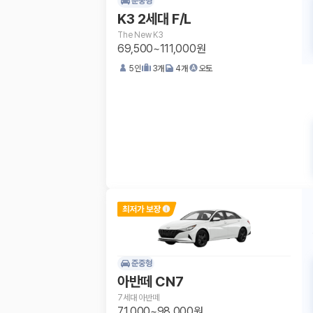
준중형
K3 2세대 F/L
The New K3
69,500~111,000원
5
인
3
개
4
개
오토
준중형
아반떼 CN7
7세대 아반떼
71,000~98,000원