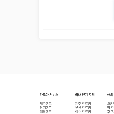
카모아 서비스
국내 인기 지역
해외
제주렌트
제주 렌트카
오키
단기렌트
부산 렌트카
괌 
해외렌트
여수 렌트카
후쿠