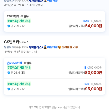
평점
5.0
예약수
100+
배달가능
자차플러스+
매탄권선역 5번 출구 도보 10분 이내
2023년식
ㆍ
휘발유
무료취소
(1시간 이내)
50
%
110,000원
54,000원
만 21세 이상
일반자차
포함가
GS렌트카
오토리스
평점
5.0
예약수
100+
배달가능
반려동물 가능
자차플러스+
매탄권선역 1번 출구 1km 이내
2025년식
ㆍ
휘발유
무료취소
(1시간 이내)
18
%
102,000원
83,000원
만 26세 이상
일반자차
포함가
무료취소
(1시간 이내)
16
%
114,000원
95,000원
만 21세 이상
일반자차
포함가
이외
2
개
업체
2
개
차량은 모두 마감 되었습니다.