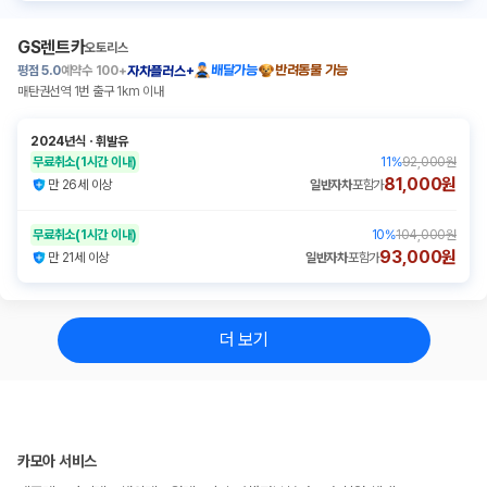
GS렌트카
오토리스
평점
5.0
예약수
100+
배달가능
반려동물 가능
자차플러스+
매탄권선역 1번 출구 1km 이내
2024년식
ㆍ
휘발유
무료취소
(1시간 이내)
11
%
92,000원
81,000원
만 26세 이상
일반자차
포함가
무료취소
(1시간 이내)
10
%
104,000원
93,000원
만 21세 이상
일반자차
포함가
더 보기
카모아 서비스