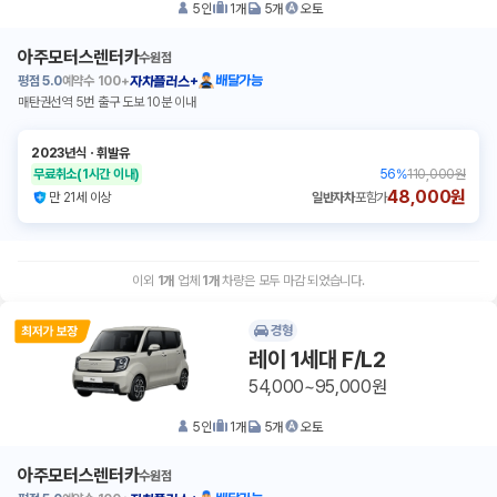
5
인
1
개
5
개
오토
아주모터스렌터카
수원점
평점
5.0
예약수
100+
배달가능
자차플러스+
매탄권선역 5번 출구 도보 10분 이내
2023년식
ㆍ
휘발유
무료취소
(1시간 이내)
56
%
110,000원
48,000원
만 21세 이상
일반자차
포함가
이외
1
개
업체
1
개
차량은 모두 마감 되었습니다.
경형
레이 1세대 F/L2
54,000~95,000원
5
인
1
개
5
개
오토
아주모터스렌터카
수원점