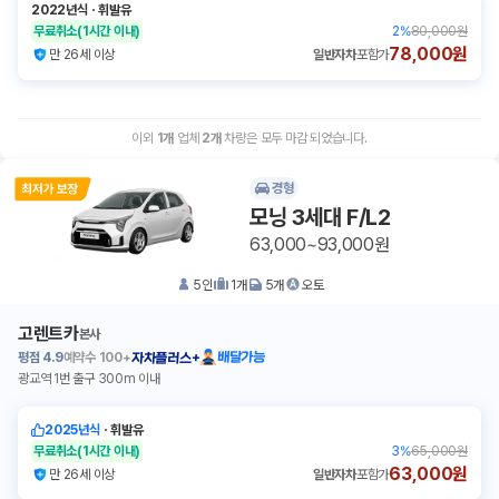
2022년식
ㆍ
휘발유
무료취소
(1시간 이내)
2
%
80,000원
78,000원
만 26세 이상
일반자차
포함가
이외
1
개
업체
2
개
차량은 모두 마감 되었습니다.
경형
모닝 3세대 F/L2
63,000~93,000원
5
인
1
개
5
개
오토
고렌트카
본사
평점
4.9
예약수
100+
배달가능
자차플러스+
광교역 1번 출구 300m 이내
2025년식
ㆍ
휘발유
무료취소
(1시간 이내)
3
%
65,000원
63,000원
만 26세 이상
일반자차
포함가