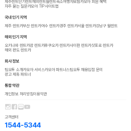
제주렌트
단기렌트
해외렌트
월렌트
숙소
여행자보험
카모아 회원 혜택
자주 묻는 질문
카모아 TIP
사이트맵
국내 인기 지역
제주 렌트카
부산 렌트카
여수 렌트카
경주 렌트카
서울 렌트카
강남구 월렌트
해외 인기 지역
오키나와 렌트카
괌 렌트카
후쿠오카 렌트카
사이판 렌트카
삿포로 렌트카
해외 편도 렌트카
회사 정보
팀오투 소개
카모아 서비스
카모아 파트너스
팀오투 채용
입점 문의
광고 제휴 파트너
통합 약관
개인정보 처리방침
이용약관
고객센터
1544-5344