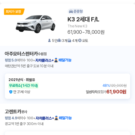
준중형
K3 2세대 F/L
The New K3
61,900~78,000원
5
인
3
개
4
개
오토
아주모터스렌터카
수원점
평점
5.0
예약수
100+
배달가능
자차플러스+
매탄권선역 5번 출구 도보 10분 이내
2021년식
ㆍ
휘발유
무료취소
(1시간 이내)
48
%
120,000원
61,900원
만 21세 이상
일반자차
포함가
고렌트카
본사
평점
4.9
예약수
100+
배달가능
자차플러스+
광교역 1번 출구 300m 이내