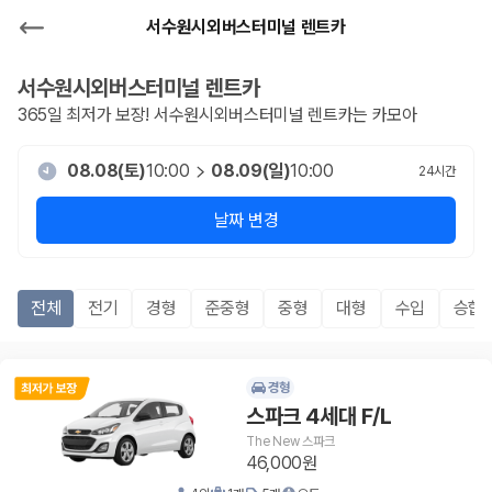
서수원시외버스터미널 렌트카
서수원시외버스터미널
렌트카
365일 최저가 보장!
서수원시외버스터미널
렌트카는 카모아
08.08(토)
10:00
08.09(일)
10:00
24
시간
날짜 변경
전체
전기
경형
준중형
중형
대형
수입
승합R
경형
스파크 4세대 F/L
The New 스파크
46,000원