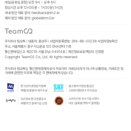
매일(공휴일 포함) 오전 9시 ~ 오후 6시
점심시간 오후 12시30분 ~ 1시30분 (1시간)
국내 법인·제휴 문의: feedback@tm2.kr
해외 법인·제휴 문의: global@tm2.kr
주식회사 팀오투 | 대표자: 홍성주 | 사업자등록번호: 286-88-00238
사업자정보확인
주소: 서울특별시 중구 서소문로 120 ENA센터 11층
통신판매업신고: 제2019-서울강남-04914호 | 개인정보보호책임자: 인정환
Copyright TeamO2 Co., Ltd. All rights reserved.
주식회사 팀오투는 통신판매중개자로서 카모아의 거래당사자가 아니며 상품정보, 거래조건 및
거래에 관련한 의무와 책임은 각 판매자에게 있습니다.