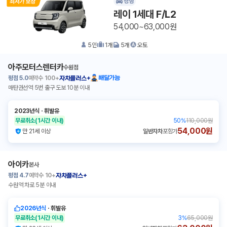
경형
레이 1세대 F/L2
54,000~63,000원
5
인
1
개
5
개
오토
아주모터스렌터카
수원점
평점
5.0
예약수
100+
배달가능
자차플러스+
매탄권선역 5번 출구 도보 10분 이내
2023년식
ㆍ
휘발유
무료취소
(1시간 이내)
50
%
110,000원
54,000원
만 21세 이상
일반자차
포함가
아이카
본사
평점
4.7
예약수
10+
자차플러스+
수원역 차로 5분 이내
2026년식
ㆍ
휘발유
무료취소
(1시간 이내)
3
%
65,000원