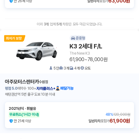
63,000원
만 26세 이상
일반자차
포함가
이외
3
개
업체
5
개
차량은 모두 마감 되었습니다.
준중형
K3 2세대 F/L
The New K3
61,900~78,000원
5
인
3
개
4
개
오토
아주모터스렌터카
수원점
평점
5.0
예약수
100+
배달가능
자차플러스+
매탄권선역 5번 출구 도보 10분 이내
2021년식
ㆍ
휘발유
무료취소
(1시간 이내)
48
%
120,000원
61,900원
만 21세 이상
일반자차
포함가