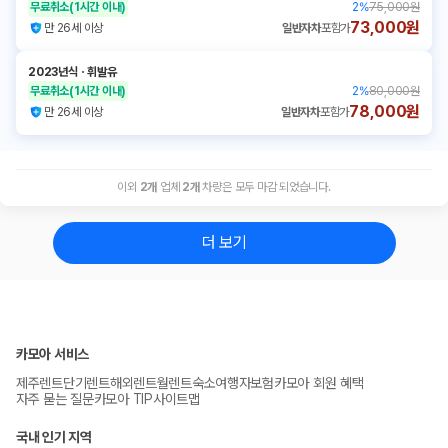
무료취소
(1시간 이내)
2
%
75,000원
73,000원
만 26세 이상
일반자차
포함가
2023년식
ㆍ
휘발유
무료취소
(1시간 이내)
2
%
80,000원
78,000원
만 26세 이상
일반자차
포함가
이외
2
개
업체
2
개
차량은 모두 마감 되었습니다.
더 보기
카모아 서비스
제주렌트
단기렌트
해외렌트
월렌트
숙소
여행자보험
카모아 회원 혜택
자주 묻는 질문
카모아 TIP
사이트맵
국내 인기 지역