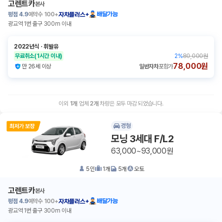
고렌트카
본사
평점
4.9
예약수
100+
배달가능
자차플러스+
광교역 1번 출구 300m 이내
2022년식
ㆍ
휘발유
무료취소
(1시간 이내)
2
%
80,000원
78,000원
만 26세 이상
일반자차
포함가
이외
1
개
업체
2
개
차량은 모두 마감 되었습니다.
경형
모닝 3세대 F/L2
63,000~93,000원
5
인
1
개
5
개
오토
고렌트카
본사
평점
4.9
예약수
100+
배달가능
자차플러스+
광교역 1번 출구 300m 이내