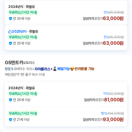
2024년식
ㆍ
휘발유
무료취소
(1시간 이내)
3
%
65,000원
63,000원
만 26세 이상
일반자차
포함가
2025년식
ㆍ
휘발유
무료취소
(1시간 이내)
3
%
65,000원
63,000원
만 26세 이상
일반자차
포함가
GS렌트카
오토리스
평점
5.0
예약수
100+
배달가능
반려동물 가능
자차플러스+
매탄권선역 1번 출구 1km 이내
2024년식
ㆍ
휘발유
무료취소
(1시간 이내)
11
%
92,000원
81,000원
만 26세 이상
일반자차
포함가
무료취소
(1시간 이내)
10
%
104,000원
93,000원
만 21세 이상
일반자차
포함가