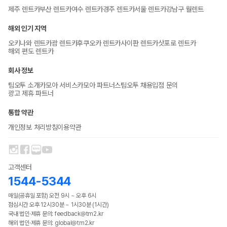
제주 렌트카
부산 렌트카
여수 렌트카
경주 렌트카
서울 렌트카
강남구 월렌트
해외 인기 지역
오키나와 렌트카
괌 렌트카
후쿠오카 렌트카
사이판 렌트카
삿포로 렌트카
해외 편도 렌트카
회사 정보
팀오투 소개
카모아 서비스
카모아 파트너스
팀오투 채용
입점 문의
광고 제휴 파트너
통합 약관
개인정보 처리방침
이용약관
고객센터
1544-5344
매일(공휴일 포함) 오전 9시 ~ 오후 6시
점심시간 오후 12시30분 ~ 1시30분 (1시간)
국내 법인·제휴 문의: feedback@tm2.kr
해외 법인·제휴 문의: global@tm2.kr