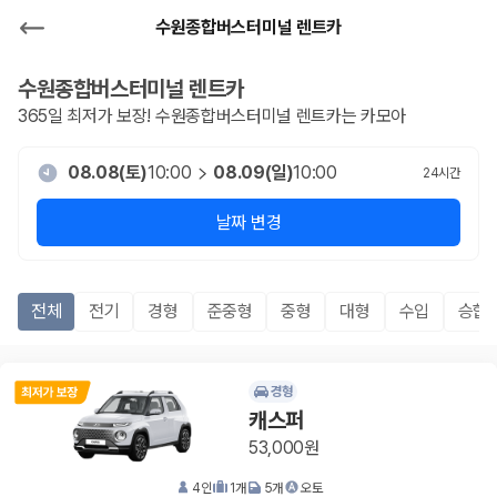
수원종합버스터미널 렌트카
수원종합버스터미널
렌트카
365일 최저가 보장!
수원종합버스터미널
렌트카는 카모아
08.08(토)
10:00
08.09(일)
10:00
24
시간
날짜 변경
전체
전기
경형
준중형
중형
대형
수입
승합R
경형
캐스퍼
53,000원
4
인
1
개
5
개
오토