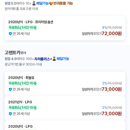
평점
5.0
예약수
10+
배달가능
반려동물 가능
반석아트홀 도보 5분 이내
2020년식
ㆍ
LPG
ㆍ
프리미엄 옵션
무료취소
(1시간 이내)
4
%
75,000원
72,000원
만 26세 이상
일반자차
포함가
고렌트카
본사
평점
4.9
예약수
100+
배달가능
자차플러스+
광교역 1번 출구 300m 이내
2020년식
ㆍ
휘발유
무료취소
(1시간 이내)
2
%
75,000원
73,000원
만 26세 이상
일반자차
포함가
2021년식
ㆍ
LPG
무료취소
(1시간 이내)
2
%
75,000원
73,000원
만 26세 이상
일반자차
포함가
2020년식
ㆍ
LPG