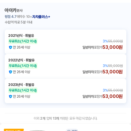
아이카
본사
평점
4.7
예약수
10+
자차플러스+
수원역 차로 5분 이내
2021년식
ㆍ
휘발유
무료취소
(1시간 이내)
3
%
55,000원
53,000원
만 26세 이상
일반자차
포함가
2022년식
ㆍ
휘발유
무료취소
(1시간 이내)
3
%
55,000원
53,000원
만 26세 이상
일반자차
포함가
2023년식
ㆍ
휘발유
무료취소
(1시간 이내)
3
%
55,000원
53,000원
만 26세 이상
일반자차
포함가
이외
2
개
업체
13
개
차량은 모두 마감 되었습니다.