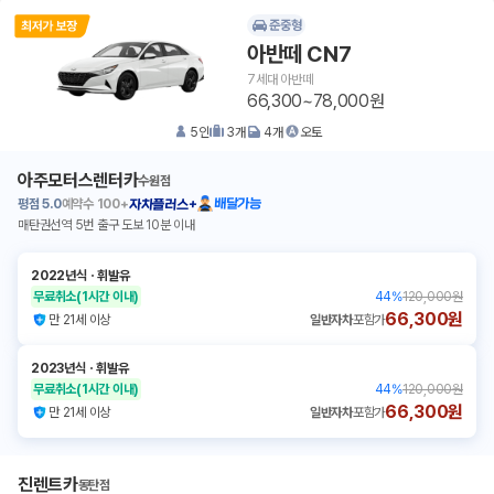
준중형
아반떼 CN7
7세대 아반떼
66,300~78,000원
5
인
3
개
4
개
오토
아주모터스렌터카
수원점
평점
5.0
예약수
100+
배달가능
자차플러스+
매탄권선역 5번 출구 도보 10분 이내
2022년식
ㆍ
휘발유
무료취소
(1시간 이내)
44
%
120,000원
66,300원
만 21세 이상
일반자차
포함가
2023년식
ㆍ
휘발유
무료취소
(1시간 이내)
44
%
120,000원
66,300원
만 21세 이상
일반자차
포함가
진렌트카
동탄점