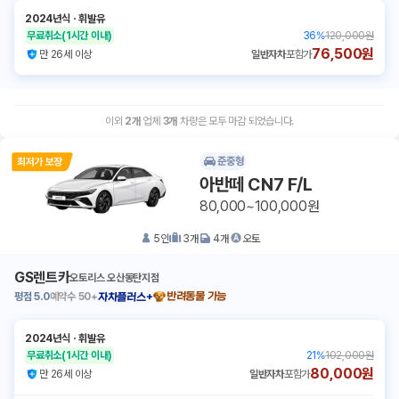
2024년식
ㆍ
휘발유
무료취소
(1시간 이내)
36
%
120,000원
76,500원
만 26세 이상
일반자차
포함가
이외
2
개
업체
3
개
차량은 모두 마감 되었습니다.
준중형
아반떼 CN7 F/L
80,000~100,000원
5
인
3
개
4
개
오토
GS렌트카
오토리스 오산동탄지점
평점
5.0
예약수
50+
반려동물 가능
자차플러스+
2024년식
ㆍ
휘발유
무료취소
(1시간 이내)
21
%
102,000원
80,000원
만 26세 이상
일반자차
포함가