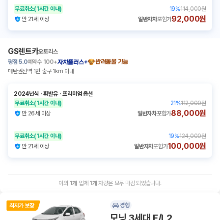
무료취소
(1시간 이내)
19
%
114,000원
92,000원
만 21세 이상
일반자차
포함가
GS렌트카
오토리스
평점
5.0
예약수
100+
반려동물 가능
자차플러스+
매탄권선역 1번 출구 1km 이내
2024년식
ㆍ
휘발유
ㆍ
프리미엄 옵션
무료취소
(1시간 이내)
21
%
112,000원
88,000원
만 26세 이상
일반자차
포함가
무료취소
(1시간 이내)
19
%
124,000원
100,000원
만 21세 이상
일반자차
포함가
이외
1
개
업체
1
개
차량은 모두 마감 되었습니다.
경형
모닝 3세대 F/L2