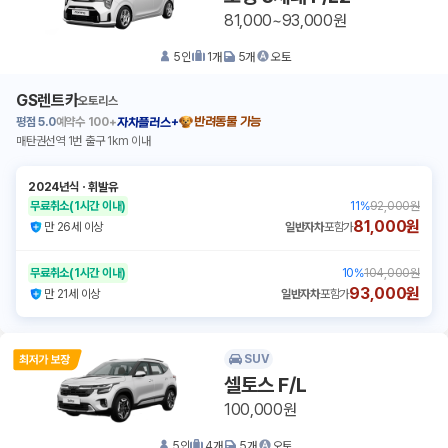
81,000~93,000원
5
인
1
개
5
개
오토
GS렌트카
오토리스
평점
5.0
예약수
100+
반려동물 가능
자차플러스+
매탄권선역 1번 출구 1km 이내
2024년식
ㆍ
휘발유
무료취소
(1시간 이내)
11
%
92,000원
81,000원
만 26세 이상
일반자차
포함가
무료취소
(1시간 이내)
10
%
104,000원
93,000원
만 21세 이상
일반자차
포함가
SUV
셀토스 F/L
100,000원
5
인
4
개
5
개
오토