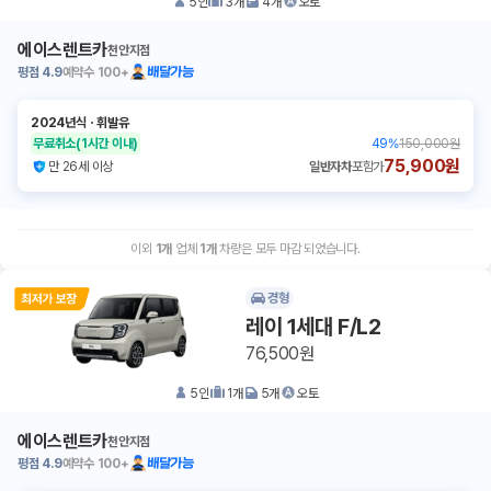
5
인
3
개
4
개
오토
에이스렌트카
천안지점
평점
4.9
예약수
100+
배달가능
2024년식
ㆍ
휘발유
무료취소
(1시간 이내)
49
%
150,000원
75,900원
만 26세 이상
일반자차
포함가
이외
1
개
업체
1
개
차량은 모두 마감 되었습니다.
경형
레이 1세대 F/L2
76,500원
5
인
1
개
5
개
오토
에이스렌트카
천안지점
평점
4.9
예약수
100+
배달가능