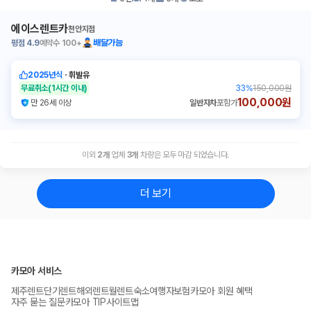
에이스렌트카
천안지점
평점
4.9
예약수
100+
배달가능
2025년식
ㆍ
휘발유
무료취소
(1시간 이내)
33
%
150,000원
100,000원
만 26세 이상
일반자차
포함가
이외
2
개
업체
3
개
차량은 모두 마감 되었습니다.
더 보기
카모아 서비스
제주렌트
단기렌트
해외렌트
월렌트
숙소
여행자보험
카모아 회원 혜택
자주 묻는 질문
카모아 TIP
사이트맵