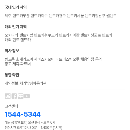
국내 인기 지역
제주 렌트카
부산 렌트카
여수 렌트카
경주 렌트카
서울 렌트카
강남구 월렌트
해외 인기 지역
오키나와 렌트카
괌 렌트카
후쿠오카 렌트카
사이판 렌트카
삿포로 렌트카
해외 편도 렌트카
회사 정보
팀오투 소개
카모아 서비스
카모아 파트너스
팀오투 채용
입점 문의
광고 제휴 파트너
통합 약관
개인정보 처리방침
이용약관
고객센터
1544-5344
매일(공휴일 포함) 오전 9시 ~ 오후 6시
점심시간 오후 12시30분 ~ 1시30분 (1시간)