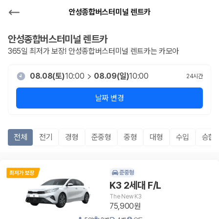
안성종합버스터미널 렌트카
안성종합버스터미널
렌트카
365일 최저가 보장!
안성종합버스터미널
렌트카는 카모아
08.08(토)
10:00
08.09(일)
10:00
24
시간
날짜 변경
전체
전기
경형
준중형
중형
대형
수입
승합R
준중형
K3 2세대 F/L
The New K3
75,900원