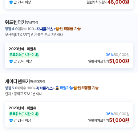
48,000원
만 21세 이상
일반자차
포함가
위드렌터카
부산역점
평점
4.9
예약수
100+
반려동물 가능
자차플러스+
부산역(KTX,SRT) 6번 출구 도보 2분 이내
2023년식
ㆍ
휘발유
무료취소
(1시간 이내)
36
%
80,000원
51,000원
만 23세 이상
일반자차
포함가
케이디렌트카
해운대지점
평점
5.0
예약수
100+
배달가능
반려동물 가능
자차플러스+
인지초등학교 도보 1분 이내
2023년식
ㆍ
휘발유
무료취소
(1시간 이내)
36
%
80,000원
51,000원
만 21세 이상
일반자차
포함가