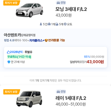
경형
모닝 3세대 F/L2
43,000원
5
인
1
개
5
개
오토
아산렌트카
김해공항지점
평점
4.8
예약수
100+
반려동물 가능
자차플러스+
2026년식
ㆍ
휘발유
무료취소
(1시간 이내)
66
%
130,000원
43,000원
만 21세 이상
일반자차
포함가
이외
1
개
업체
1
개
차량은 모두 마감 되었습니다.
경형
레이 1세대 F/L2
46,000~51,000원