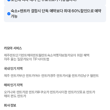
숙소+렌트카 결합시 단독 예약보다 최대 60%할인으로 예약
가능
카모아 서비스
제주렌트
단기렌트
해외렌트
월렌트
숙소
여행자보험
카모아 회원 혜택
자주 묻는 질문
카모아 TIP
사이트맵
국내 인기 지역
제주 렌트카
부산 렌트카
여수 렌트카
경주 렌트카
서울 렌트카
강남구 월렌트
해외 인기 지역
오키나와 렌트카
괌 렌트카
후쿠오카 렌트카
사이판 렌트카
삿포로 렌트카
해외 편도 렌트카
회사 정보