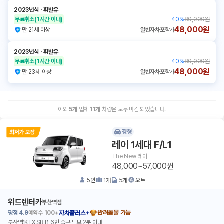
2023년식
ㆍ
휘발유
무료취소
(1시간 이내)
40
%
80,000원
48,000원
만 21세 이상
일반자차
포함가
2023년식
ㆍ
휘발유
무료취소
(1시간 이내)
40
%
80,000원
48,000원
만 23세 이상
일반자차
포함가
이외
5
개
업체
11
개
차량은 모두 마감 되었습니다.
경형
레이 1세대 F/L1
The New 레이
48,000~57,000원
5
인
1
개
5
개
오토
위드렌터카
부산역점
평점
4.9
예약수
100+
반려동물 가능
자차플러스+
부산역(KTX,SRT) 6번 출구 도보 2분 이내