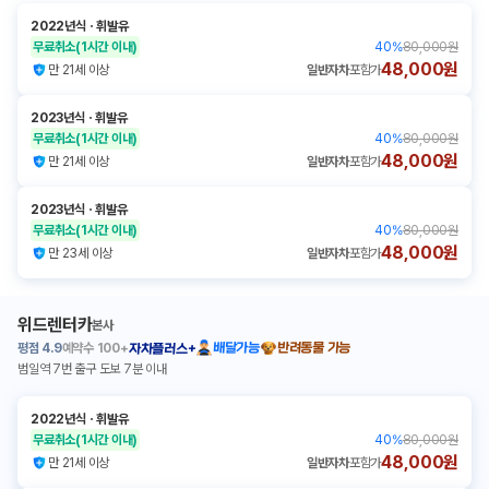
2022년식
ㆍ
휘발유
무료취소
(1시간 이내)
40
%
80,000원
48,000원
만 21세 이상
일반자차
포함가
2023년식
ㆍ
휘발유
무료취소
(1시간 이내)
40
%
80,000원
48,000원
만 21세 이상
일반자차
포함가
2023년식
ㆍ
휘발유
무료취소
(1시간 이내)
40
%
80,000원
48,000원
만 23세 이상
일반자차
포함가
위드렌터카
본사
평점
4.9
예약수
100+
배달가능
반려동물 가능
자차플러스+
범일역 7번 출구 도보 7분 이내
2022년식
ㆍ
휘발유
무료취소
(1시간 이내)
40
%
80,000원
48,000원
만 21세 이상
일반자차
포함가