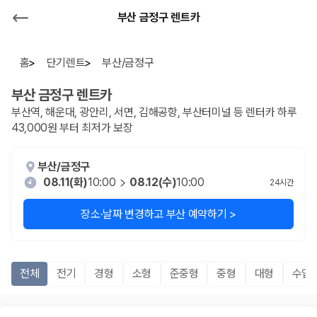
부산 금정구 렌트카
홈
단기렌트
부산/금정구
부산 금정구
렌트카
부산역, 해운대, 광안리, 서면, 김해공항, 부산터미널 등 렌터카 하루
43,000원 부터 최저가 보장
부산/금정구
08.11(화)
10:00
08.12(수)
10:00
24
시간
장소·날짜 변경하고 부산 예약하기 >
전체
전기
경형
소형
준중형
중형
대형
수입