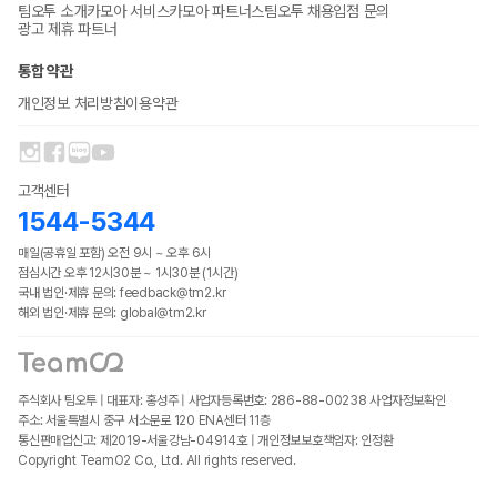
팀오투 소개
카모아 서비스
카모아 파트너스
팀오투 채용
입점 문의
광고 제휴 파트너
통합 약관
개인정보 처리방침
이용약관
고객센터
1544-5344
매일(공휴일 포함) 오전 9시 ~ 오후 6시
점심시간 오후 12시30분 ~ 1시30분 (1시간)
국내 법인·제휴 문의: feedback@tm2.kr
해외 법인·제휴 문의: global@tm2.kr
주식회사 팀오투 | 대표자: 홍성주 | 사업자등록번호: 286-88-00238
사업자정보확인
주소: 서울특별시 중구 서소문로 120 ENA센터 11층
통신판매업신고: 제2019-서울강남-04914호 | 개인정보보호책임자: 인정환
Copyright TeamO2 Co., Ltd. All rights reserved.