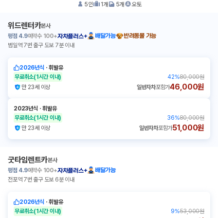
5
인
1
개
5
개
오토
위드렌터카
본사
평점
4.9
예약수
100+
배달가능
반려동물 가능
자차플러스+
범일역 7번 출구 도보 7분 이내
2026년식
ㆍ
휘발유
무료취소
(1시간 이내)
42
%
80,000원
46,000원
만 23세 이상
일반자차
포함가
2023년식
ㆍ
휘발유
무료취소
(1시간 이내)
36
%
80,000원
51,000원
만 23세 이상
일반자차
포함가
굿타임렌트카
본사
평점
4.9
예약수
100+
배달가능
자차플러스+
전포역 7번 출구 도보 6분 이내
2026년식
ㆍ
휘발유
무료취소
(1시간 이내)
9
%
53,000원