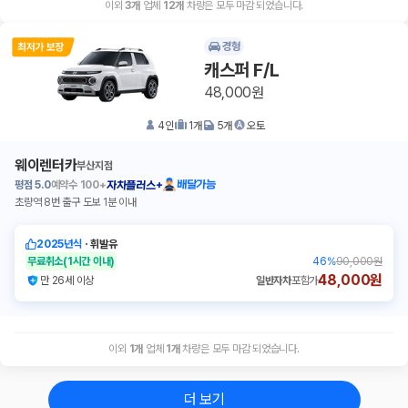
이외
3
개
업체
12
개
차량은 모두 마감 되었습니다.
경형
캐스퍼 F/L
48,000원
4
인
1
개
5
개
오토
웨이렌터카
부산지점
평점
5.0
예약수
100+
배달가능
자차플러스+
초량역 8번 출구 도보 1분 이내
2025년식
ㆍ
휘발유
무료취소
(1시간 이내)
46
%
90,000원
48,000원
만 26세 이상
일반자차
포함가
이외
1
개
업체
1
개
차량은 모두 마감 되었습니다.
더 보기