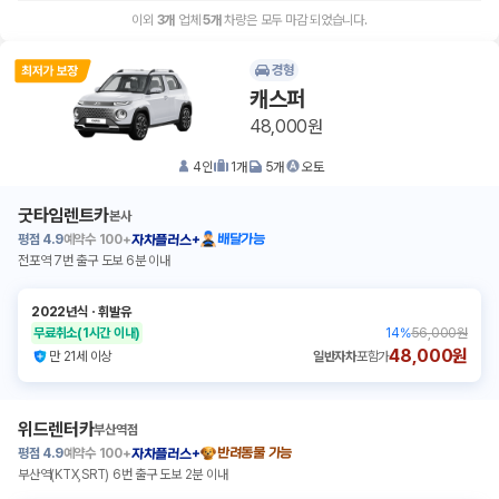
이외
3
개
업체
5
개
차량은 모두 마감 되었습니다.
경형
캐스퍼
48,000원
4
인
1
개
5
개
오토
굿타임렌트카
본사
평점
4.9
예약수
100+
배달가능
자차플러스+
전포역 7번 출구 도보 6분 이내
2022년식
ㆍ
휘발유
무료취소
(1시간 이내)
14
%
56,000원
48,000원
만 21세 이상
일반자차
포함가
위드렌터카
부산역점
평점
4.9
예약수
100+
반려동물 가능
자차플러스+
부산역(KTX,SRT) 6번 출구 도보 2분 이내