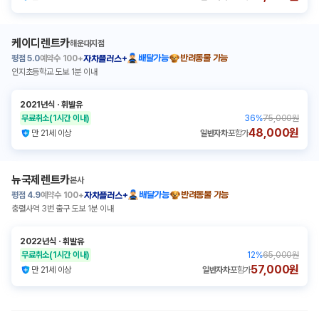
케이디렌트카
해운대지점
평점
5.0
예약수
100+
배달가능
반려동물 가능
자차플러스+
인지초등학교 도보 1분 이내
2021년식
ㆍ
휘발유
무료취소
(1시간 이내)
36
%
75,000원
48,000원
만 21세 이상
일반자차
포함가
뉴국제렌트카
본사
평점
4.9
예약수
100+
배달가능
반려동물 가능
자차플러스+
충렬사역 3번 출구 도보 1분 이내
2022년식
ㆍ
휘발유
무료취소
(1시간 이내)
12
%
65,000원
57,000원
만 21세 이상
일반자차
포함가