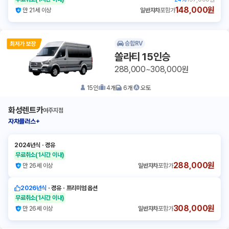
148,000원
만 21세 이상
일반자차
포함가
승합RV
쏠라티 15인승
288,000~308,000원
15
인
4
개
6
개
오토
화성렌트카
여주지점
자차플러스+
2024년식
ㆍ
경유
무료취소
(1시간 이내)
288,000원
만 26세 이상
일반자차
포함가
2026년식
ㆍ
경유
ㆍ
프리미엄 옵션
무료취소
(1시간 이내)
308,000원
만 26세 이상
일반자차
포함가