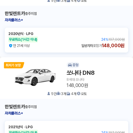
5
인
3
개
4
개
오토
한빛렌트카
충주지점
자차플러스+
2020년식
ㆍ
LPG
무료취소
(1시간 이내)
24
%
197,000원
148,000원
만 21세 이상
일반자차
포함가
중형
쏘나타 DN8
8세대 쏘나타
148,000원
5
인
3
개
4
개
오토
한빛렌트카
충주지점
자차플러스+
2021년식
ㆍ
LPG
무료취소
(1시간 이내)
24
%
197,000원