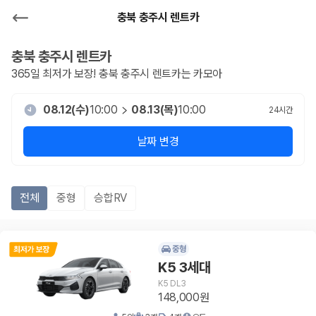
충북 충주시 렌트카
충북 충주시
렌트카
365일 최저가 보장!
충북 충주시
렌트카는 카모아
08.12(수)
10:00
08.13(목)
10:00
24
시간
날짜 변경
전체
중형
승합RV
중형
K5 3세대
K5 DL3
148,000원