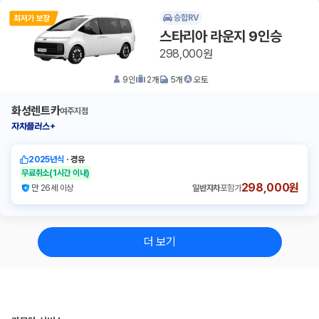
승합RV
스타리아 라운지 9인승
298,000원
9
인
2
개
5
개
오토
화성렌트카
여주지점
자차플러스+
2025년식
ㆍ
경유
무료취소
(1시간 이내)
298,000원
만 26세 이상
일반자차
포함가
더 보기