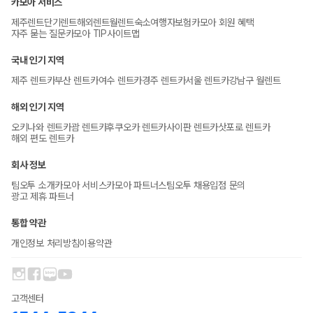
카모아 서비스
제주렌트
단기렌트
해외렌트
월렌트
숙소
여행자보험
카모아 회원 혜택
자주 묻는 질문
카모아 TIP
사이트맵
국내 인기 지역
제주 렌트카
부산 렌트카
여수 렌트카
경주 렌트카
서울 렌트카
강남구 월렌트
해외 인기 지역
오키나와 렌트카
괌 렌트카
후쿠오카 렌트카
사이판 렌트카
삿포로 렌트카
해외 편도 렌트카
회사 정보
팀오투 소개
카모아 서비스
카모아 파트너스
팀오투 채용
입점 문의
광고 제휴 파트너
통합 약관
개인정보 처리방침
이용약관
고객센터