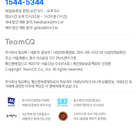
1544-5344
매일(공휴일 포함) 오전 9시 ~ 오후 6시
점심시간 오후 12시30분 ~ 1시30분 (1시간)
국내 법인·제휴 문의: feedback@tm2.kr
해외 법인·제휴 문의: global@tm2.kr
주식회사 팀오투 | 대표자: 홍성주 | 사업자등록번호: 286-88-00238
사업자정보확인
주소: 서울특별시 중구 서소문로 120 ENA센터 11층
통신판매업신고: 제2019-서울강남-04914호 | 개인정보보호책임자: 인정환
Copyright TeamO2 Co., Ltd. All rights reserved.
주식회사 팀오투는 통신판매중개자로서 카모아의 거래당사자가 아니며 상품정보, 거래조건 및
거래에 관련한 의무와 책임은 각 판매자에게 있습니다.