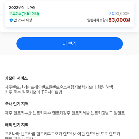
2022년식
ㆍ
LPG
무료취소
(1시간 이내)
7
%
90,000원
83,000원
만 26세 이상
일반자차
포함가
더 보기
카모아 서비스
제주렌트
단기렌트
해외렌트
월렌트
숙소
여행자보험
카모아 회원 혜택
자주 묻는 질문
카모아 TIP
사이트맵
국내 인기 지역
제주 렌트카
부산 렌트카
여수 렌트카
경주 렌트카
서울 렌트카
강남구 월렌트
해외 인기 지역
오키나와 렌트카
괌 렌트카
후쿠오카 렌트카
사이판 렌트카
삿포로 렌트카
해외 편도 렌트카