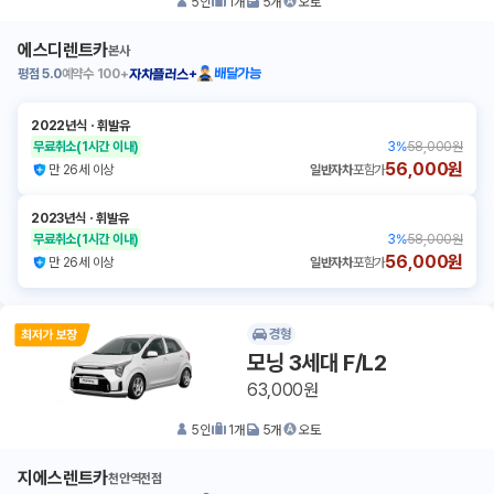
5
인
1
개
5
개
오토
에스디렌트카
본사
평점
5.0
예약수
100+
배달가능
자차플러스+
2022년식
ㆍ
휘발유
무료취소
(1시간 이내)
3
%
58,000원
56,000원
만 26세 이상
일반자차
포함가
2023년식
ㆍ
휘발유
무료취소
(1시간 이내)
3
%
58,000원
56,000원
만 26세 이상
일반자차
포함가
경형
모닝 3세대 F/L2
63,000원
5
인
1
개
5
개
오토
지에스렌트카
천안역전점