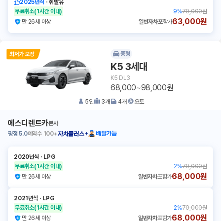
2025년식
ㆍ
휘발유
무료취소
(1시간 이내)
9
%
70,000원
63,000원
만 26세 이상
일반자차
포함가
중형
K5 3세대
K5 DL3
68,000~98,000원
5
인
3
개
4
개
오토
에스디렌트카
본사
평점
5.0
예약수
100+
배달가능
자차플러스+
2020년식
ㆍ
LPG
무료취소
(1시간 이내)
2
%
70,000원
68,000원
만 26세 이상
일반자차
포함가
2021년식
ㆍ
LPG
무료취소
(1시간 이내)
2
%
70,000원
68,000원
만 26세 이상
일반자차
포함가