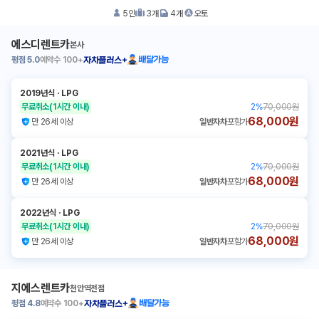
5
인
3
개
4
개
오토
에스디렌트카
본사
평점
5.0
예약수
100+
배달가능
자차플러스+
2019년식
ㆍ
LPG
무료취소
(1시간 이내)
2
%
70,000원
68,000원
만 26세 이상
일반자차
포함가
2021년식
ㆍ
LPG
무료취소
(1시간 이내)
2
%
70,000원
68,000원
만 26세 이상
일반자차
포함가
2022년식
ㆍ
LPG
무료취소
(1시간 이내)
2
%
70,000원
68,000원
만 26세 이상
일반자차
포함가
지에스렌트카
천안역전점
평점
4.8
예약수
100+
배달가능
자차플러스+