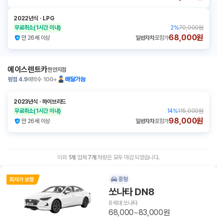
2022년식
ㆍ
LPG
무료취소
(1시간 이내)
2
%
70,000원
68,000원
만 26세 이상
일반자차
포함가
에이스렌트카
천안지점
평점
4.9
예약수
100+
배달가능
2023년식
ㆍ
하이브리드
무료취소
(1시간 이내)
14
%
115,000원
98,000원
만 26세 이상
일반자차
포함가
이외
1
개
업체
7
개
차량은 모두 마감 되었습니다.
중형
쏘나타 DN8
8세대 쏘나타
68,000~83,000원