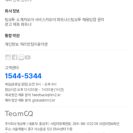
회사 정보
팀오투 소개
카모아 서비스
카모아 파트너스
팀오투 채용
입점 문의
광고 제휴 파트너
통합 약관
개인정보 처리방침
이용약관
고객센터
1544-5344
매일(공휴일 포함) 오전 9시 ~ 오후 6시
점심시간 오후 12시30분 ~ 1시30분 (1시간)
국내 법인·제휴 문의: feedback@tm2.kr
해외 법인·제휴 문의: global@tm2.kr
주식회사 팀오투 | 대표자: 홍성주 | 사업자등록번호: 286-88-00238
사업자정보확인
주소: 서울특별시 중구 서소문로 120 ENA센터 11층