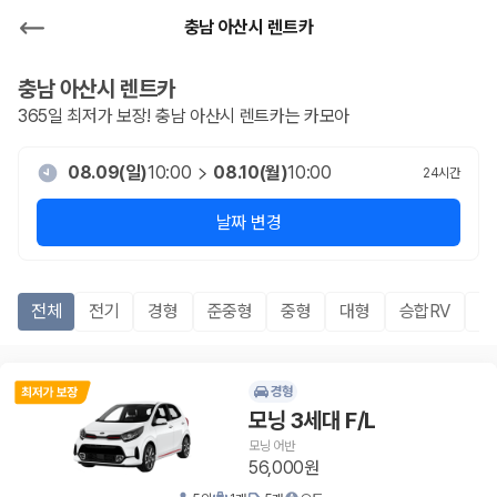
충남 아산시 렌트카
충남 아산시
렌트카
365일 최저가 보장!
충남 아산시
렌트카는 카모아
08.09(일)
10:00
08.10(월)
10:00
24
시간
날짜 변경
전체
전기
경형
준중형
중형
대형
승합RV
S
경형
모닝 3세대 F/L
모닝 어반
56,000원