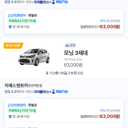
평점
4.8
예약수
100+
배달가능
자차플러스+
2025년식
ㆍ
휘발유
무료취소
(1시간 이내)
9
%
70,000원
63,000원
만 26세 이상
일반자차
포함가
경형
모닝 3세대
All New 모닝
63,000원
5
인
1
개
5
개
오토
지에스렌트카
천안역전점
평점
4.8
예약수
100+
배달가능
자차플러스+
2025년식
ㆍ
휘발유
무료취소
(1시간 이내)
9
%
70,000원
63,000원
만 26세 이상
일반자차
포함가