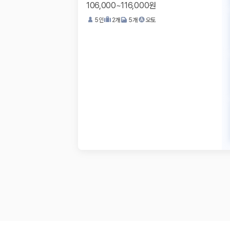
106,000~116,000원
5
인
2
개
5
개
오토