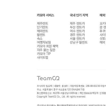
카모아 서비스
국내 인기 지역
해외
제주렌트
제주 렌트카
오키
단기렌트
부산 렌트카
괌 
해외렌트
여수 렌트카
후쿠
월렌트
경주 렌트카
사이
숙소
서울 렌트카
삿포
여행자보험
강남구 월렌트
해외
카모아 회원 혜택
자주 묻는 질문
카모아 TIP
사이트맵
주식회사 팀오투 | 대표자: 홍성주 | 사업자등록번호: 286-88-00238
사업
주소: 서울특별시 중구 서소문로 120 ENA센터 11층
통신판매업신고: 제2019-서울강남-04914호 | 개인정보보호책임자: 인정환
Copyright TeamO2 Co., Ltd. All rights reserved.
주식회사 팀오투는 통신판매중개자로서 카모아의 거래당사자가 아니며