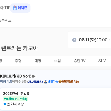
아 TIP
혜택존
일본렌트
08.11(화)
10:00
렌트카는 카모아
형
중형
대형
수입
승합RV
SUV
KB렌트카(KB No.1)
본사
평점
4.9
예약수
50+
배달가능
반려동물 가능
자차플러스+
2023년식
ㆍ
휘발유
무료취소
(1시간 이내)
만 21세 이상