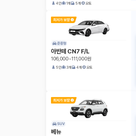
4
인
1
개
5
개
오토
준중형
아반떼 CN7 F/L
106,000~111,000원
5
인
3
개
4
개
오토
SUV
베뉴