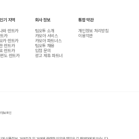
 인기 지역
회사 정보
통합 약관
나와 렌트카
팀오투 소개
개인정보 처리방침
렌트카
카모아 서비스
이용약관
오카 렌트카
카모아 파트너스
판 렌트카
팀오투 채용
로 렌트카
입점 문의
 편도 렌트카
광고 제휴 파트너
자정보확인
 상품정보, 거래조건 및 거래에 관련한 의무와 책임은 각 판매자에게 있습니다.