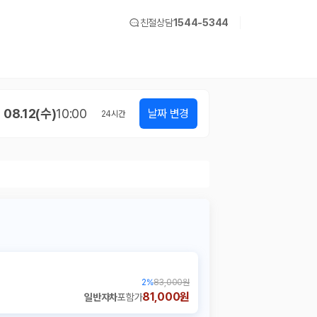
친절상담
1544-5344
08.12(수)
10:00
날짜 변경
24
시간
2
%
83,000원
81,000원
일반자차
포함가