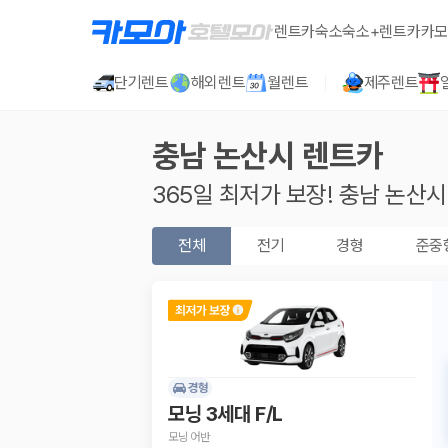
렌트카
숙소
숙소+렌트카
카모
단기렌트
해외렌트
월렌트
제주렌트
충남 논산시
렌트카
365일 최저가 보장!
충남 논산시
전체
전기
경형
준중
경형
모닝 3세대 F/L
모닝 어반