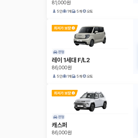
81,000원
5
인
1
개
5
개
오토
경형
레이 1세대 F/L2
86,000원
5
인
1
개
5
개
오토
경형
캐스퍼
86,000원