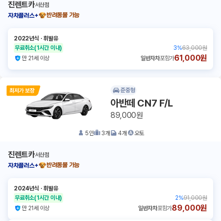
진렌트카
서산점
반려동물 가능
자차플러스+
2022년식
ㆍ
휘발유
무료취소
(1시간 이내)
3
%
63,000원
61,000원
만 21세 이상
일반자차
포함가
준중형
아반떼 CN7 F/L
89,000원
5
인
3
개
4
개
오토
진렌트카
서산점
반려동물 가능
자차플러스+
2024년식
ㆍ
휘발유
무료취소
(1시간 이내)
2
%
91,000원
89,000원
만 21세 이상
일반자차
포함가