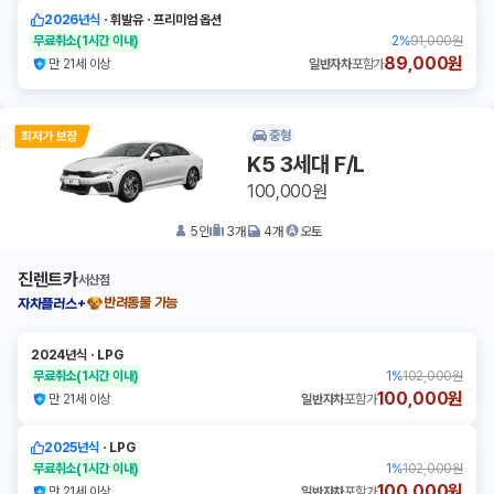
2026년식
ㆍ
휘발유
ㆍ
프리미엄 옵션
무료취소
(1시간 이내)
2
%
91,000원
89,000원
만 21세 이상
일반자차
포함가
중형
K5 3세대 F/L
100,000원
5
인
3
개
4
개
오토
진렌트카
서산점
반려동물 가능
자차플러스+
2024년식
ㆍ
LPG
무료취소
(1시간 이내)
1
%
102,000원
100,000원
만 21세 이상
일반자차
포함가
2025년식
ㆍ
LPG
무료취소
(1시간 이내)
1
%
102,000원
100,000원
만 21세 이상
일반자차
포함가