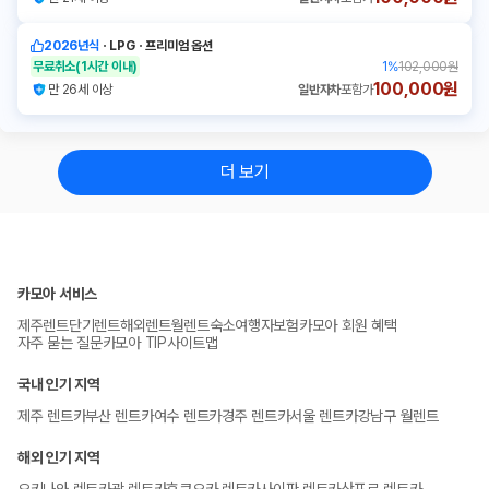
2026년식
ㆍ
LPG
ㆍ
프리미엄 옵션
무료취소
(1시간 이내)
1
%
102,000원
100,000원
만 26세 이상
일반자차
포함가
더 보기
카모아 서비스
제주렌트
단기렌트
해외렌트
월렌트
숙소
여행자보험
카모아 회원 혜택
자주 묻는 질문
카모아 TIP
사이트맵
국내 인기 지역
제주 렌트카
부산 렌트카
여수 렌트카
경주 렌트카
서울 렌트카
강남구 월렌트
해외 인기 지역