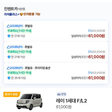
진렌트카
서산점
반려동물 가능
자차플러스+
2026년식
ㆍ
휘발유
무료취소
(1시간 이내)
3
%
63,000원
61,000원
만 21세 이상
일반자차
포함가
2025년식
ㆍ
휘발유
무료취소
(1시간 이내)
3
%
63,000원
61,000원
만 21세 이상
일반자차
포함가
2026년식
ㆍ
휘발유
ㆍ
프리미엄 옵션
무료취소
(1시간 이내)
3
%
63,000원
61,000원
만 26세 이상
일반자차
포함가
경형
레이 1세대 F/L2
61,000원