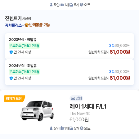
5
인
1
개
5
개
오토
진렌트카
서산점
반려동물 가능
자차플러스+
2023년식
ㆍ
휘발유
무료취소
(1시간 이내)
3
%
63,000원
61,000원
만 21세 이상
일반자차
포함가
2024년식
ㆍ
휘발유
무료취소
(1시간 이내)
3
%
63,000원
61,000원
만 21세 이상
일반자차
포함가
경형
레이 1세대 F/L1
The New 레이
61,000원
5
인
1
개
5
개
오토