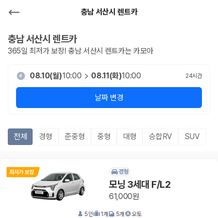
충남 서산시 렌트카
충남 서산시
렌트카
365일 최저가 보장!
충남 서산시
렌트카는 카모아
08.10(월)
10:00
08.11(화)
10:00
24
시간
날짜 변경
전체
경형
준중형
중형
대형
승합RV
SUV
경형
모닝 3세대 F/L2
61,000원
5
인
1
개
5
개
오토