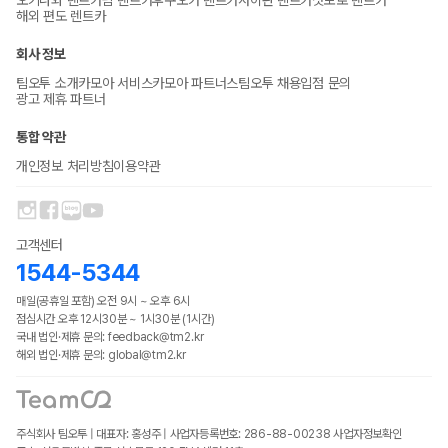
오키나와 렌트카
괌 렌트카
후쿠오카 렌트카
사이판 렌트카
삿포로 렌트카
해외 편도 렌트카
회사 정보
팀오투 소개
카모아 서비스
카모아 파트너스
팀오투 채용
입점 문의
광고 제휴 파트너
통합 약관
개인정보 처리방침
이용약관
고객센터
1544-5344
매일(공휴일 포함) 오전 9시 ~ 오후 6시
점심시간 오후 12시30분 ~ 1시30분 (1시간)
국내 법인·제휴 문의: feedback@tm2.kr
해외 법인·제휴 문의: global@tm2.kr
주식회사 팀오투 | 대표자: 홍성주 | 사업자등록번호: 286-88-00238
사업자정보확인