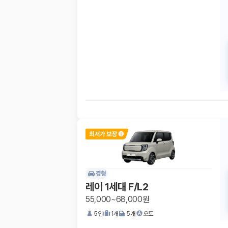
경형
레이 1세대 F/L2
55,000~68,000원
5
인
1
개
5
개
오토