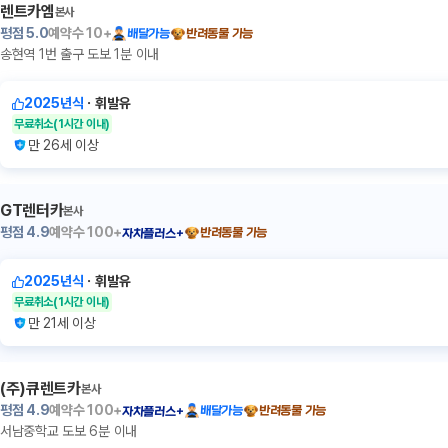
렌트카엠
본사
평점
5.0
예약수
10+
배달가능
반려동물 가능
송현역 1번 출구 도보 1분 이내
2025년식
ㆍ
휘발유
무료취소
(1시간 이내)
만 26세 이상
GT렌터카
본사
평점
4.9
예약수
100+
반려동물 가능
자차플러스+
2025년식
ㆍ
휘발유
무료취소
(1시간 이내)
만 21세 이상
(주)큐렌트카
본사
평점
4.9
예약수
100+
배달가능
반려동물 가능
자차플러스+
서남중학교 도보 6분 이내