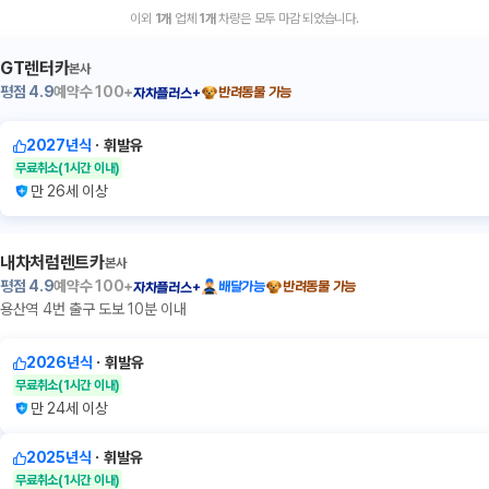
이외
1
개
업체
1
개
차량은 모두 마감 되었습니다.
GT렌터카
본사
평점
4.9
예약수
100+
반려동물 가능
자차플러스+
2027년식
ㆍ
휘발유
무료취소
(1시간 이내)
만 26세 이상
내차처럼렌트카
본사
평점
4.9
예약수
100+
배달가능
반려동물 가능
자차플러스+
용산역 4번 출구 도보 10분 이내
2026년식
ㆍ
휘발유
무료취소
(1시간 이내)
만 24세 이상
2025년식
ㆍ
휘발유
무료취소
(1시간 이내)