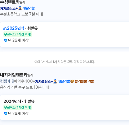
수성렌트카
본사
배달가능
자차플러스+
수성초등학교 도보 7분 이내
2025년식
ㆍ
휘발유
무료취소
(1시간 이내)
만 26세 이상
이외
1
개
업체
1
개
차량은 모두 마감 되었습니다.
내차처럼렌트카
본사
평점
4.9
예약수
100+
배달가능
반려동물 가능
자차플러스+
용산역 4번 출구 도보 10분 이내
2024년식
ㆍ
휘발유
무료취소
(1시간 이내)
만 26세 이상