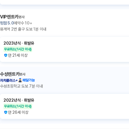
VIP렌트카
본사
평점
5.0
예약수
10+
용계역 2번 출구 도보 1분 이내
2023년식
ㆍ
휘발유
무료취소
(1시간 이내)
만 21세 이상
수성렌트카
본사
배달가능
자차플러스+
수성초등학교 도보 7분 이내
2022년식
ㆍ
휘발유
무료취소
(1시간 이내)
만 26세 이상