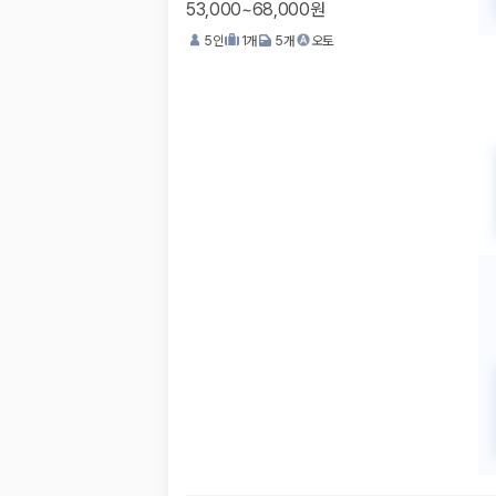
53,000~68,000원
5
인
1
개
5
개
오토