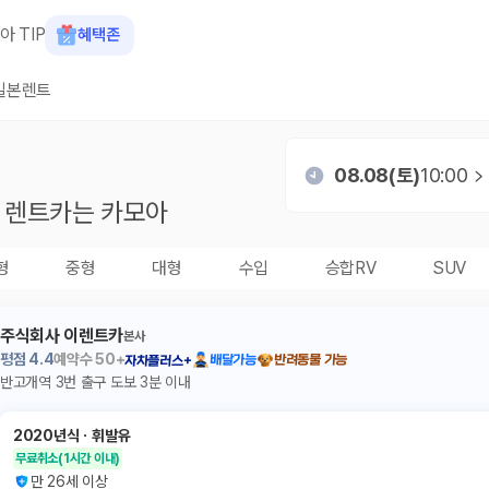
아 TIP
혜택존
일본렌트
08.08(토)
10:00
렌트카는 카모아
형
중형
대형
수입
승합RV
SUV
주식회사 이렌트카
본사
평점
4.4
예약수
50+
배달가능
반려동물 가능
자차플러스+
반고개역 3번 출구 도보 3분 이내
2020년식
ㆍ
휘발유
무료취소
(1시간 이내)
만 26세 이상