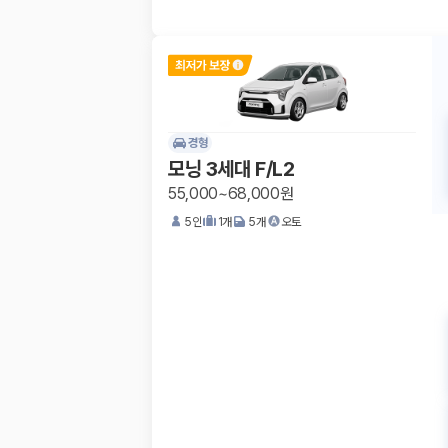
경형
모닝 3세대 F/L2
55,000~68,000원
5
인
1
개
5
개
오토