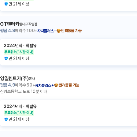
만 21세 이상
GT렌터카
동대구직영점
평점
4.8
예약수
100+
반려동물 가능
자차플러스+
2024년식
ㆍ
휘발유
무료취소
(1시간 이내)
만 21세 이상
영일렌트카(주)
본사
평점
4.9
예약수
50+
반려동물 가능
자차플러스+
신암초등학교 도보 10분 이내
2024년식
ㆍ
휘발유
무료취소
(1시간 이내)
만 21세 이상