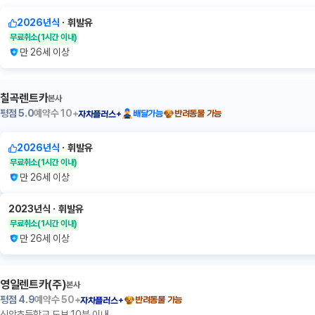
2026년식
ㆍ
휘발유
무료취소
(1시간 이내)
만 26세 이상
칠곡렌트카
본사
평점
5.0
예약수
10+
배달가능
반려동물 가능
자차플러스+
2026년식
ㆍ
휘발유
무료취소
(1시간 이내)
만 26세 이상
2023년식
ㆍ
휘발유
무료취소
(1시간 이내)
만 26세 이상
영일렌트카(주)
본사
평점
4.9
예약수
50+
반려동물 가능
자차플러스+
신암초등학교 도보 10분 이내