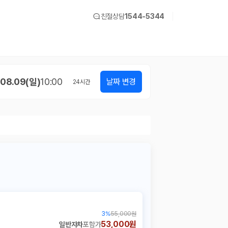
친절상담
1544-5344
08.09(일)
10:00
날짜 변경
24
시간
3
%
55,000원
53,000원
일반자차
포함가