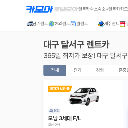
렌트카
숙소
숙소+렌트카
카모
단기렌트
해외렌트
월렌트
제주렌트
대구 달서구
렌트카
365일 최저가 보장!
대구 달서구
전체
전기
경형
준중
경형
모닝 3세대 F/L
모닝 어반