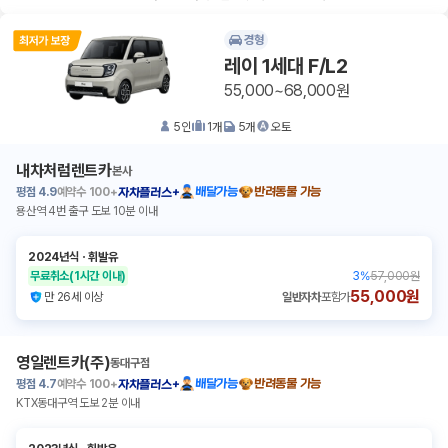
경형
레이 1세대 F/L2
55,000~68,000원
5
인
1
개
5
개
오토
내차처럼렌트카
본사
평점
4.9
예약수
100+
배달가능
반려동물 가능
자차플러스+
용산역 4번 출구 도보 10분 이내
2024년식
ㆍ
휘발유
무료취소
(1시간 이내)
3
%
57,000원
55,000원
만 26세 이상
일반자차
포함가
영일렌트카(주)
동대구점
평점
4.7
예약수
100+
배달가능
반려동물 가능
자차플러스+
KTX동대구역 도보 2분 이내