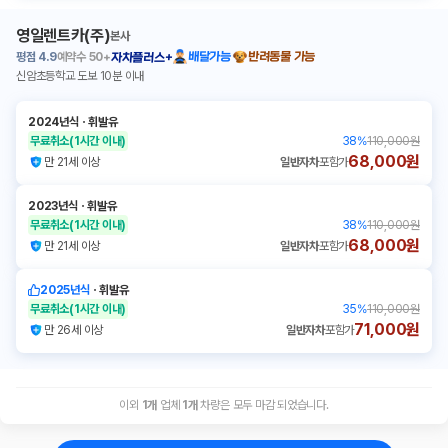
영일렌트카(주)
본사
평점
4.9
예약수
50+
배달가능
반려동물 가능
자차플러스+
신암초등학교 도보 10분 이내
2024년식
ㆍ
휘발유
무료취소
(1시간 이내)
38
%
110,000원
68,000원
만 21세 이상
일반자차
포함가
2023년식
ㆍ
휘발유
무료취소
(1시간 이내)
38
%
110,000원
68,000원
만 21세 이상
일반자차
포함가
2025년식
ㆍ
휘발유
무료취소
(1시간 이내)
35
%
110,000원
71,000원
만 26세 이상
일반자차
포함가
이외
1
개
업체
1
개
차량은 모두 마감 되었습니다.