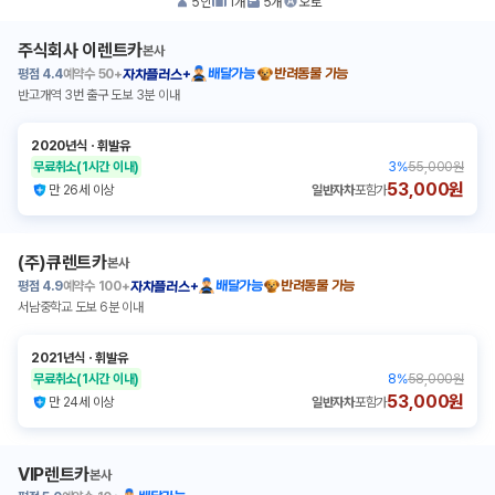
5
인
1
개
5
개
오토
주식회사 이렌트카
본사
평점
4.4
예약수
50+
배달가능
반려동물 가능
자차플러스+
반고개역 3번 출구 도보 3분 이내
2020년식
ㆍ
휘발유
무료취소
(1시간 이내)
3
%
55,000원
53,000원
만 26세 이상
일반자차
포함가
(주)큐렌트카
본사
평점
4.9
예약수
100+
배달가능
반려동물 가능
자차플러스+
서남중학교 도보 6분 이내
2021년식
ㆍ
휘발유
무료취소
(1시간 이내)
8
%
58,000원
53,000원
만 24세 이상
일반자차
포함가
VIP렌트카
본사