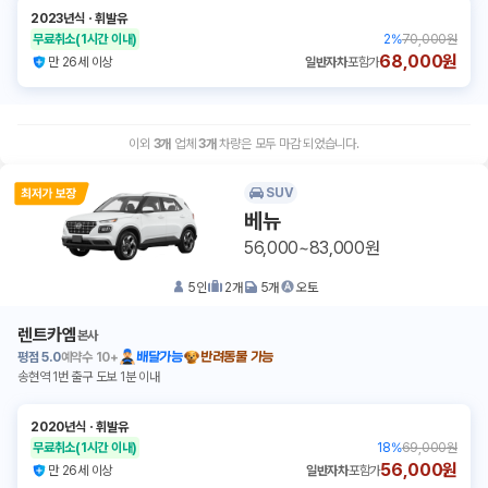
2023년식
ㆍ
휘발유
무료취소
(1시간 이내)
2
%
70,000원
68,000원
만 26세 이상
일반자차
포함가
이외
3
개
업체
3
개
차량은 모두 마감 되었습니다.
SUV
베뉴
56,000~83,000원
5
인
2
개
5
개
오토
렌트카엠
본사
평점
5.0
예약수
10+
배달가능
반려동물 가능
송현역 1번 출구 도보 1분 이내
2020년식
ㆍ
휘발유
무료취소
(1시간 이내)
18
%
69,000원
56,000원
만 26세 이상
일반자차
포함가