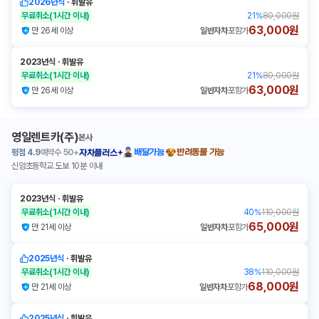
2026년식
ㆍ
휘발유
무료취소
(1시간 이내)
21
%
80,000원
63,000원
만 26세 이상
일반자차
포함가
2023년식
ㆍ
휘발유
무료취소
(1시간 이내)
21
%
80,000원
63,000원
만 26세 이상
일반자차
포함가
영일렌트카(주)
본사
평점
4.9
예약수
50+
배달가능
반려동물 가능
자차플러스+
신암초등학교 도보 10분 이내
2023년식
ㆍ
휘발유
무료취소
(1시간 이내)
40
%
110,000원
65,000원
만 21세 이상
일반자차
포함가
2025년식
ㆍ
휘발유
무료취소
(1시간 이내)
38
%
110,000원
68,000원
만 21세 이상
일반자차
포함가
2025년식
ㆍ
휘발유