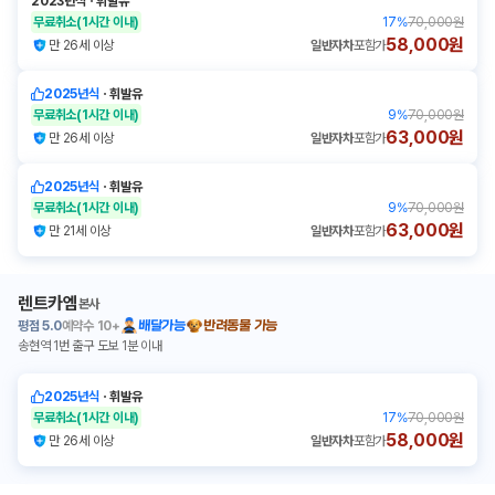
2023년식
ㆍ
휘발유
무료취소
(1시간 이내)
17
%
70,000원
58,000원
만 26세 이상
일반자차
포함가
2025년식
ㆍ
휘발유
무료취소
(1시간 이내)
9
%
70,000원
63,000원
만 26세 이상
일반자차
포함가
2025년식
ㆍ
휘발유
무료취소
(1시간 이내)
9
%
70,000원
63,000원
만 21세 이상
일반자차
포함가
렌트카엠
본사
평점
5.0
예약수
10+
배달가능
반려동물 가능
송현역 1번 출구 도보 1분 이내
2025년식
ㆍ
휘발유
무료취소
(1시간 이내)
17
%
70,000원
58,000원
만 26세 이상
일반자차
포함가