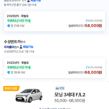
평점
5.0
예약수
10+
배달가능
용계역 2번 출구 도보 1분 이내
2023년식
ㆍ
휘발유
무료취소
(1시간 이내)
3
%
60,000원
58,000원
만 21세 이상
일반자차
포함가
수성렌트카
본사
배달가능
자차플러스+
수성초등학교 도보 7분 이내
2022년식
ㆍ
휘발유
무료취소
(1시간 이내)
2
%
70,000원
68,000원
만 26세 이상
일반자차
포함가
경형
모닝 3세대 F/L2
55,000~68,000원