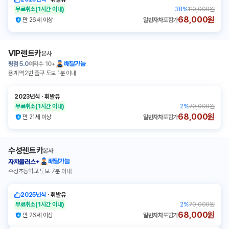
무료취소
(1시간 이내)
38
%
110,000원
68,000원
만 26세 이상
일반자차
포함가
VIP렌트카
본사
평점
5.0
예약수
10+
배달가능
용계역 2번 출구 도보 1분 이내
2023년식
ㆍ
휘발유
무료취소
(1시간 이내)
2
%
70,000원
68,000원
만 21세 이상
일반자차
포함가
수성렌트카
본사
배달가능
자차플러스+
수성초등학교 도보 7분 이내
2025년식
ㆍ
휘발유
무료취소
(1시간 이내)
2
%
70,000원
68,000원
만 26세 이상
일반자차
포함가