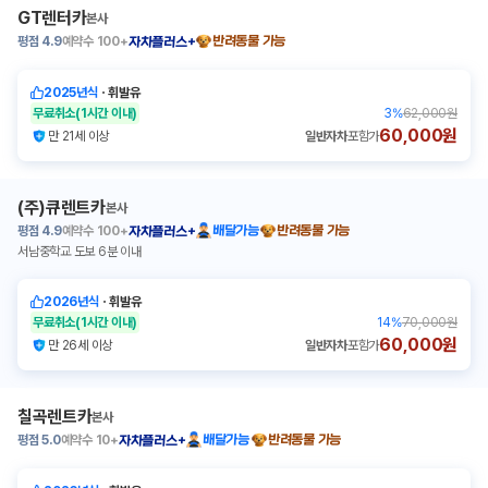
GT렌터카
본사
평점
4.9
예약수
100+
반려동물 가능
자차플러스+
2025년식
ㆍ
휘발유
무료취소
(1시간 이내)
3
%
62,000원
60,000원
만 21세 이상
일반자차
포함가
(주)큐렌트카
본사
평점
4.9
예약수
100+
배달가능
반려동물 가능
자차플러스+
서남중학교 도보 6분 이내
2026년식
ㆍ
휘발유
무료취소
(1시간 이내)
14
%
70,000원
60,000원
만 26세 이상
일반자차
포함가
칠곡렌트카
본사
평점
5.0
예약수
10+
배달가능
반려동물 가능
자차플러스+