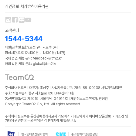
개인정보 처리방침
이용약관
고객센터
1544-5344
매일(공휴일 포함) 오전 9시 ~ 오후 6시
점심시간 오후 12시30분 ~ 1시30분 (1시간)
국내 법인·제휴 문의: feedback@tm2.kr
해외 법인·제휴 문의: global@tm2.kr
주식회사 팀오투 | 대표자: 홍성주 | 사업자등록번호: 286-88-00238
사업자정보확인
주소: 서울특별시 중구 서소문로 120 ENA센터 11층
통신판매업신고: 제2019-서울강남-04914호 | 개인정보보호책임자: 인정환
Copyright TeamO2 Co., Ltd. All rights reserved.
주식회사 팀오투는 통신판매중개자로서 카모아의 거래당사자가 아니며 상품정보, 거래조건 및
거래에 관련한 의무와 책임은 각 판매자에게 있습니다.