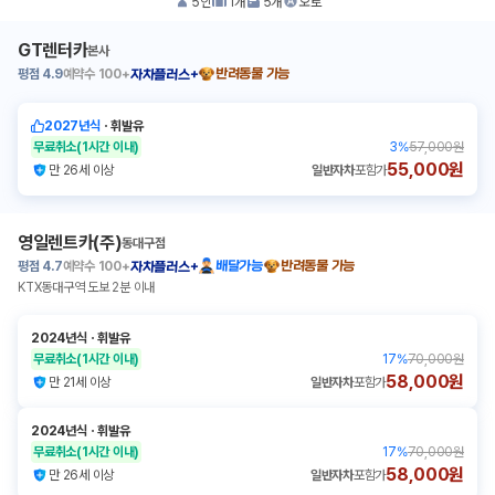
5
인
1
개
5
개
오토
GT렌터카
본사
평점
4.9
예약수
100+
반려동물 가능
자차플러스+
2027년식
ㆍ
휘발유
무료취소
(1시간 이내)
3
%
57,000원
55,000원
만 26세 이상
일반자차
포함가
영일렌트카(주)
동대구점
평점
4.7
예약수
100+
배달가능
반려동물 가능
자차플러스+
KTX동대구역 도보 2분 이내
2024년식
ㆍ
휘발유
무료취소
(1시간 이내)
17
%
70,000원
58,000원
만 21세 이상
일반자차
포함가
2024년식
ㆍ
휘발유
무료취소
(1시간 이내)
17
%
70,000원
58,000원
만 26세 이상
일반자차
포함가