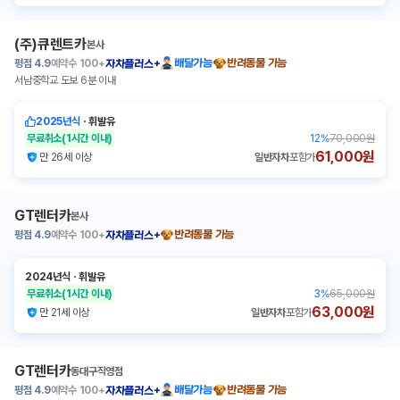
(주)큐렌트카
본사
평점
4.9
예약수
100+
배달가능
반려동물 가능
자차플러스+
서남중학교 도보 6분 이내
2025년식
ㆍ
휘발유
무료취소
(1시간 이내)
12
%
70,000원
61,000원
만 26세 이상
일반자차
포함가
GT렌터카
본사
평점
4.9
예약수
100+
반려동물 가능
자차플러스+
2024년식
ㆍ
휘발유
무료취소
(1시간 이내)
3
%
65,000원
63,000원
만 21세 이상
일반자차
포함가
GT렌터카
동대구직영점
평점
4.9
예약수
100+
배달가능
반려동물 가능
자차플러스+