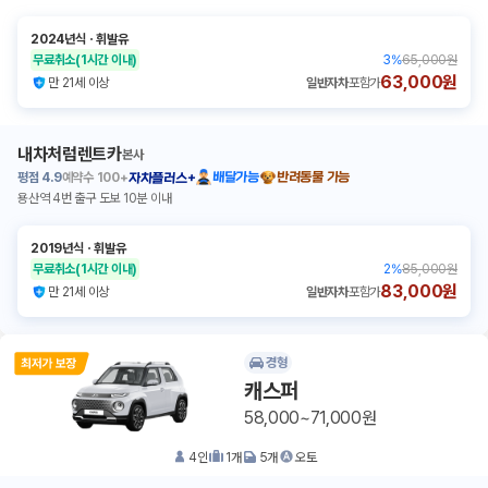
2024년식
ㆍ
휘발유
무료취소
(1시간 이내)
3
%
65,000원
63,000원
만 21세 이상
일반자차
포함가
내차처럼렌트카
본사
평점
4.9
예약수
100+
배달가능
반려동물 가능
자차플러스+
용산역 4번 출구 도보 10분 이내
2019년식
ㆍ
휘발유
무료취소
(1시간 이내)
2
%
85,000원
83,000원
만 21세 이상
일반자차
포함가
경형
캐스퍼
58,000~71,000원
4
인
1
개
5
개
오토