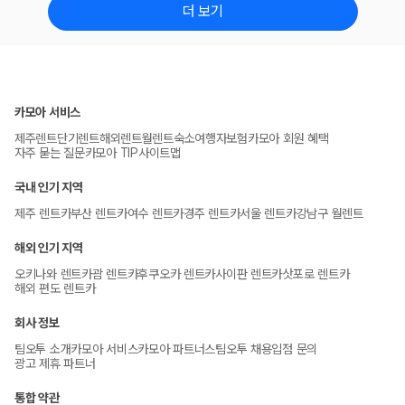
더 보기
카모아 서비스
제주렌트
단기렌트
해외렌트
월렌트
숙소
여행자보험
카모아 회원 혜택
자주 묻는 질문
카모아 TIP
사이트맵
국내 인기 지역
제주 렌트카
부산 렌트카
여수 렌트카
경주 렌트카
서울 렌트카
강남구 월렌트
해외 인기 지역
오키나와 렌트카
괌 렌트카
후쿠오카 렌트카
사이판 렌트카
삿포로 렌트카
해외 편도 렌트카
회사 정보
팀오투 소개
카모아 서비스
카모아 파트너스
팀오투 채용
입점 문의
광고 제휴 파트너
통합 약관