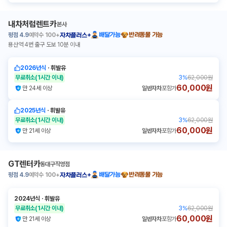
내차처럼렌트카
본사
평점
4.9
예약수
100+
배달가능
반려동물 가능
자차플러스+
용산역 4번 출구 도보 10분 이내
2026년식
ㆍ
휘발유
무료취소
(1시간 이내)
3
%
62,000원
60,000원
만 24세 이상
일반자차
포함가
2025년식
ㆍ
휘발유
무료취소
(1시간 이내)
3
%
62,000원
60,000원
만 21세 이상
일반자차
포함가
GT렌터카
동대구직영점
평점
4.9
예약수
100+
배달가능
반려동물 가능
자차플러스+
2024년식
ㆍ
휘발유
무료취소
(1시간 이내)
3
%
62,000원
60,000원
만 21세 이상
일반자차
포함가