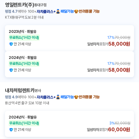
영일렌트카(주)
동대구점
평점
4.7
예약수
100+
배달가능
반려동물 가능
자차플러스+
KTX동대구역 도보 2분 이내
2023년식
ㆍ
휘발유
무료취소
(1시간 이내)
17
%
70,000원
58,000원
만 21세 이상
일반자차
포함가
2024년식
ㆍ
휘발유
무료취소
(1시간 이내)
17
%
70,000원
58,000원
만 21세 이상
일반자차
포함가
내차처럼렌트카
본사
평점
4.9
예약수
100+
배달가능
반려동물 가능
자차플러스+
용산역 4번 출구 도보 10분 이내
2024년식
ㆍ
휘발유
무료취소
(1시간 이내)
3
%
62,000원
60,000원
만 21세 이상
일반자차
포함가