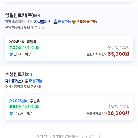
영일렌트카(주)
본사
평점
4.9
예약수
50+
배달가능
반려동물 가능
자차플러스+
신암초등학교 도보 10분 이내
2024년식
ㆍ
휘발유
무료취소
(1시간 이내)
40
%
110,000원
65,000원
만 21세 이상
일반자차
포함가
수성렌트카
본사
배달가능
자차플러스+
수성초등학교 도보 7분 이내
2025년식
ㆍ
휘발유
무료취소
(1시간 이내)
2
%
70,000원
68,000원
만 26세 이상
일반자차
포함가
이외
1
개
업체
1
개
차량은 모두 마감 되었습니다.