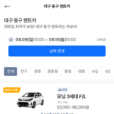
대구 동구 렌트카
대구 동구
렌트카
365일 최저가 보장!
대구 동구
렌트카는 카모아
08.09(일)
10:00
08.10(월)
10:00
24
시간
날짜 변경
전체
전기
경형
준중형
중형
대형
수입
승합R
경형
모닝 3세대 F/L
모닝 어반
53,000~68,000원