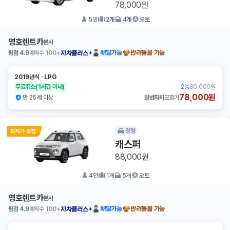
78,000원
5
인
2
개
4
개
오토
영호렌트카
본사
평점
4.9
예약수
100+
배달가능
반려동물 가능
자차플러스+
2019년식
ㆍ
LPG
무료취소
(1시간 이내)
2
%
80,000원
78,000원
만 26세 이상
일반자차
포함가
경형
캐스퍼
88,000원
4
인
1
개
5
개
오토
영호렌트카
본사
평점
4.9
예약수
100+
배달가능
반려동물 가능
자차플러스+