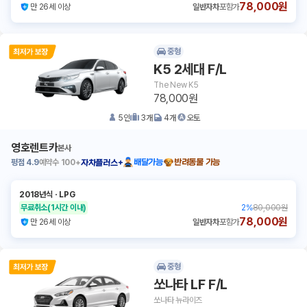
78,000원
만 26세 이상
일반자차
포함가
중형
K5 2세대 F/L
The New K5
78,000원
5
인
3
개
4
개
오토
영호렌트카
본사
평점
4.9
예약수
100+
배달가능
반려동물 가능
자차플러스+
2018년식
ㆍ
LPG
무료취소
(1시간 이내)
2
%
80,000원
78,000원
만 26세 이상
일반자차
포함가
중형
쏘나타 LF F/L
쏘나타 뉴라이즈