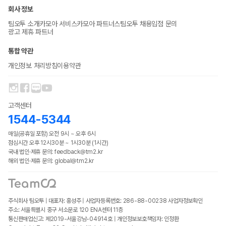
회사 정보
팀오투 소개
카모아 서비스
카모아 파트너스
팀오투 채용
입점 문의
광고 제휴 파트너
통합 약관
개인정보 처리방침
이용약관
고객센터
1544-5344
매일(공휴일 포함) 오전 9시 ~ 오후 6시
점심시간 오후 12시30분 ~ 1시30분 (1시간)
국내 법인·제휴 문의: feedback@tm2.kr
해외 법인·제휴 문의: global@tm2.kr
주식회사 팀오투 | 대표자: 홍성주 | 사업자등록번호: 286-88-00238
사업자정보확인
주소: 서울특별시 중구 서소문로 120 ENA센터 11층
통신판매업신고: 제2019-서울강남-04914호 | 개인정보보호책임자: 인정환