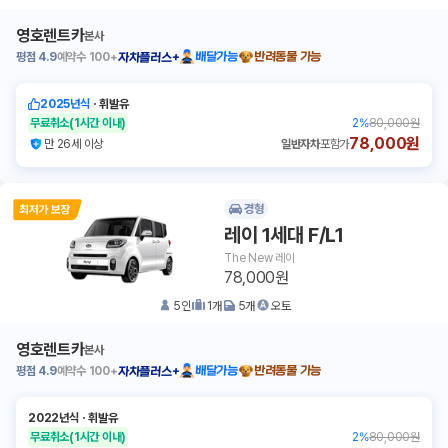
영호렌트카
본사
평점
4.9
예약수
100+
배달가능
반려동물 가능
자차플러스+
2025년식
ㆍ
휘발유
무료취소
(1시간 이내)
2
%
80,000원
78,000원
만 26세 이상
일반자차
포함가
경형
레이 1세대 F/L1
The New 레이
78,000원
5
인
1
개
5
개
오토
영호렌트카
본사
평점
4.9
예약수
100+
배달가능
반려동물 가능
자차플러스+
2022년식
ㆍ
휘발유
무료취소
(1시간 이내)
2
%
80,000원