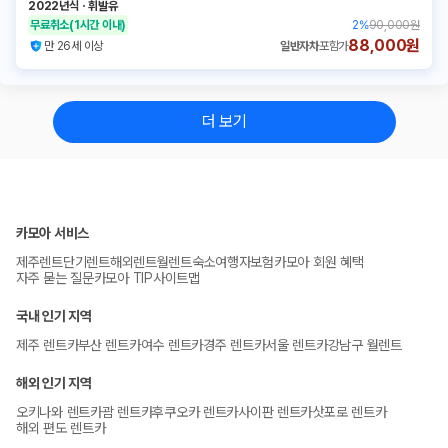
2022년식
ㆍ
휘발유
무료취소
(1시간 이내)
2
%
90,000원
88,000원
만 26세 이상
일반자차
포함가
더 보기
카모아 서비스
제주렌트
단기렌트
해외렌트
월렌트
숙소
여행자보험
카모아 회원 혜택
자주 묻는 질문
카모아 TIP
사이트맵
국내 인기 지역
제주 렌트카
부산 렌트카
여수 렌트카
경주 렌트카
서울 렌트카
강남구 월렌트
해외 인기 지역
오키나와 렌트카
괌 렌트카
후쿠오카 렌트카
사이판 렌트카
삿포로 렌트카
해외 편도 렌트카