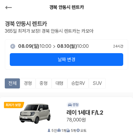
경북 안동시 렌트카
경북 안동시
렌트카
365일 최저가 보장!
경북 안동시
렌트카는 카모아
08.09(일)
10:00
08.10(월)
10:00
24
시간
날짜 변경
전체
경형
중형
대형
승합RV
SUV
경형
레이 1세대 F/L2
78,000원
5
인
1
개
5
개
오토